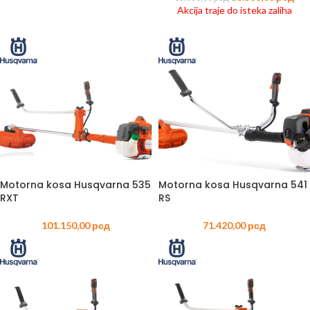
Akcija traje do isteka zaliha
Motorna kosa Husqvarna 535
Motorna kosa Husqvarna 541
RXT
RS
101.150,00
рсд
71.420,00
рсд