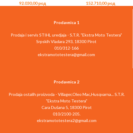
92.030,00
рсд
152.710,00
рсд
Prodavnica 1
Prodaja i servis STIHL uredjaja - S.T.R. "Ekstra Moto Testera"
Srpskih Vladara 293, 18300 Pirot
010/312-166
ekstramototestera@gmail.com
Prodavnica 2
Prodaja ostalih proizvoda - Villager,Oleo Mac,Husqvarna... S.T.R.
"Ekstra Moto Testera"
Cara Dušana 5, 18300 Pirot
010/2100-205.
ekstramototestera2@gmail.com