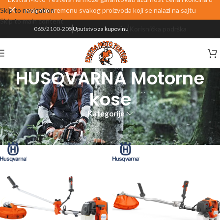
Skip to navigation
realnom vremenu svakog proizvoda koji se nalazi na sajtu
Skip to main content
Korisnička podrška
065/2100-205
Uputstvo za kupovinu
HUSQVARNA Motorne
kose
Kategorije
Početna
HUSQVARNA
HUSQVARNA Motorne kose