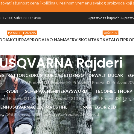
vati ažurnost cena i količina u realnom vremenu svakog proizvoda koji se
0-17:00 | Sub: 08:00-14:00
Uputstvo za kupovinu
Uputstv
POPUSTI
TOTALNA
OPŠIRNIJE
ODI
AKCIJE
RASPRODAJA
O NAMA
SERVIS
KONTAKT
KATALOZI
PRO
USQVARNA Rajderi
 & STRATTON
CEDRUS
CUB CADET
DENSO
DEWALT
DUCAR
EG
d
9 Proizvod
31 Proizvod
2 Proizvod
1 Proizvod
3 Proizvod
209
RYOBI
SCHEPPACH
SHINERAY
SWORD
TECOMEC
THORP
vod
0 Proizvod
211 Proizvod
4 Proizvod
213 Proizvod
85 Proizvod
244 Proi
EN
HUSQVARNA
OLEO MAC
STIHL
UNCATEGORIZED
od
148 Proizvod
79 Proizvod
393 Proizvod
0 Proizvod
Prikaži
9