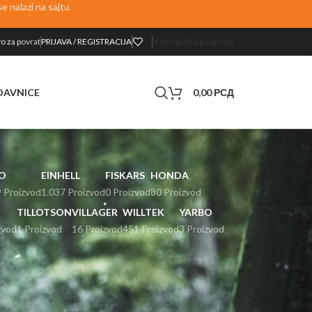
 nalazi na sajtu
Korisnička podrška
o za p
ovrat
PRIJAVA / REGISTRACIJA
0,00
РСД
DAVNICE
O
EINHELL
FISKARS
HONDA
 Proizvod
1.037 Proizvod
0 Proizvod
80 Proizvod
TILLOTSON
VILLAGER
WILLTEK
YARBO
zvod
1 Proizvod
16 Proizvod
451 Proizvod
3 Proizvod
24
36