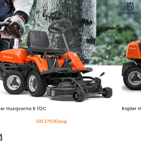
ZINSKI PROGRAM
ELEKTRIČNI PROGRAM
AKUMULAT
EGATI – BENZINSKI
CEPAČI
BATERIJE
ČI – BENZINSKI
ČISTAČI – ELEKTRIČNI
BUŠAČI – 
AČI – BENZINSKI
DROBILICE – ELEKTRIČNE
ČISTAČI –
ILICE – BENZINSKE
DUVAČI – ELEKTRIČNI
DUVAČI – 
ČI – BENZINSKI
KOSAČICE – ELEKTRIČNE
DROBILICE 
AKUMULAT
AČICE – BENZINSKE
KULTIVATORI – ELEKTRIČNI
KOSAČICE 
TIVATORI – BENZIN
MAKAZE ZA ŽIVU OGRADU –
AKUMULAT
ELEKTRIČNE
der Husqvarna R 112C
Rajder 
IVATORI – DIZEL
KULTIVATO
PERAČI – ELEKTRIČNI
AKUMULAT
503.270,00
рсд
ORI
PUMPE – ELEKTRIČNE
MAKAZE ZA
AZE ZA ŽIVU OGRADU –
VOĆA – A
ZIN
PROZRAČIVAČI –