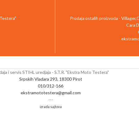
 Testera"
Prodaja ostalih proizvoda - Villager
Cara D
ekstramo
aja i servis STIHL uredjaja - S.T.R. "Ekstra Moto Testera"
Srpskih Vladara 293, 18300 Pirot
010/312-166
ekstramototestera@gmail.com
---
izrada sajtova