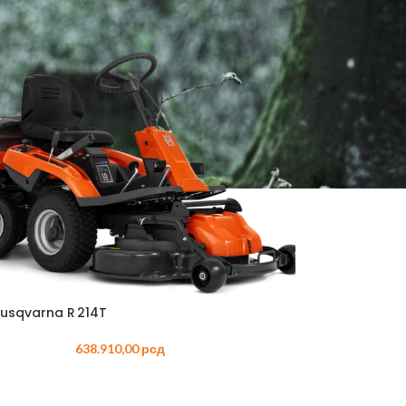
ORSKI PROGRAM
AKUMULATORSKI
 AKUMULATORSKI
AKUMULATORSKI
–
ORSKE
–
ORSKE
Husqvarna R 214T
RI –
ORSKI
638.910,00
рсд
 OREZIVANJE
KUMULATORSKE