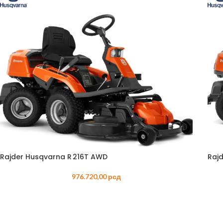
PRS
PERA
PUM
PRO
SPEC
BEN
TES
TRES
TRA
BEN
Rajder Husqvarna R 216T AWD
Raj
TRIM
976.720,00
рсд