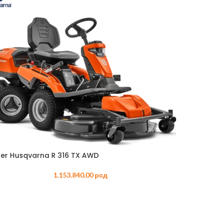
ELEKTRIČNI
MAKAZE ZA
KALICE – BENZINSKE
AKUMULAT
TESTERE – ELEKTRIČNE
ČI – BENZINSKI
PUMPE – 
TRIMERI – ELEKTRIČNI
PE – BENZINSKE
PRSKALICE 
USISIVAČI – ELEKTRIČNI
AKUMULAT
ZRAČIVAČI – BENZINSKI
PROZRAČIV
IJALNE MAŠINE –
AKUMULAT
ZINSKE
PUNJAČI
TERE – BENZINSKE
PERAČI – 
AČI – BENZINSKI
SKUTERI
KTORSKE KOSAČICE –
ZINSKE
ROBOTSKE
der Husqvarna R 316 TX AWD
ERI – BENZINSKI
TRESAČI –
1.153.840,00
рсд
TESTERE –
TRAKTORSK
AKUMULAT