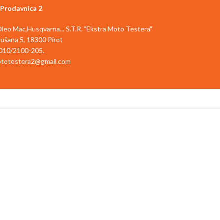
Prodavnica 2
,Oleo Mac,Husqvarna... S.T.R. "Ekstra Moto Testera"
ušana 5, 18300 Pirot
010/2100-205.
totestera2@gmail.com