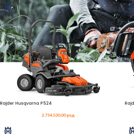
BEN
AGR
BUŠA
ČIST
DROB
DUVA
KOS
KUL
Rajder Husqvarna P 524
Raj
KULT
2.754.530,00
рсд
MOT
MAK
BEN