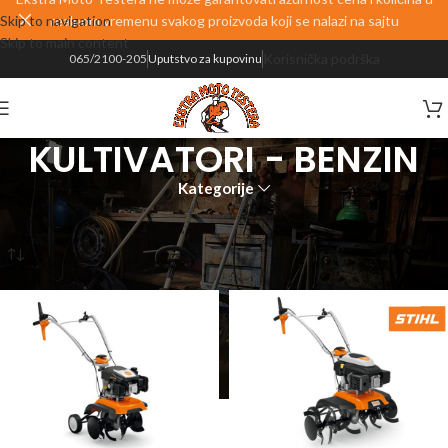
Skip to navigation
realnom vremenu svakog proizvoda koji se nalazi na sajtu
Skip to main content
Korisnička podrška
065/2100-205
Uputstvo za kupovinu
KULTIVATORI - BENZIN
Kategorije
Početna
PROIZVODI
ŠUMA I BAŠTA
BENZINSKI PROGRAM
KULTIVATORI - BENZIN