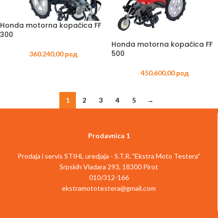
Honda motorna kopačica FF
300
Honda motorna kopačica FF
500
360.240,00
рсд
450.600,00
рсд
1
2
3
4
5
→
Prodavnica 1
Prodaja i servis STIHL uredjaja - S.T.R. "Ekstra Moto Testera"
Srpskih Vladara 293, 18300 Pirot
010/312-166
ekstramototestera@gmail.com