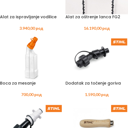
Alat za ispravljanje vodilice
Alat za oštrenje lanca FG2
3.940,00
рсд
16.190,00
рсд
Boca za mesanje
Dodatak za točenje goriva
700,00
рсд
1.590,00
рсд