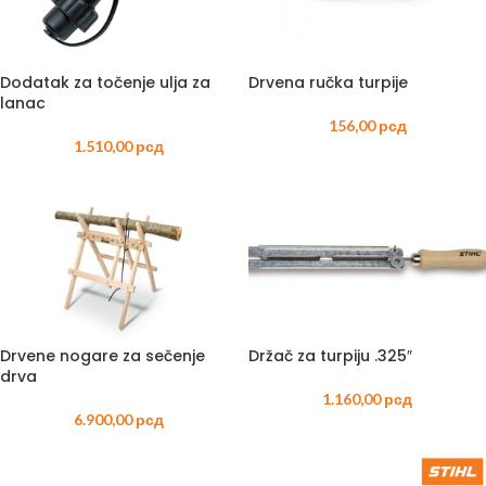
Dodatak za točenje ulja za
Drvena ručka turpije
lanac
156,00
рсд
1.510,00
рсд
Drvene nogare za sečenje
Držač za turpiju .325″
drva
1.160,00
рсд
6.900,00
рсд