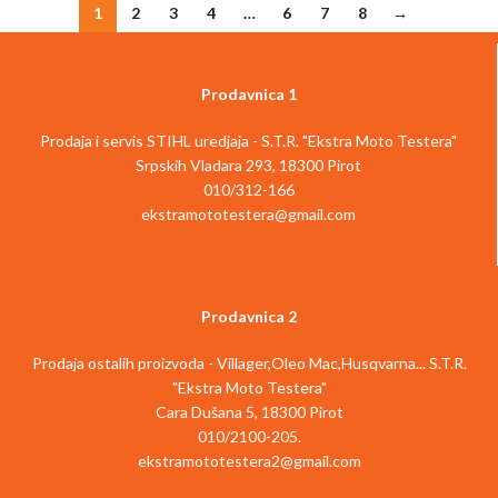
1
2
3
4
…
6
7
8
→
Prodavnica 1
Prodaja i servis STIHL uredjaja - S.T.R. "Ekstra Moto Testera"
Srpskih Vladara 293, 18300 Pirot
010/312-166
ekstramototestera@gmail.com
Prodavnica 2
Prodaja ostalih proizvoda - Villager,Oleo Mac,Husqvarna... S.T.R.
"Ekstra Moto Testera"
Cara Dušana 5, 18300 Pirot
010/2100-205.
ekstramototestera2@gmail.com