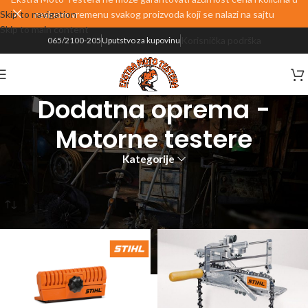
Skip to navigation
realnom vremenu svakog proizvoda koji se nalazi na sajtu
Skip to main content
Korisnička podrška
065/2100-205
Uputstvo za kupovinu
Dodatna oprema -
Motorne testere
Kategorije
Početna
PROIZVODI
OPREMA
STIHL Oprema
STIHL Dodatna oprema
Dodatna oprema - Motorne testere