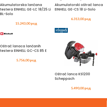
Akumulatorska lančana
Akumulatorski oštrač lanca
testera EINHELL GE-LC 18/25 Li
EINHELL GE-CS 18 Li-Solo
BL-Solo
6.313,00
рсд
15.243,00
рсд
Oštrač lanaca lančanih
testera EINHELL GC-CS 85 E
5.756,00
рсд
Oštrač lanca KS1200
Scheppach
5.490,00
рсд