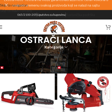
Skip to navigation
realnom vremenu svakog proizvoda koji se nalazi na sajtu
Skip to main content
Korisnička podrška
065/2100-205
Uputstvo za kupovinu
OSTRAČI LANCA
Kategorije
Početna
PROIZVODI
ALATI
OSTRAČI LANCA