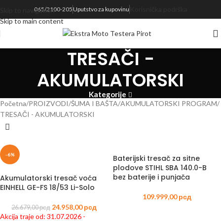
Korisnička podrška
065/2100-205
Uputstvo za kupovinu
Skip to navigation
realnom vremenu svakog proizvoda koji se nalazi na sajtu
Skip to main content
TRESAČI -
AKUMULATORSKI
Kategorije
Početna
PROIZVODI
ŠUMA I BAŠTA
AKUMULATORSKI PROGRAM
TRESAČI - AKUMULATORSKI
-6%
Baterijski tresač za sitne
plodove STIHL SBA 140.0-B
bez baterije i punjača
Akumulatorski tresač voća
EINHELL GE-FS 18/53 Li-Solo
109.999,00
рсд
24.958,00
рсд
26.679,00
рсд
Akcija traje od: 31.07.2026 -