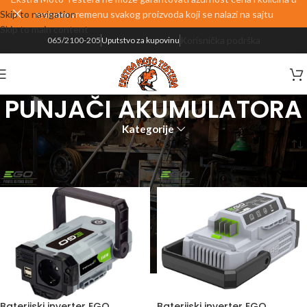
Skip to navigation
realnom vremenu svakog proizvoda koji se nalazi na sajtu
Skip to main content
Korisnička podrška
065/2100-205
Uputstvo za kupovinu
PUNJAČI AKUMULATORA
Kategorije
Početna
PROIZVODI
ALATI
PUNJAČI AKUMULATORA
Baterijski inverter EGO
Baterijski inverter EGO