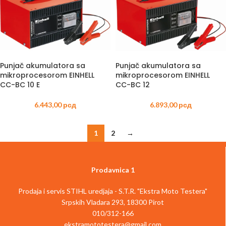
Punjač akumulatora sa
Punjač akumulatora sa
mikroprocesorom EINHELL
mikroprocesorom EINHELL
CC-BC 10 E
CC-BC 12
6.443,00
рсд
6.893,00
рсд
1
2
→
Prodavnica 1
Prodaja i servis STIHL uredjaja - S.T.R. "Ekstra Moto Testera"
Srpskih Vladara 293, 18300 Pirot
010/312-166
ekstramototestera@gmail.com