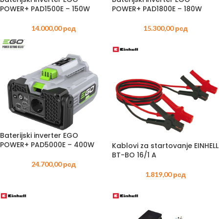
POWER+ PAD1500E – 150W
POWER+ PAD1800E – 180W
14.000,00
рсд
15.300,00
рсд
Baterijski inverter EGO
POWER+ PAD5000E – 400W
Kablovi za startovanje EINHELL
BT-BO 16/1 A
24.700,00
рсд
1.819,00
рсд