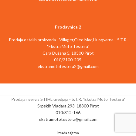
Prodavnica 2
Prodaja ostalih proizvoda - Villager,Oleo Mac,Husqvarna... S.T.R.
"Ekstra Moto Testera"
Cara Dušana 5, 18300 Pirot
010/2100-205.
ekstramototestera2@gmail.com
Prodaja i servis STIHL uredjaja - S.T.R. "Ekstra Moto Testera"
Srpskih Vladara 293, 18300 Pirot
010/312-166
ekstramototestera@gmail.com
---
izrada sajtova