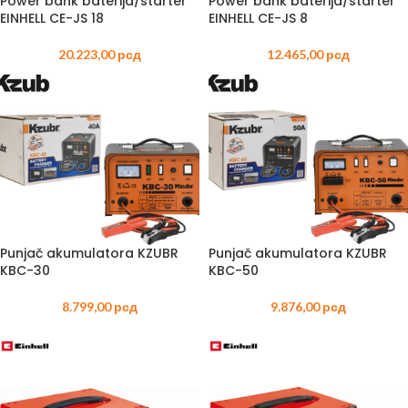
Power bank baterija/starter
Power bank baterija/starter
EINHELL CE-JS 18
EINHELL CE-JS 8
20.223,00
рсд
12.465,00
рсд
Punjač akumulatora KZUBR
Punjač akumulatora KZUBR
KBC-30
KBC-50
8.799,00
рсд
9.876,00
рсд