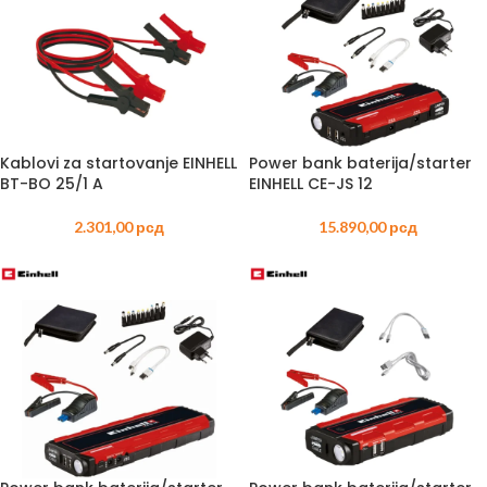
Kablovi za startovanje EINHELL
Power bank baterija/starter
BT-BO 25/1 A
EINHELL CE-JS 12
2.301,00
рсд
15.890,00
рсд