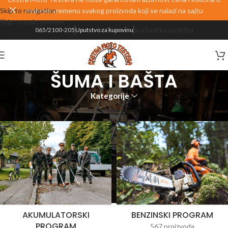
Skip to navigation
realnom vremenu svakog proizvoda koji se nalazi na sajtu
Skip to main content
Korisnička podrška
065/2100-205
Uputstvo za kupovinu
ŠUMA I BAŠTA
Kategorije
Početna
PROIZVODI
ŠUMA I BAŠTA
AKUMULATORSKI
BENZINSKI PROGRAM
PROGRAM
567 proizvoda