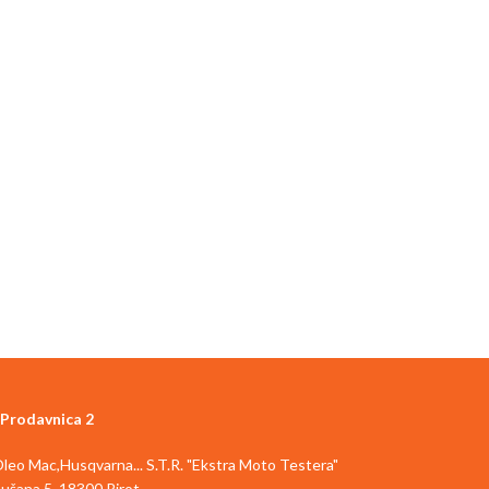
Prodavnica 2
,Oleo Mac,Husqvarna... S.T.R. "Ekstra Moto Testera"
ušana 5, 18300 Pirot