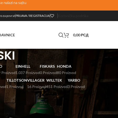
 nalazi na sajtu
Korisnička podrška
o za p
ovrat
PRIJAVA / REGISTRACIJA
0,00
РСД
DAVNICE
SKI
O
EINHELL
FISKARS
HONDA
 Proizvod
1.037 Proizvod
0 Proizvod
80 Proizvod
TILLOTSON
VILLAGER
WILLTEK
YARBO
zvod
1 Proizvod
16 Proizvod
451 Proizvod
3 Proizvod
24
36