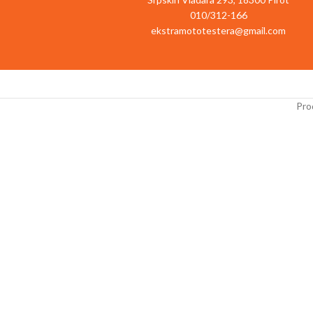
010/312-166
ekstramototestera@gmail.com
Prod