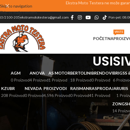
Ekstra Moto Testera ne može garanto
Skip to navigation
Skip to main content
65/2100-205
ekstramototestera@gmail.com
Pon-pet: 08:0
VRSTE
POČETNA
PROIZV
USISI
AGM
ANOVA
AS MOTOR
BERTOLINI
BRENDOVI
BRIGSS
0 Proizvod
4 Proizvod
1 Proizvod
18 Proizvod
0 Proizvod
6 Proizvo
KZUBR
NEVADA
PROIZVODI
RAISMAN
RASPRODAJA
RURIS
208 Proizvod
0 Proizvod
4.596 Proizvod
0 Proizvod
41 Proizvod
1 Proiz
ZONGSH
14 Proizv
Početna
PROIZVODI
ŠUMA I BAŠTA
AKUMULATORSKI PROGRAM