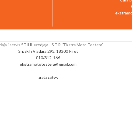
ekstramo
aja i servis STIHL uredjaja - S.T.R. "Ekstra Moto Testera"
Srpskih Vladara 293, 18300 Pirot
010/312-166
ekstramototestera@gmail.com
---
izrada sajtova