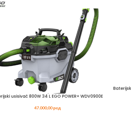
TRIMERI –
USISIVAČI 
AKUMULAT
Baterijs
erijski usisivač 800W 34 L EGO POWER+ WDV0900E
47.000,00
рсд