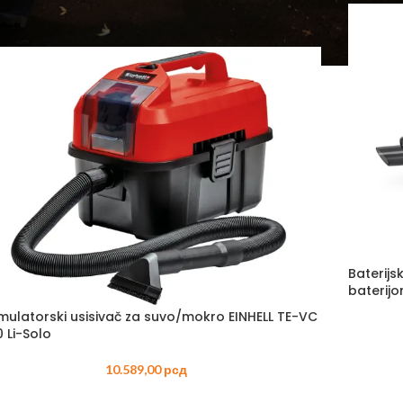
ELEKTRIČNI
MAKAZE ZA
KALICE – BENZINSKE
AKUMULAT
TESTERE – ELEKTRIČNE
ČI – BENZINSKI
PUMPE – 
TRIMERI – ELEKTRIČNI
PE – BENZINSKE
PRSKALICE 
USISIVAČI – ELEKTRIČNI
AKUMULAT
ZRAČIVAČI – BENZINSKI
PROZRAČIV
IJALNE MAŠINE –
AKUMULAT
ZINSKE
PUNJAČI
TERE – BENZINSKE
PERAČI – 
AČI – BENZINSKI
SKUTERI
KTORSKE KOSAČICE –
ZINSKE
Baterijsk
ROBOTSKE
baterijo
ERI – BENZINSKI
TRESAČI –
mulatorski usisivač za suvo/mokro EINHELL TE-VC
0 Li-Solo
TESTERE –
TRAKTORSK
10.589,00
рсд
AKUMULAT