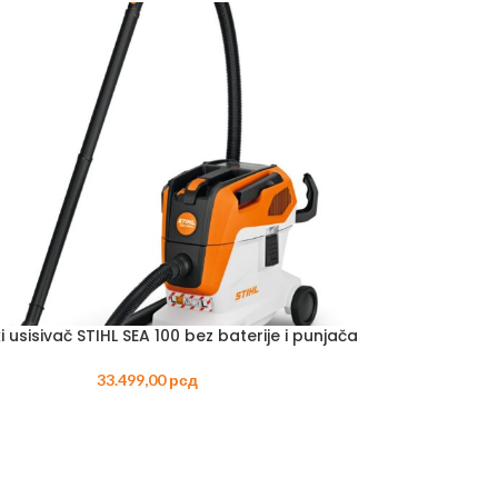
 AKUMULATORSKI
–
ORSKI
ki usisivač STIHL SEA 100 bez baterije i punjača
33.499,00
рсд