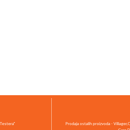
 Testera"
Prodaja ostalih proizvoda - Villager
Cara D