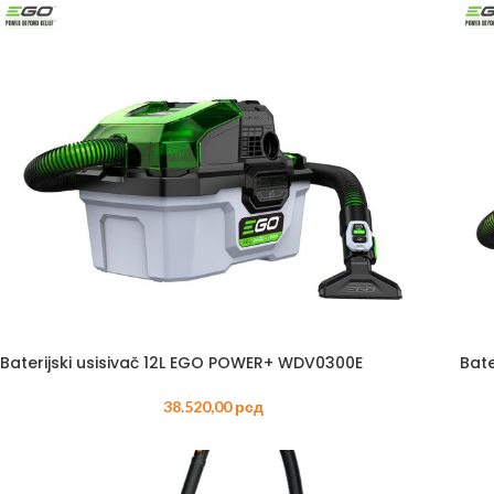
Baterijski usisivač 12L EGO POWER+ WDV0300E
Bat
38.520,00
рсд