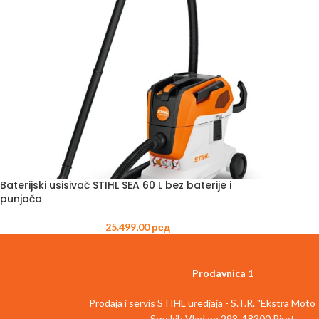
Baterijski usisivač STIHL SEA 60 L bez baterije i
punjača
25.499,00
рсд
Prodavnica 1
Prodaja i servis STIHL uredjaja - S.T.R. "Ekstra Moto
Srpskih Vladara 293, 18300 Pirot