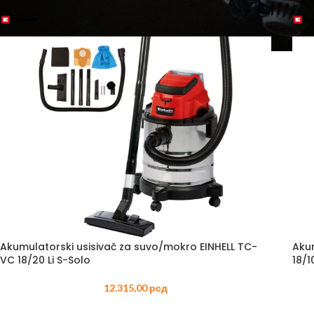
PRS
PERA
PUM
PRO
SPEC
BEN
TES
TRES
TRA
BEN
TRIM
Akumulatorski usisivač za suvo/mokro EINHELL TC-
Aku
VC 18/20 Li S-Solo
18/1
12.315,00
рсд