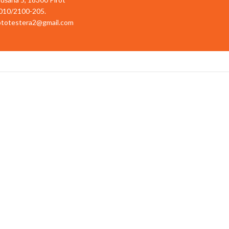
010/2100-205.
totestera2@gmail.com