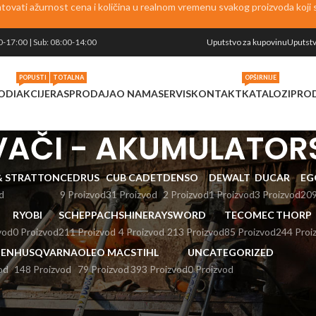
vati ažurnost cena i količina u realnom vremenu svakog proizvoda koji se
0-17:00 | Sub: 08:00-14:00
Uputstvo za kupovinu
Uputstv
POPUSTI
TOTALNA
OPŠIRNIJE
ODI
AKCIJE
RASPRODAJA
O NAMA
SERVIS
KONTAKT
KATALOZI
PRO
VAČI - AKUMULATOR
 & STRATTON
CEDRUS
CUB CADET
DENSO
DEWALT
DUCAR
EG
d
9 Proizvod
31 Proizvod
2 Proizvod
1 Proizvod
3 Proizvod
209
RYOBI
SCHEPPACH
SHINERAY
SWORD
TECOMEC
THORP
vod
0 Proizvod
211 Proizvod
4 Proizvod
213 Proizvod
85 Proizvod
244 Proi
EN
HUSQVARNA
OLEO MAC
STIHL
UNCATEGORIZED
od
148 Proizvod
79 Proizvod
393 Proizvod
0 Proizvod
USISIVAČI - AKUMULATORSKI
Prikaži
9