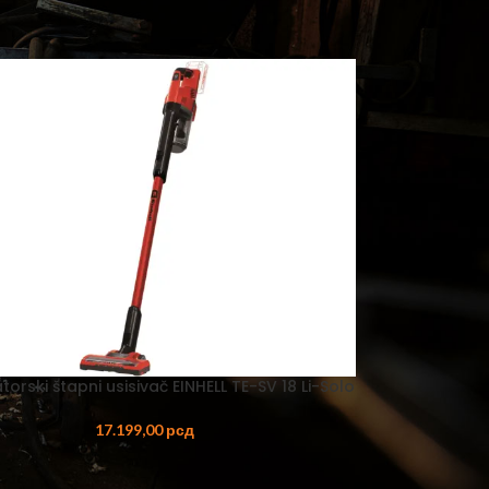
ORSKI PROGRAM
AKUMULATORSKI
 AKUMULATORSKI
AKUMULATORSKI
–
ORSKE
–
ORSKE
orski štapni usisivač EINHELL TE-SV 18 Li-Solo
RI –
ORSKI
17.199,00
рсд
 OREZIVANJE
KUMULATORSKE