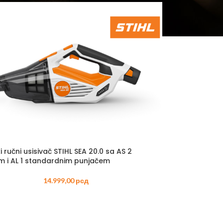
 ŽIVU OGRADU –
ORSKE
AKUMULATORSKE
–
ORSKE
AČI –
ORSKI
AKUMULATORSKI
i ručni usisivač STIHL SEA 20.0 sa AS 2
 KOSAČICE
m i AL 1 standardnim punjačem
 AKUMULATORSKI
14.999,00
рсд
 AKUMULATORSKE
E KOSAČICE –
ORSKE