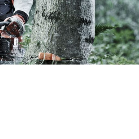
ZINSKI PROGRAM
ELEKTRIČNI PROGRAM
AKUMULAT
EGATI – BENZINSKI
CEPAČI
BATERIJE
ČI – BENZINSKI
ČISTAČI – ELEKTRIČNI
BUŠAČI – 
AČI – BENZINSKI
DROBILICE – ELEKTRIČNE
ČISTAČI –
ILICE – BENZINSKE
DUVAČI – ELEKTRIČNI
DUVAČI – 
ČI – BENZINSKI
KOSAČICE – ELEKTRIČNE
DROBILICE 
AKUMULAT
AČICE – BENZINSKE
KULTIVATORI – ELEKTRIČNI
KOSAČICE 
TIVATORI – BENZIN
MAKAZE ZA ŽIVU OGRADU –
AKUMULAT
ELEKTRIČNE
IVATORI – DIZEL
KULTIVATO
PERAČI – ELEKTRIČNI
AKUMULAT
ORI
PUMPE – ELEKTRIČNE
MAKAZE ZA
AZE ZA ŽIVU OGRADU –
VOĆA – A
ZIN
PROZRAČIVAČI –