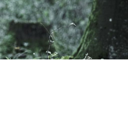
ORSKI PROGRAM
AKUMULATORSKI
 AKUMULATORSKI
AKUMULATORSKI
–
ORSKE
–
ORSKE
RI –
ORSKI
 OREZIVANJE
KUMULATORSKE