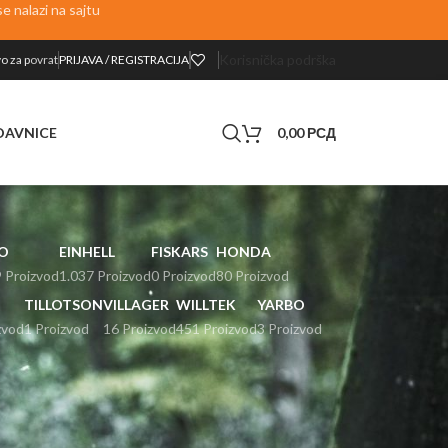
 nalazi na sajtu
Korisnička podrška
o za p
ovrat
PRIJAVA / REGISTRACIJA
0,00
РСД
DAVNICE
O
EINHELL
FISKARS
HONDA
 Proizvod
1.037 Proizvod
0 Proizvod
80 Proizvod
TILLOTSON
VILLAGER
WILLTEK
YARBO
zvod
1 Proizvod
16 Proizvod
451 Proizvod
3 Proizvod
24
36