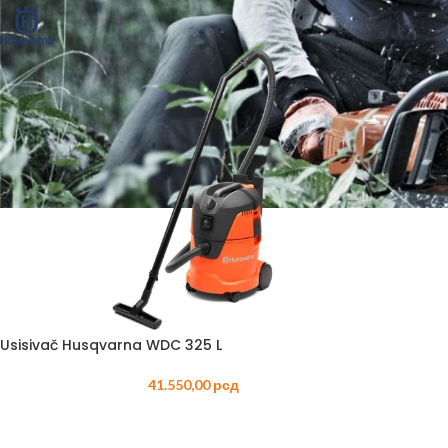
BEN
AGR
BUŠA
ČIST
DROB
DUVA
KOS
KUL
Usisivač Husqvarna WDC 325 L
KULT
41.550,00
рсд
MOT
MAK
BEN