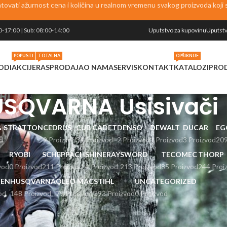
vati ažurnost cena i količina u realnom vremenu svakog proizvoda koji se
0-17:00 | Sub: 08:00-14:00
Uputstvo za kupovinu
Uputstv
POPUSTI
TOTALNA
OPŠIRNIJE
ODI
AKCIJE
RASPRODAJA
O NAMA
SERVIS
KONTAKT
KATALOZI
PRO
SQVARNA Usisivači
 & STRATTON
CEDRUS
CUB CADET
DENSO
DEWALT
DUCAR
EG
d
9 Proizvod
31 Proizvod
2 Proizvod
1 Proizvod
3 Proizvod
209
RYOBI
SCHEPPACH
SHINERAY
SWORD
TECOMEC
THORP
vod
0 Proizvod
211 Proizvod
4 Proizvod
213 Proizvod
85 Proizvod
244 Proi
EN
HUSQVARNA
OLEO MAC
STIHL
UNCATEGORIZED
od
148 Proizvod
79 Proizvod
393 Proizvod
0 Proizvod
Prikaži
9