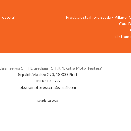
 Testera"
Prodaja ostalih proizvoda - Villager
Cara D
ekstramo
aja i servis STIHL uredjaja - S.T.R. "Ekstra Moto Testera"
Srpskih Vladara 293, 18300 Pirot
010/312-166
ekstramototestera@gmail.com
---
izrada sajtova