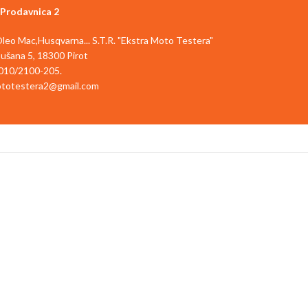
Prodavnica 2
,Oleo Mac,Husqvarna... S.T.R. "Ekstra Moto Testera"
ušana 5, 18300 Pirot
010/2100-205.
totestera2@gmail.com