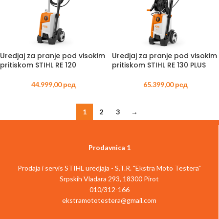
Uredjaj za pranje pod visokim
Uredjaj za pranje pod visokim
pritiskom STIHL RE 120
pritiskom STIHL RE 130 PLUS
44.999,00
рсд
65.399,00
рсд
1
2
3
→
Prodavnica 1
Prodaja i servis STIHL uredjaja - S.T.R. "Ekstra Moto Testera"
Srpskih Vladara 293, 18300 Pirot
010/312-166
ekstramototestera@gmail.com