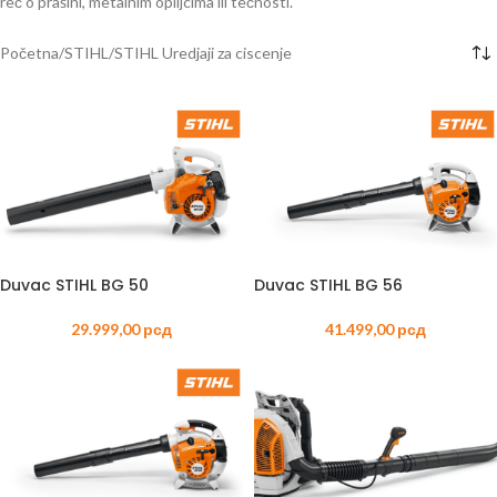
reč o prašini, metalnim opiljcima ili tečnosti.
Početna
STIHL
STIHL Uredjaji za ciscenje
Duvac STIHL BG 50
Duvac STIHL BG 56
29.999,00
рсд
41.499,00
рсд