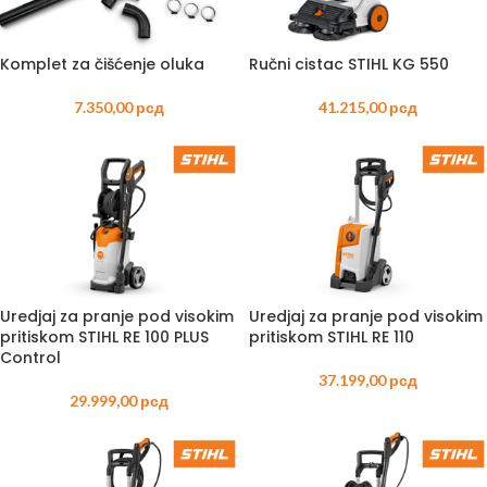
Komplet za čišćenje oluka
Ručni cistac STIHL KG 550
7.350,00
рсд
41.215,00
рсд
Uredjaj za pranje pod visokim
Uredjaj za pranje pod visokim
pritiskom STIHL RE 100 PLUS
pritiskom STIHL RE 110
Control
37.199,00
рсд
29.999,00
рсд