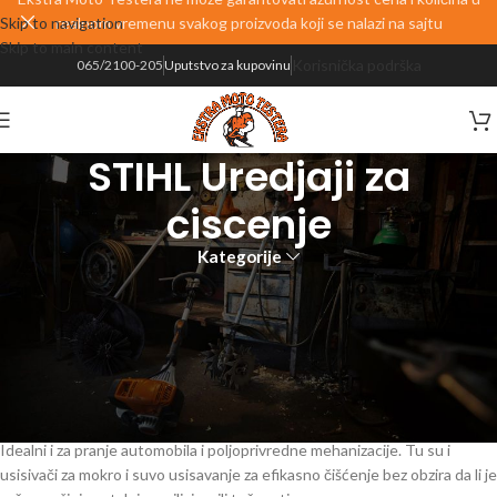
Skip to navigation
realnom vremenu svakog proizvoda koji se nalazi na sajtu
Skip to main content
Korisnička podrška
065/2100-205
Uputstvo za kupovinu
STIHL Uredjaji za
ciscenje
Kategorije
Uređaji za čišćenje
Okretni i laki za upotrebu
Uprljan baštenski nameštaj, stepenice, staze, terase? Rešenje su STIHL
perači pod visokim pritiskom i prljavština nestaje kao rukom odnešena.
Idealni i za pranje automobila i poljoprivredne mehanizacije. Tu su i
usisivači za mokro i suvo usisavanje za efikasno čišćenje bez obzira da li je