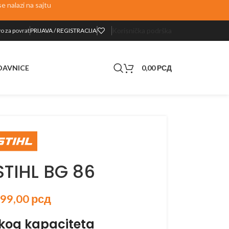
 nalazi na sajtu
Korisnička podrška
o za p
ovrat
PRIJAVA / REGISTRACIJA
0,00
РСД
DAVNICE
STIHL BG 86
199,00
рсд
ikog kapaciteta