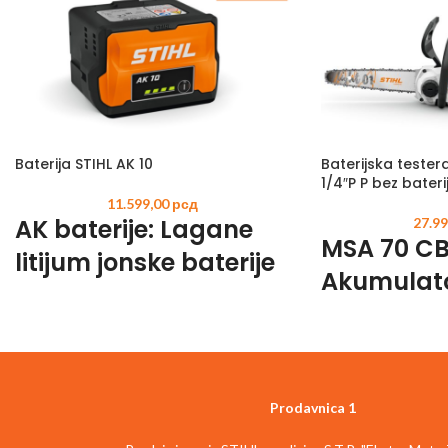
Baterija STIHL AK 10
Baterijska tester
1/4″P P bez bateri
11.599,00
рсд
AK baterije: Lagane
27.9
MSA 70 C
litijum jonske baterije
Akumulat
za baštovane iz hobija
motorna te
STIHL
baterija AK
snažna, sv
sistema
kombinuje
svestranost i kvalitet
dobro izb
za sve vrste radova u bašti
. Takođe
možete izabrati
pravu AK litijum-jonsku
Prodavnica 1
Visokokvalitetna be
bateriju za vaš STIHL električni alat
koji
STIHL MSA 70 CB
id
najbolje odgovara vašem poslu.