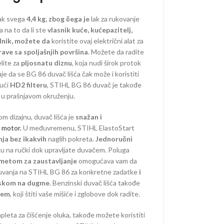
žak svega
4,4 kg, zbog čega je
lak za rukovanje
a na to da li ste
vlasnik kuće, kućepazitelj,
adnik, možete da
koristite ovaj električni alat za
ORSKI PROGRAM
rave sa spoljašnjih površina
. Možete da radite
elite za
pljosnatu diznu
, koja nudi širok protok
je da se BG 86 duvač lišća čak može i koristiti
AKUMULATORSKI
jući
HD2 filteru
, STIHL BG 86 duvač je takođe
 AKUMULATORSKI
 u prašnjavom okruženju.
AKUMULATORSKI
 dizajnu, duvač lišća je
snažan i
–
 motor.
U međuvremenu, STIHL ElastoStart
ORSKE
ja bez ikakvih
naglih pokreta.
Jednoručni
ku na ručki dok upravljate duvačem. Poluga
–
metom za zaustavljanje
omogućava vam da
ORSKE
uvanja na STIHL BG 86 za konkretne zadatke
i
RI –
tiskom na dugme
. Benzinski duvač lišća takođe
ORSKI
tem
, koji štiti vaše mišiće i zglobove dok radite.
 OREZIVANJE
KUMULATORSKE
ta za čišćenje oluka, takođe možete koristiti