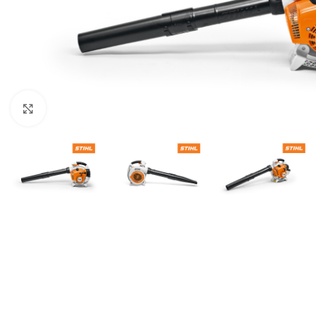
BEN
AGR
BUŠA
Kliknite za uvećanje
ČIST
DROB
DUVA
KOS
KUL
KULT
MOT
MAK
BEN