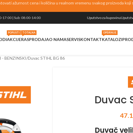
vati ažurnost cena i količina u realnom vremenu svakog proizvoda koji se
0-17:00 | Sub: 08:00-14:00
Uputstvo za kupovinu
Uputstv
POPUSTI
TOTALNA
OPŠIRNIJE
ODI
AKCIJE
RASPRODAJA
O NAMA
SERVIS
KONTAKT
KATALOZI
PRO
 - BENZINSKI
Duvac STIHL BG 86
Duvac 
47.
Duvač vel