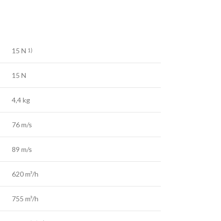
 AKUMULATORSKI
–
ORSKI
15 N
1)
15 N
4,4 kg
76 m/s
89 m/s
620 m³/h
755 m³/h