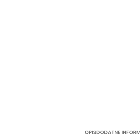
PRS
PERA
PUM
PRO
SPEC
BEN
TES
TRES
TRA
BEN
TRIM
OPIS
DODATNE INFORM