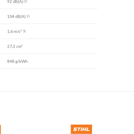
92 dB(A)
2)
104 dB(A)
2)
1,6 m/s²
3)
27,2 cm³
848 g/kWh