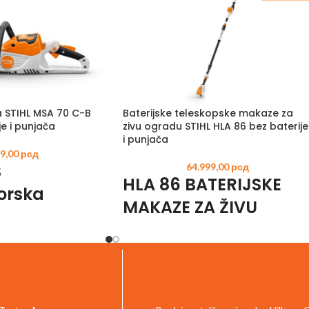
a STIHL MSA 70 C-B
Baterijske teleskopske makaze za
je i punjača
zivu ogradu STIHL HLA 86 bez baterije
i punjača
99,00
рсд
B
64.999,00
рсд
HLA 86 BATERIJSKE
orska
MAKAZE ZA ŽIVU
stera :
OGRADU VELIKOG
estrana i
DOMETA
alansirana
Sa ukupnom dužinom od 330 cm, STIHL HL
žična motorna testera
86 su baterijske makaze za živu ogradu
ealna je za privatnu
dugog dometa koje su idealne