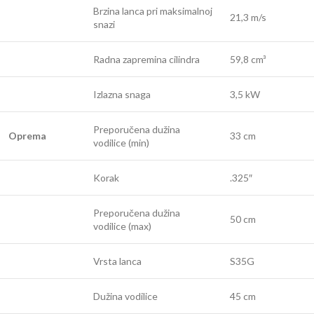
Brzina lanca pri maksimalnoj
21,3 m/s
snazi
Radna zapremina cilindra
59,8 cm³
Izlazna snaga
3,5 kW
Preporučena dužina
Oprema
33 cm
vodilice (min)
Korak
.325″
Preporučena dužina
50 cm
vodilice (max)
Vrsta lanca
S35G
Dužina vodilice
45 cm