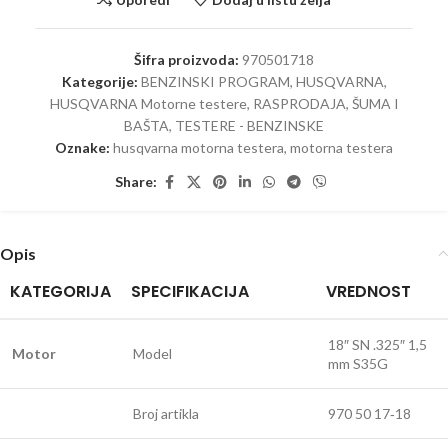
Šifra proizvoda:
970501718
Kategorije:
BENZINSKI PROGRAM
,
HUSQVARNA
,
HUSQVARNA Motorne testere
,
RASPRODAJA
,
ŠUMA I
BAŠTA
,
TESTERE - BENZINSKE
Oznake:
husqvarna motorna testera
,
motorna testera
Share:
Opis
KATEGORIJA
SPECIFIKACIJA
VREDNOST
18″ SN .325″ 1,5
Motor
Model
mm S35G
Broj artikla
970 50 17‑18