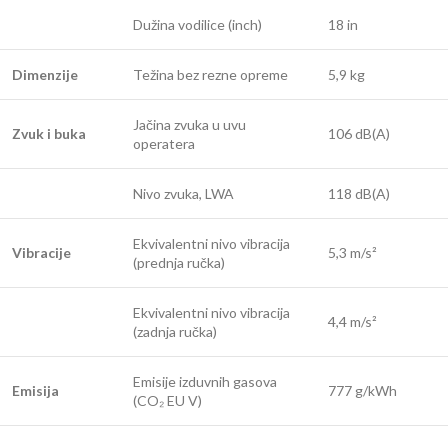
Dužina vodilice (inch)
18 in
Dimenzije
Težina bez rezne opreme
5,9 kg
Jačina zvuka u uvu
Zvuk i buka
106 dB(A)
operatera
Nivo zvuka, LWA
118 dB(A)
Ekvivalentni nivo vibracija
Vibracije
5,3 m/s²
(prednja ručka)
Ekvivalentni nivo vibracija
4,4 m/s²
(zadnja ručka)
Emisije izduvnih gasova
Emisija
777 g/kWh
(CO₂ EU V)