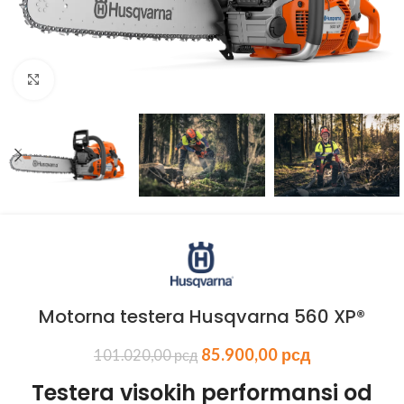
Kliknite za uvećanje
Motorna testera Husqvarna 560 XP®
85.900,00
рсд
101.020,00
рсд
Testera visokih performansi od