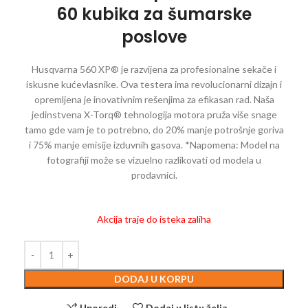
60 kubika za šumarske
poslove
Husqvarna 560 XP® je razvijena za profesionalne sekače i
iskusne kućevlasnike. Ova testera ima revolucionarni dizajn i
opremljena je inovativnim rešenjima za efikasan rad. Naša
jedinstvena X-Torq® tehnologija motora pruža više snage
tamo gde vam je to potrebno, do 20% manje potrošnje goriva
i 75% manje emisije izduvnih gasova. *Napomena: Model na
fotografiji može se vizuelno razlikovati od modela u
prodavnici.
Akcija traje do isteka zaliha
DODAJ U KORPU
Uporedi
Dodaj u listu želja