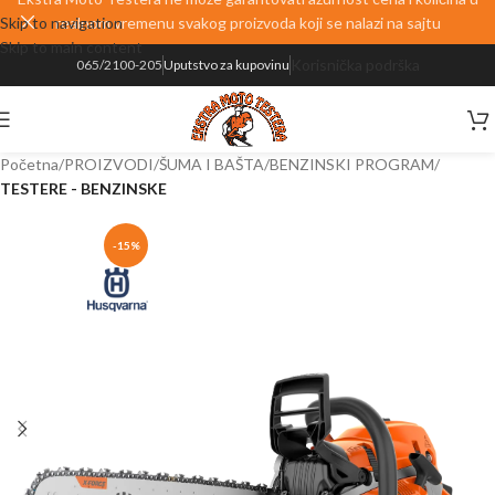
Skip to navigation
realnom vremenu svakog proizvoda koji se nalazi na sajtu
Skip to main content
Korisnička podrška
065/2100-205
Uputstvo za kupovinu
Početna
PROIZVODI
ŠUMA I BAŠTA
BENZINSKI PROGRAM
TESTERE - BENZINSKE
-15%