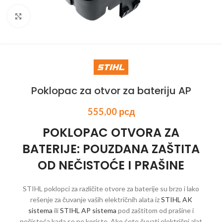
Kliknite za uvećanje
Poklopac za otvor za bateriju AP
555,00
рсд
POKLOPAC OTVORA ZA
BATERIJE: POUZDANA ZAŠTITA
OD NEČISTOĆE I PRAŠINE
STIHL poklopci za različite otvore za baterije su brzo i lako
rešenje za čuvanje vaših električnih alata iz
STIHL AK
sistema
ili
STIHL AP sistema
pod zaštitom od prašine i
nečistoća kada se ne koriste. Ako ćete čuvati električni alat