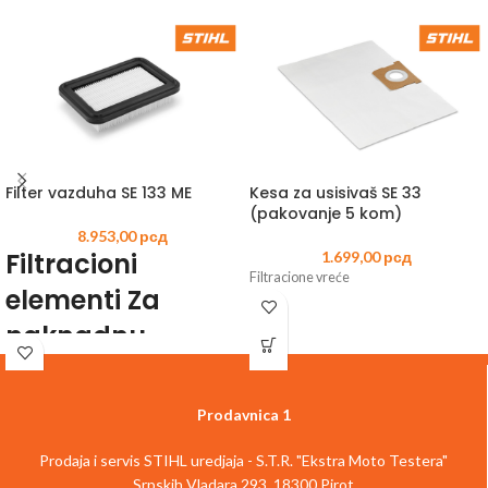
Filter vazduha SE 133 ME
Kesa za usisivaš SE 33
(pakovanje 5 kom)
8.953,00
рсд
Filtracioni
1.699,00
рсд
Filtracione vreće
elementi Za
naknadnu
ugradnju ili
rezervu.
Prodavnica 1
PTFE rasklopivi ravni filter, klasa
Prodaja i servis STIHL uredjaja - S.T.R. "Ekstra Moto Testera"
prašine M, sa mogućnošću pranja za SE
Srpskih Vladara 293, 18300 Pirot