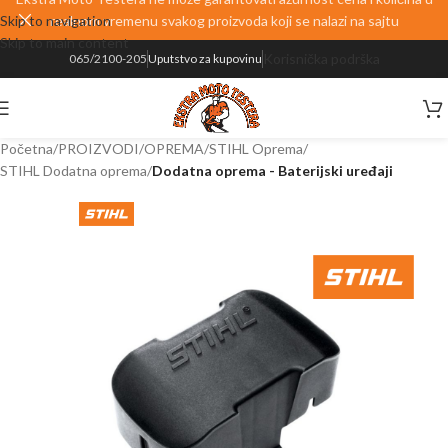
Skip to navigation
realnom vremenu svakog proizvoda koji se nalazi na sajtu
Skip to main content
Korisnička podrška
065/2100-205
Uputstvo za kupovinu
Početna
PROIZVODI
OPREMA
STIHL Oprema
STIHL Dodatna oprema
Dodatna oprema - Baterijski uređaji