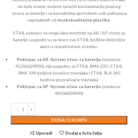
na duže vreme, možete sprečiti kontaminaciju praznog
otvora za baterije i na kontaktima upotrebom ovih poklopaca
napravljenih od
visokokvalitetne plastike
.
STIHL poklopci se mogu lako montirati na AK i AP otvori za
baterije i pogodni su za skoro sve STIHL bežične električne
alate u respektivnom sistemu:
Poklopac za AK-System otvor za bateriju
(stavka br.
45206020900), nije pogodno za STIHL RMA 235 i STIHL
RMA 339 bežične kosačice travnjaka i STIHL RLA 240
bežične prozračivače travnjaka
Poklopac za AP-System otvor za baterije
(stavka br.
48506020900)
DODAJ U KORPU
Uporedi
Dodaj u listu želja