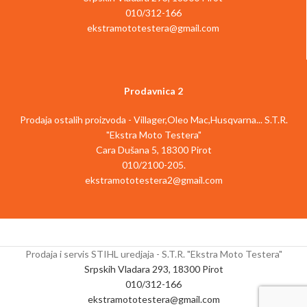
133 ME Br. artikla 4786 703 5902
010/312-166
ekstramototestera@gmail.com
Prodavnica 2
Prodaja ostalih proizvoda - Villager,Oleo Mac,Husqvarna... S.T.R.
"Ekstra Moto Testera"
Cara Dušana 5, 18300 Pirot
010/2100-205.
ekstramototestera2@gmail.com
Prodaja i servis STIHL uredjaja - S.T.R. "Ekstra Moto Testera"
Srpskih Vladara 293, 18300 Pirot
010/312-166
ekstramototestera@gmail.com