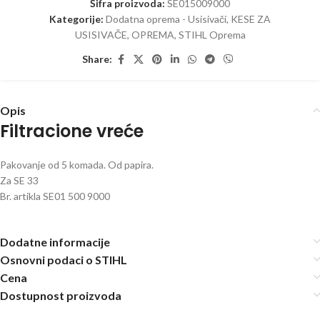
Šifra proizvoda:
SE015009000
Kategorije:
Dodatna oprema - Usisivači
,
KESE ZA
USISIVAČE
,
OPREMA
,
STIHL Oprema
Share:
Opis
Filtracione vreće
Pakovanje od 5 komada. Od papira.
Za SE 33
Br. artikla SE01 500 9000
Dodatne informacije
Osnovni podaci o STIHL
Cena
Dostupnost proizvoda