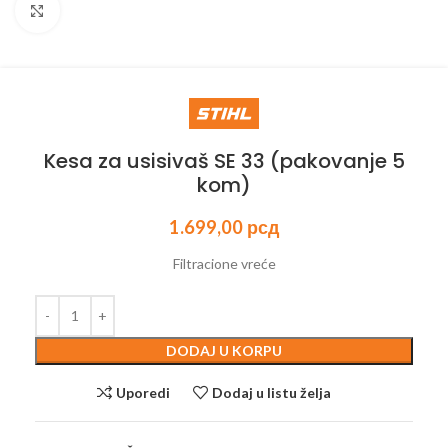
Kliknite za uvećanje
Kesa za usisivaš SE 33 (pakovanje 5
kom)
1.699,00
рсд
Filtracione vreće
DODAJ U KORPU
Uporedi
Dodaj u listu želja