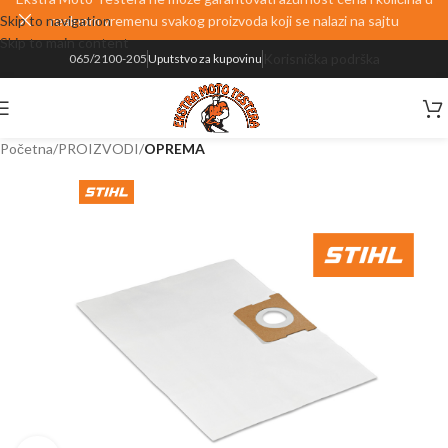
Skip to navigation
realnom vremenu svakog proizvoda koji se nalazi na sajtu
Skip to main content
Korisnička podrška
065/2100-205
Uputstvo za kupovinu
Početna
PROIZVODI
OPREMA