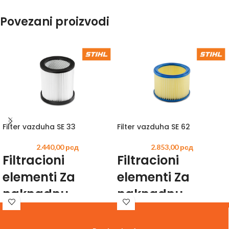
Povezani proizvodi
Filter vazduha SE 33
Filter vazduha SE 62
2.440,00
рсд
2.853,00
рсд
Filtracioni
Filtracioni
elementi Za
elementi Za
naknadnu
naknadnu
ugradnju ili
ugradnju ili
rezervu.
rezervu.