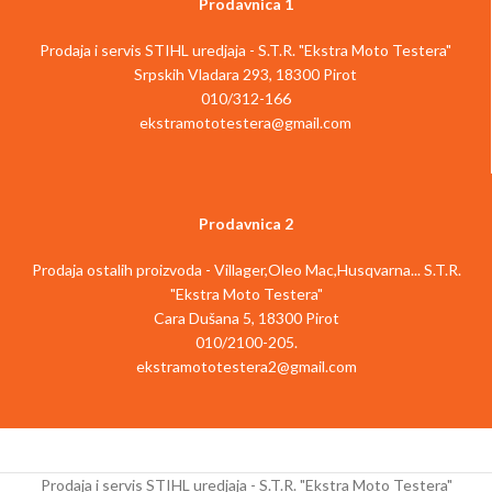
Prodavnica 1
Čvrst papir za SE 33 Br. artikla SE01 703
Čvrst papir za SE 62 Br. artikla 4709 703
Prodaja i servis STIHL uredjaja - S.T.R. "Ekstra Moto Testera"
5900
5900
Srpskih Vladara 293, 18300 Pirot
010/312-166
ekstramototestera@gmail.com
Prodavnica 2
Prodaja ostalih proizvoda - Villager,Oleo Mac,Husqvarna... S.T.R.
"Ekstra Moto Testera"
Cara Dušana 5, 18300 Pirot
010/2100-205.
ekstramototestera2@gmail.com
Prodaja i servis STIHL uredjaja - S.T.R. "Ekstra Moto Testera"