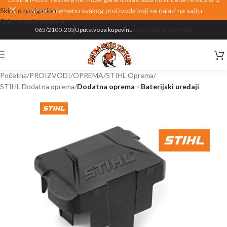
Skip to navigation
realnom vremenu svakog proizvoda koji se nalazi na sajtu
Skip to main content
Korisnička podrška
065/2100-205
Uputstvo za kupovinu
Početna
PROIZVODI
OPREMA
STIHL Oprema
STIHL Dodatna oprema
Dodatna oprema - Baterijski uređaji