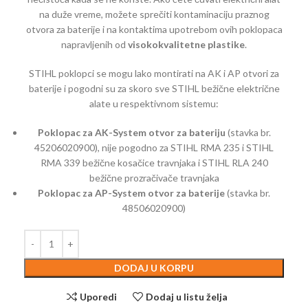
na duže vreme, možete sprečiti kontaminaciju praznog
otvora za baterije i na kontaktima upotrebom ovih poklopaca
napravljenih od
visokokvalitetne plastike
.
STIHL poklopci se mogu lako montirati na AK i AP otvori za
baterije i pogodni su za skoro sve STIHL bežične električne
alate u respektivnom sistemu:
Poklopac za AK-System otvor za bateriju
(stavka br.
45206020900), nije pogodno za STIHL RMA 235 i STIHL
RMA 339 bežične kosačice travnjaka i STIHL RLA 240
bežične prozračivače travnjaka
Poklopac za AP-System otvor za baterije
(stavka br.
48506020900)
DODAJ U KORPU
Uporedi
Dodaj u listu želja