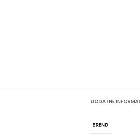
PRS
PERA
PUM
PRO
SPEC
BEN
TES
TRES
TRA
BEN
DODATNE INFORMAC
TRIM
BREND