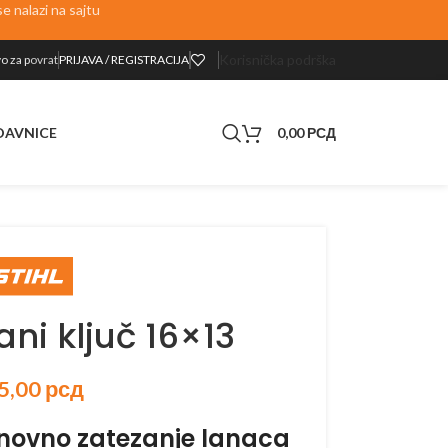
 nalazi na sajtu
Korisnička podrška
o za p
ovrat
PRIJAVA / REGISTRACIJA
0,00
РСД
DAVNICE
ni ključ 16×13
5,00
рсд
onovno zatezanje lanaca