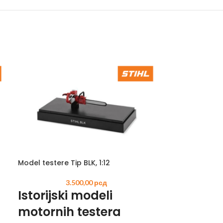
 AKUMULATORSKI
–
ORSKI
Model testere Tip BLK, 1:12
Nastavak za č
3.500,00
рсд
2
Istorijski modeli
Koristi se za ravn
260 mm, priključ
motornih testera
61 – SE 122 E.