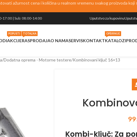
vati ažurnost cena i količina u realnom vremenu svakog proizvoda koji se
0-17:00 | Sub: 08:00-14:00
Uputstvo za kupovinu
Uputstv
POPUSTI
TOTALNA
OPŠIRNIJE
ODI
AKCIJE
RASPRODAJA
O NAMA
SERVIS
KONTAKT
KATALOZI
PRO
a
Dodatna oprema - Motorne testere
Kombinovani ključ 16×13
Kombinova
99
Kombi-ključ: Za p