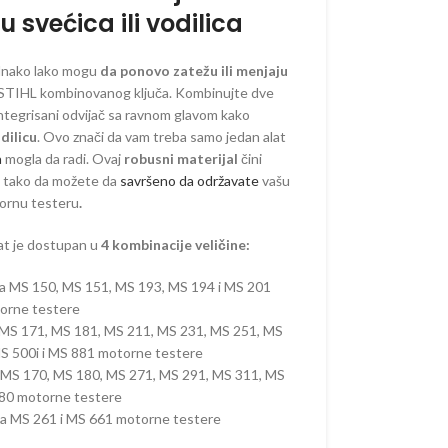
 svećica ili vodilica
ednako lako mogu
da ponovo zatežu ili menjaju
ORSKI PROGRAM
STIHL kombinovanog ključa. Kombinujte dve
 integrisani odvijač sa ravnom glavom kako
odilicu
. Ovo znači da vam treba samo jedan alat
AKUMULATORSKI
a
mogla da radi. Ovaj
robusni materijal
čini
m
tako da možete da
savršeno da održavate
vašu
 AKUMULATORSKI
ornu testeru
.
AKUMULATORSKI
at je dostupan u
4 kombinacije veličine:
–
ORSKE
 za MS 150, MS 151, MS 193, MS 194 i MS 201
–
orne testere
ORSKE
a MS 171, MS 181, MS 211, MS 231, MS 251, MS
S 500i i MS 881 motorne testere
RI –
ORSKI
or MS 170, MS 180, MS 271, MS 291, MS 311, MS
880 motorne testere
 OREZIVANJE
 za MS 261 i MS 661 motorne testere
KUMULATORSKE