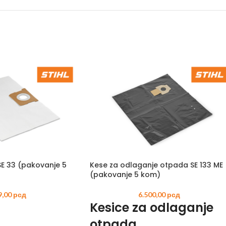
TRIMERI –
USISIVAČI 
AKUMULAT
SE 33 (pakovanje 5
Kese za odlaganje otpada SE 133 ME
(pakovanje 5 kom)
9,00
рсд
6.500,00
рсд
Kesice za odlaganje
otpada