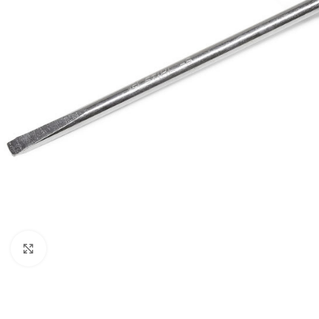
BEN
AGR
BUŠA
ČIST
DROB
DUVA
KOS
KUL
Kliknite za uvećanje
KULT
MOT
MAK
BEN