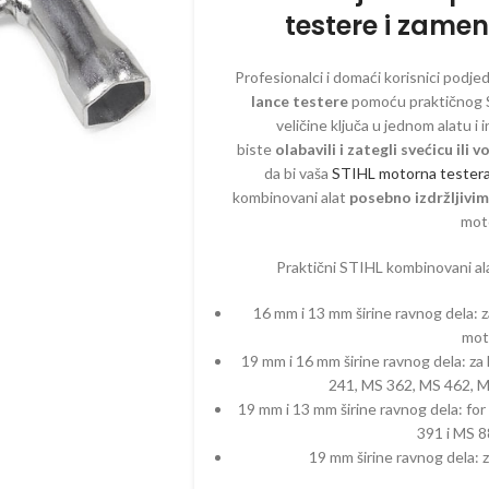
testere i zamenu
Profesionalci i domaći korisnici podj
ZINSKI PROGRAM
ELEKTRIČNI PROGRAM
AKUMULAT
lance testere
pomoću praktičnog 
veličine ključa u jednom alatu i
EGATI – BENZINSKI
CEPAČI
BATERIJE
biste
olabavili i zategli svećicu ili v
ČI – BENZINSKI
ČISTAČI – ELEKTRIČNI
BUŠAČI – 
da bi vaša
STIHL motorna tester
kombinovani alat
posebno izdržljivi
AČI – BENZINSKI
DROBILICE – ELEKTRIČNE
ČISTAČI –
mot
ILICE – BENZINSKE
DUVAČI – ELEKTRIČNI
DUVAČI – 
Praktični STIHL kombinovani al
ČI – BENZINSKI
KOSAČICE – ELEKTRIČNE
DROBILICE 
AKUMULAT
AČICE – BENZINSKE
KULTIVATORI – ELEKTRIČNI
16 mm i 13 mm širine ravnog dela:
KOSAČICE 
mot
TIVATORI – BENZIN
MAKAZE ZA ŽIVU OGRADU –
AKUMULAT
19 mm i 16 mm širine ravnog dela: z
ELEKTRIČNE
241, MS 362, MS 462, M
IVATORI – DIZEL
KULTIVATO
PERAČI – ELEKTRIČNI
AKUMULAT
19 mm i 13 mm širine ravnog dela: f
ORI
391 i MS 
PUMPE – ELEKTRIČNE
MAKAZE ZA
19 mm širine ravnog dela:
AZE ZA ŽIVU OGRADU –
VOĆA – A
ZIN
PROZRAČIVAČI –