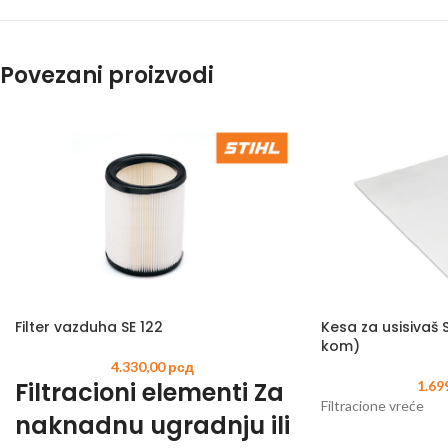
Povezani proizvodi
Filter vazduha SE 122
Kesa za usisivaš 
kom)
4.330,00
рсд
Filtracioni elementi Za
1.69
Filtracione vreće
naknadnu ugradnju ili