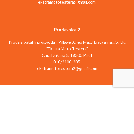
ekstramototestera@gmail.com
Prodavnica 2
Prodaja ostalih proizvoda - Villager,Oleo Mac,Husqvarna... S.T.R.
"Ekstra Moto Testera"
Cara Dušana 5, 18300 Pirot
010/2100-205.
ekstramototestera2@gmail.com
Prodaja i servis STIHL uredjaja - S.T.R. "Ekstra Moto Testera"
Srpskih Vladara 293, 18300 Pirot
010/312-166
ekstramototestera@gmail.com
---
izrada sajtova