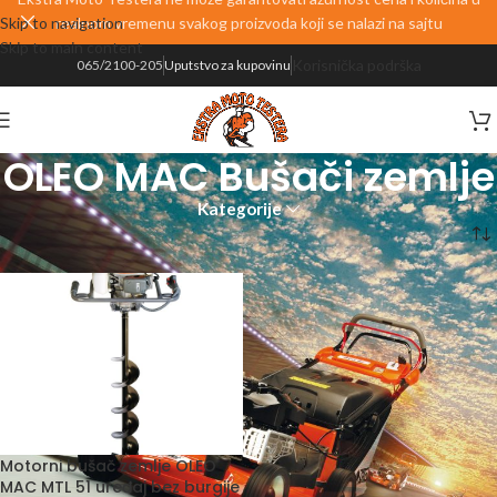
Skip to navigation
realnom vremenu svakog proizvoda koji se nalazi na sajtu
Skip to main content
Korisnička podrška
065/2100-205
Uputstvo za kupovinu
OLEO MAC Bušači zemlje
Kategorije
Početna
OLEO MAC
OLEO MAC Bušači zemlje
Motorni bušač zemlje OLEO
MAC MTL 51 uređaj bez burgije