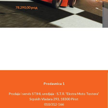
78.290,00
рсд
Prodavnica 1
Prodaja i servis STIHL uredjaja - S.T.R. "Ekstra Moto Testera"
Srpskih Vladara 293, 18300 Pirot
010/312-166