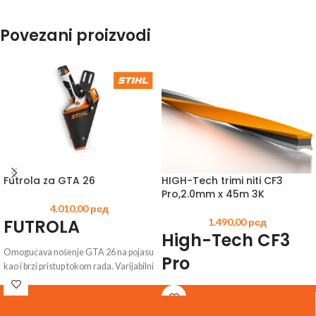
Povezani proizvodi
Futrola za GTA 26
HIGH-Tech trimi niti CF3
Pro,2.0mm x 45m 3K
4.010,00
рсд
FUTROLA
1.490,00
рсд
High-Tech CF3
Omogućava nošenje GTA 26 na pojasu
Pro
kao i brzi pristup tokom rada. Varijabilni
kaiš za nogu fiksira futrolu na butini i
Napravljeno od tri različite vrste
obezbeđuje visok nivo komfora pri
plastike radi fleksibilnosti, robustnosti i
nošenju. Ojačani oslonac za leđa nudi