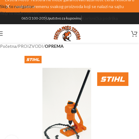
Skip to navigation
realnom vremenu svakog proizvoda koji se nalazi na sajtu
Skip to main content
Korisnička podrška
065/2100-205
Uputstvo za kupovinu
Početna
PROIZVODI
OPREMA