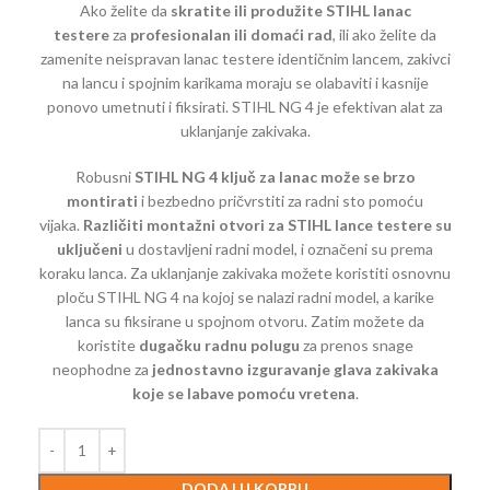
Ako želite da
skratite ili produžite STIHL lanac
testere
za
profesionalan ili domaći rad
, ili ako želite da
zamenite neispravan lanac testere identičnim lancem, zakivci
na lancu i spojnim karikama moraju se olabaviti i kasnije
ponovo umetnuti i fiksirati. STIHL NG 4 je efektivan alat za
uklanjanje zakivaka.
Robusni
STIHL NG 4 ključ za lanac može se brzo
montirati
i bezbedno pričvrstiti za radni sto pomoću
vijaka.
Različiti montažni otvori za STIHL lance testere su
uključeni
u dostavljeni radni model, i označeni su prema
koraku lanca. Za uklanjanje zakivaka možete koristiti osnovnu
ploču STIHL NG 4 na kojoj se nalazi radni model, a karike
lanca su fiksirane u spojnom otvoru. Zatim možete da
koristite
dugačku radnu polugu
za prenos snage
neophodne za
jednostavno izguravanje glava zakivaka
koje se labave pomoću vretena
.
DODAJ U KORPU