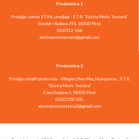
visokih performansi rezanja
veću zaštitu prilikom priključenja.
Prodavnica 1
Dodatni kaiš čvrsto drži GTA 26 u
futroli.
Prodaja i servis STIHL uredjaja - S.T.R. "Ekstra Moto Testera"
Srpskih Vladara 293, 18300 Pirot
010/312-166
ekstramototestera@gmail.com
Prodavnica 2
Prodaja ostalih proizvoda - Villager,Oleo Mac,Husqvarna... S.T.R.
"Ekstra Moto Testera"
Cara Dušana 5, 18300 Pirot
010/2100-205.
ekstramototestera2@gmail.com