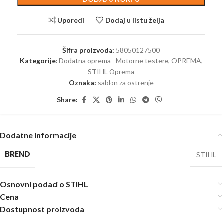
Uporedi
Dodaj u listu želja
Šifra proizvoda:
58050127500
Kategorije:
Dodatna oprema - Motorne testere
,
OPREMA
,
STIHL Oprema
Oznaka:
sablon za ostrenje
Share:
Dodatne informacije
BREND
STIHL
Osnovni podaci o STIHL
Cena
Dostupnost proizvoda