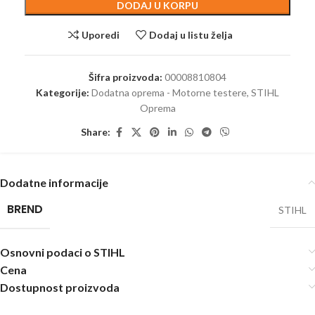
DODAJ U KORPU
Uporedi
Dodaj u listu želja
Šifra proizvoda:
00008810804
Kategorije:
Dodatna oprema - Motorne testere
,
STIHL
Oprema
Share:
Dodatne informacije
BREND
STIHL
Osnovni podaci o STIHL
Cena
Dostupnost proizvoda