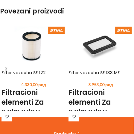
Povezani proizvodi
Filter vazduha SE 122
Filter vazduha SE 133 ME
4.330,00
рсд
8.953,00
рсд
Filtracioni
Filtracioni
elementi Za
elementi Za
naknadnu
naknadnu
ugradnju ili
ugradnju ili
rezervu.
rezervu.
Prodavnica 1