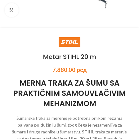
Kliknite za uvećanje
Metar STIHL 20 m
7.880,00
рсд
MERNA TRAKA ZA ŠUMU SA
PRAKTIČNIM SAMOUVLAČIVIM
MEHANIZMOM
Šumarska traka za merenje je potrebna prilikom
rezanja
balvana po dužini
u šumi, zbog čega je nezamenljiva za
šumare i druge radnike u šumarstvu. STIHL traka za merenje
je
dostupna u tri dužine: 15 m, 20 m i 25 m
. Poseduje