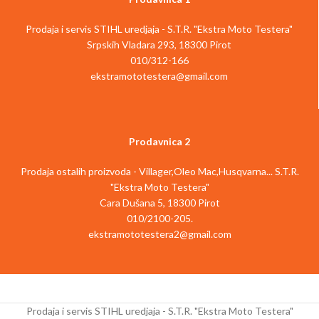
Čvrst papir za SE 122 E Br. artikla 4742
PTFE rasklopivi ravni filter, klasa
Prodaja i servis STIHL uredjaja - S.T.R. "Ekstra Moto Testera"
703 5900
prašine M, sa mogućnošću pranja za SE
Srpskih Vladara 293, 18300 Pirot
133 ME Br. artikla 4786 703 5902
010/312-166
ekstramototestera@gmail.com
Prodavnica 2
Prodaja ostalih proizvoda - Villager,Oleo Mac,Husqvarna... S.T.R.
"Ekstra Moto Testera"
Cara Dušana 5, 18300 Pirot
010/2100-205.
ekstramototestera2@gmail.com
Prodaja i servis STIHL uredjaja - S.T.R. "Ekstra Moto Testera"