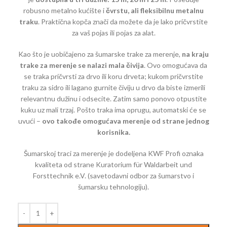
robusno metalno kućište i
čvrstu, ali fleksibilnu metalnu
traku
. Praktična kopča znači da možete da je lako pričvrstite
za vaš pojas ili pojas za alat.
Kao što je uobičajeno za šumarske trake za merenje,
na kraju
trake za merenje se nalazi mala čivija
. Ovo omogućava da
se traka pričvrsti za drvo ili koru drveta; kukom pričvrstite
traku za sidro ili lagano gurnite čiviju u drvo da biste izmerili
relevantnu dužinu i odsecite. Zatim samo ponovo otpustite
kuku uz mali trzaj. Pošto traka ima oprugu, automatski će se
uvući –
ovo takođe omogućava merenje od strane jednog
korisnika.
Šumarskoj traci za merenje je dodeljena KWF Profi oznaka
kvaliteta od strane Kuratorium für Waldarbeit und
Forsttechnik e.V. (savetodavni odbor za šumarstvo i
šumarsku tehnologiju).