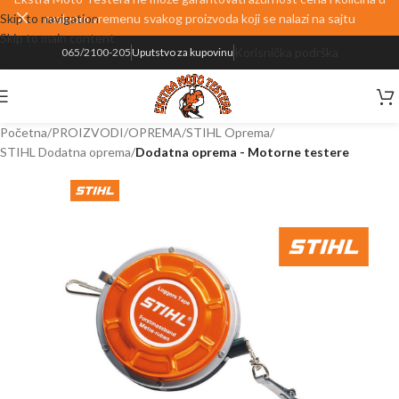
Skip to navigation
realnom vremenu svakog proizvoda koji se nalazi na sajtu
Skip to main content
Korisnička podrška
065/2100-205
Uputstvo za kupovinu
Početna
PROIZVODI
OPREMA
STIHL Oprema
STIHL Dodatna oprema
Dodatna oprema - Motorne testere