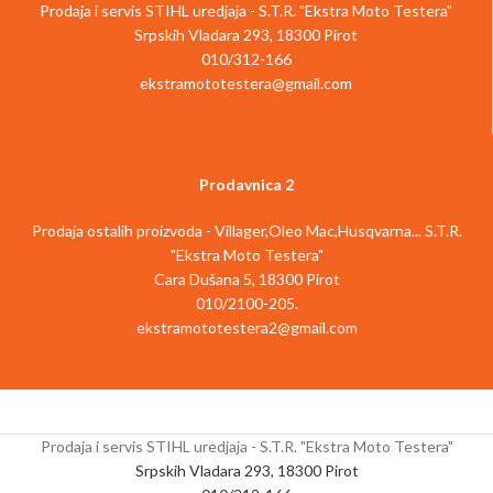
Prodaja i servis STIHL uredjaja - S.T.R. "Ekstra Moto Testera"
DUŽINA SA
260 cm do
TEŽINA:
5.4 kg
Srpskih Vladara 293, 18300 Pirot
NASTAVKOM:
380 cm
010/312-166
REZNA
ekstramototestera@gmail.com
750 mm
rezači
DUŽINA:
visokih
grana,
teleskopska
TIP SEČIVA:
duplo
TIP PROIZVODA:
motorna
testera,
Prodavnica 2
motorne
sekači
makaze za
grana
Prodaja ostalih proizvoda - Villager,Oleo Mac,Husqvarna... S.T.R.
TIP
živu ogradu,
"Ekstra Moto Testera"
PROIZVODA:
makaze za
orezivanje
Cara Dušana 5, 18300 Pirot
žive ograde
010/2100-205.
ekstramototestera2@gmail.com
Prodaja i servis STIHL uredjaja - S.T.R. "Ekstra Moto Testera"
Srpskih Vladara 293, 18300 Pirot