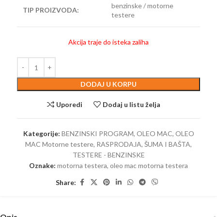
benzinske / motorne
TIP PROIZVODA:
testere
Akcija traje do isteka zaliha
DODAJ U KORPU
Uporedi
Dodaj u listu želja
Kategorije:
BENZINSKI PROGRAM
,
OLEO MAC
,
OLEO
MAC Motorne testere
,
RASPRODAJA
,
ŠUMA I BAŠTA
,
TESTERE - BENZINSKE
Oznake:
motorna testera
,
oleo mac motorna testera
Share:
Opis