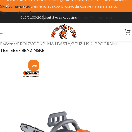
Skip to navigation
realnom vremenu svakog proizvoda koji se nalazi na sajtu
Skip to main content
Korisnička podrška
065/2100-205
Uputstvo za kupovinu
Početna
PROIZVODI
ŠUMA I BAŠTA
BENZINSKI PROGRAM
TESTERE - BENZINSKE
-10%