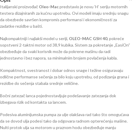
Italijanski proizvođač
Oleo-Mac
predstavio je novu ‘H’ seriju motornih
testera dizajniranih za kućnu upotrebu. Ovi modeli imaju srednju snagu
da obezbede savršen kompromis performansi i ekonomičnosti za
zadatke rezidbe u bašti.
Najkompaktniji i najlakši model u seriji,
OLEO-MAC GSH 40
, pokreće
sopstveni 2-taktni motor od 38,9 kubika. Sistem za pokretanje „EasiOn“
obezbeđuje da svaki korisnik može da pokrene mašinu da radi
jednostavno i bez napora, sa minimalnim brojem povlačenja kabla.
Kompaktnost, svestranost i dobar odnos snage i težine osiguravaju
odlične performanse sečenja za bilo koju upotrebu, od podizanja grana i
rezidbe do sečenja stabala srednje veličine.
Bočni zatezač lanca pojednostavljuje podešavanje zatezanja dok
izbegava rizik od kontakta sa lancem.
Podesiva aluminijumska pumpa za ulje olakšava rad tako što omogućava
da se dovod ulja podesi tako da odgovara radnom opterećenju mašine.
Nulti protok ulja sa motorom u praznom hodu obezbeđuje manju