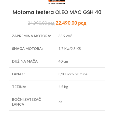
Motorna testera OLEO MAC GSH 40
22.490,00
рсд
24.990,00
рсд
ZAPREMINA MOTORA:
38.9 cm³
SNAGA
MOTORA
:
1.7 Kw/2.3 KS
DUŽINA MAČA
40 cm
LANAC:
3/8″Picco, 28 zuba
TEŽINA:
4.5 kg
BOČNI ZATEZAČ
da
LANCA