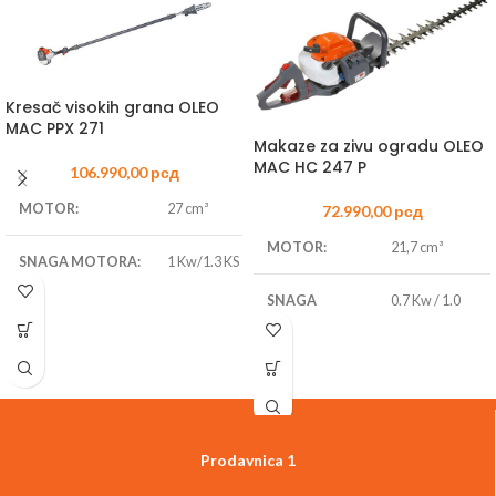
Kresač visokih grana OLEO
MAC PPX 271
Makaze za zivu ogradu OLEO
MAC HC 247 P
106.990,00
рсд
MOTOR:
27 cm³
72.990,00
рсд
MOTOR:
21,7 cm³
SNAGA
MOTORA
:
1 Kw/1.3 KS
SNAGA
0.7 Kw / 1.0
DUŽINA
MOTORA:
KS
25 cm
VODILICE:
DUŽINA
75 cm
3/8″- 1.1
NOŽA:
LANAC:
mm
MAX.PREČNIK
35 mm
TEŽINA:
7.9 kg
Prodavnica 1
SEČENJA: