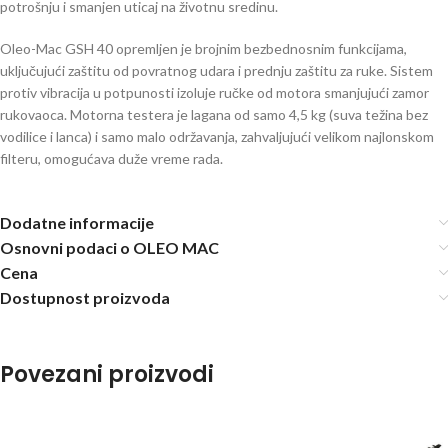
potrošnju i smanjen uticaj na životnu sredinu.
Oleo-Mac GSH 40 opremljen je brojnim bezbednosnim funkcijama,
uključujući zaštitu od povratnog udara i prednju zaštitu za ruke. Sistem
protiv vibracija u potpunosti izoluje ručke od motora smanjujući zamor
rukovaoca. Motorna testera je lagana od samo 4,5 kg (suva težina bez
vodilice i lanca) i samo malo održavanja, zahvaljujući velikom najlonskom
filteru, omogućava duže vreme rada.
Dodatne informacije
Osnovni podaci o OLEO MAC
Cena
Dostupnost proizvoda
Povezani proizvodi