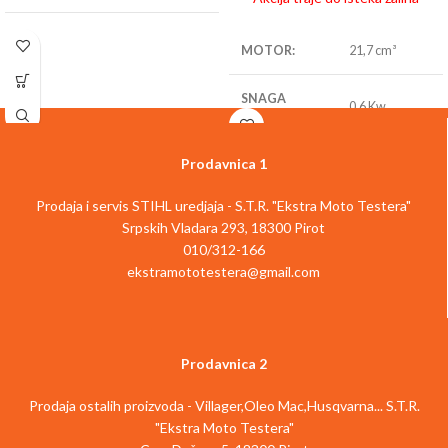
SNAGA
MOTORA
:
2.0 Kw
MOTOR:
21,7 cm³
DUŽINA MAČA:
41 cm
SNAGA
0.6 Kw
MOTORA:
LANAC:
3/8″ picco
Prodavnica 1
DUŽINA
57 cm
TEŽINA:
4.4 kg
NOŽA:
Prodaja i servis STIHL uredjaja - S.T.R. "Ekstra Moto Testera"
Srpskih Vladara 293, 18300 Pirot
BOČNI ZATEZAČ
TEŽINA:
3.6 kg
da
LANCA:
010/312-166
ekstramototestera@gmail.com
MAX
električne
DEBLJINA
1.5 cm
TIP PROIZVODA:
testere
SEČIVA:
TIP SEČIVA:
duplo
Prodavnica 2
Prodaja ostalih proizvoda - Villager,Oleo Mac,Husqvarna... S.T.R.
motorne
makaze za
"Ekstra Moto Testera"
TIP
živu ogradu,