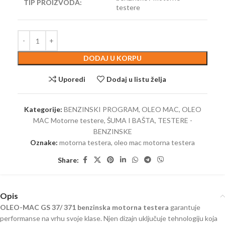
TIP PROIZVODA:
testere
DODAJ U KORPU
Uporedi
Dodaj u listu želja
Kategorije:
BENZINSKI PROGRAM
,
OLEO MAC
,
OLEO
MAC Motorne testere
,
ŠUMA I BAŠTA
,
TESTERE -
BENZINSKE
Oznake:
motorna testera
,
oleo mac motorna testera
Share:
Opis
OLEO-MAC GS 37/ 371 benzinska motorna testera
garantuje
performanse na vrhu svoje klase. Njen dizajn uključuje tehnologiju koja