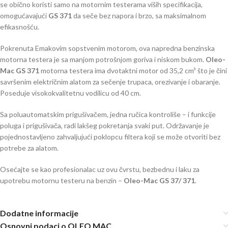
se obično koristi samo na motornim testerama viših specifikacija,
omogućavajući
GS 371
da seče bez napora i brzo, sa maksimalnom
efikasnošću.
Pokrenuta Emakovim sopstvenim motorom, ova napredna benzinska
motorna testera je sa manjom potrošnjom goriva i niskom bukom.
Oleo-
Mac GS 371
motorna testera ima dvotaktni motor od 35,2 cm³ što je čini
savršenim električnim alatom za sečenje trupaca, orezivanje i obaranje.
Poseduje visokokvalitetnu vodilicu od 40 cm.
Sa poluautomatskim prigušivačem, jedna ručica kontroliše – i funkcije
poluga i prigušivača, radi lakšeg pokretanja svaki put. Održavanje je
pojednostavljeno zahvaljujući poklopcu filtera koji se može otvoriti bez
potrebe za alatom.
Osećajte se kao profesionalac uz ovu čvrstu, bezbednu i laku za
upotrebu motornu testeru na benzin –
Oleo-Mac
GS 37/ 371
.
Dodatne informacije
Osnovni podaci o OLEO MAC