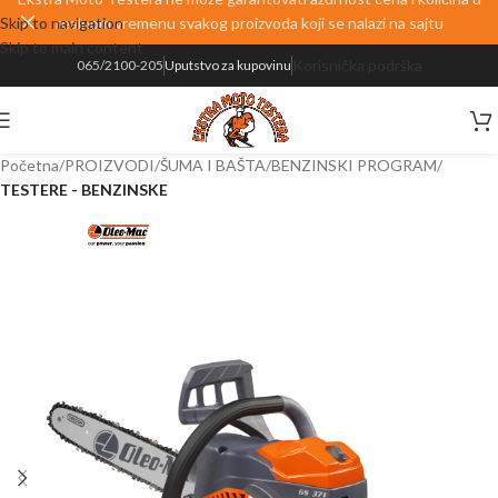
Skip to navigation
realnom vremenu svakog proizvoda koji se nalazi na sajtu
Skip to main content
Korisnička podrška
065/2100-205
Uputstvo za kupovinu
Početna
PROIZVODI
ŠUMA I BAŠTA
BENZINSKI PROGRAM
TESTERE - BENZINSKE