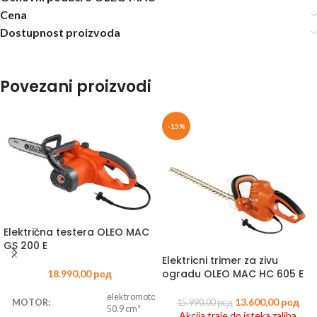
Cena
Dostupnost proizvoda
Povezani proizvodi
-15%
Električna testera OLEO MAC
GS 200 E
Elektricni trimer za zivu
ogradu OLEO MAC HC 605 E
18.990,00
рсд
elektromotor,
13.600,00
рсд
MOTOR:
15.990,00
рсд
50.9 cm³
Akcija traje do isteka zaliha