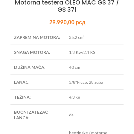
Motorna testera OLEO MAC GS 37 /
GS 371
29.990,00
рсд
ZAPREMINA MOTORA:
35.2 cm³
SNAGA
MOTORA
:
1.8 Kw/2.4 KS
DUŽINA MAČA:
40 cm
LANAC:
3/8″Picco, 28 zuba
TEŽINA:
4.3 kg
BOČNI ZATEZAČ
da
LANCA:
benzinske / motorne