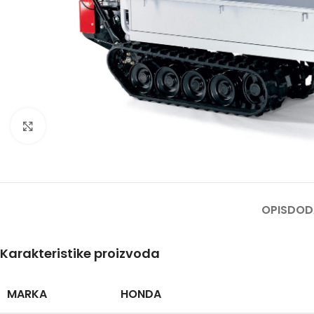
BEN
AGR
BUŠA
Kliknite za uvećanje
ČIST
DROB
DUVA
KOS
OPIS
DOD
KUL
KULT
Karakteristike proizvoda
MOT
MARKA
HONDA
MAK
BEN