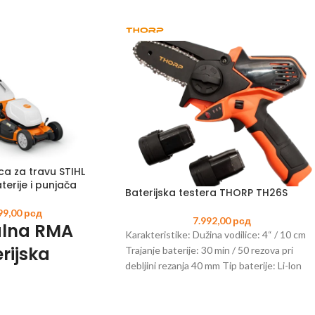
ca za travu STIHL
erije i punjača
Baterijska testera THORP TH26S
99,00
рсд
7.992,00
рсд
alna RMA
Karakteristike: Dužina vodilice: 4“ / 10 cm
rijska
Trajanje baterije: 30 min / 50 rezova pri
debljini rezanja 40 mm Tip baterije: Li-lon
efikasno i
Voltaža baterije: 14.4 V Snaga baterije: 1.5
šenje i
Ah Broj ćelija baterije: 4 komada Indikator
napunjenosti baterije Vreme punjenja