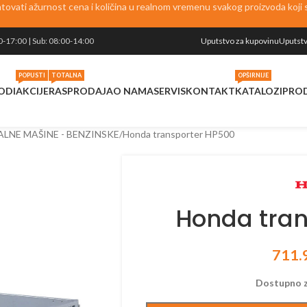
vati ažurnost cena i količina u realnom vremenu svakog proizvoda koji se
0-17:00 | Sub: 08:00-14:00
Uputstvo za kupovinu
Uputstv
POPUSTI
TOTALNA
OPŠIRNIJE
ODI
AKCIJE
RASPRODAJA
O NAMA
SERVIS
KONTAKT
KATALOZI
PRO
ALNE MAŠINE - BENZINSKE
Honda transporter HP500
Honda tran
711.
Dostupno z