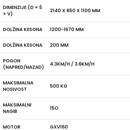
DIMENZIJE (D × Š
PRS
2140 X 650 X 1100 MM
× V)
PERA
PUM
DOLŽINA KESONA
1200-1670 MM
PRO
DOLŽINA KESONA
200 MM
SPEC
BEN
POGON
TES
4.3KM/H / 3.6KM/H
(NAPRED/NAZAD)
TRES
TRA
MAKSIMALNA
500 KG
BEN
NOSIVOST
TRIM
MAKSIMALNI
15O
NAGIB
MOTOR
GXV160