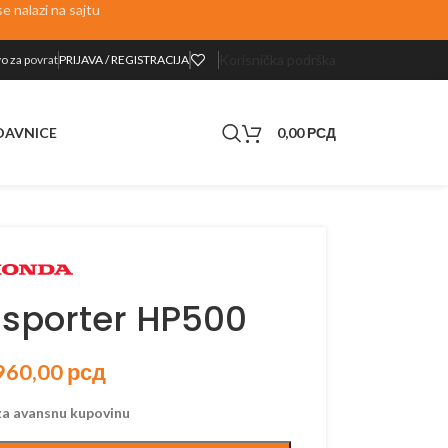
 nalazi na sajtu
Korisnička podrška
o za p
ovrat
PRIJAVA / REGISTRACIJA
0,00
РСД
DAVNICE
sporter HP500
960,00
рсд
a avansnu kupovinu