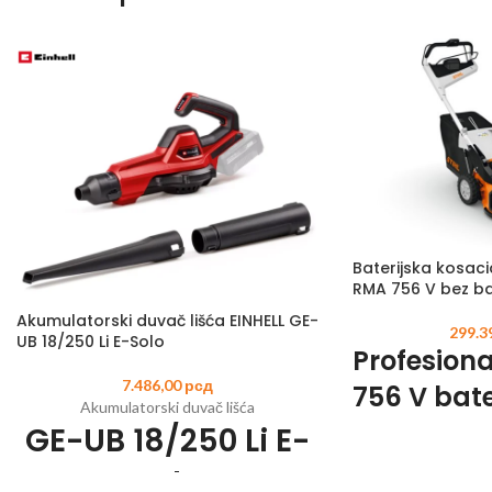
Baterijska kosaci
RMA 756 V bez bat
Akumulatorski duvač lišća EINHELL GE-
299.3
UB 18/250 Li E-Solo
Profesion
7.486,00
рсд
756 V bate
Akumulatorski duvač lišća
kosačica: 
GE-UB 18/250 Li E-
udobno ko
Solo