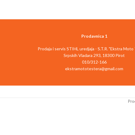
malčiranj
Šifra artikla:
3433542
EAN:
4006825659405
srednje ve
Član porodice Power X-Change, potrebne
su baterije 1x18V
STIHL RMA 756 V ba
3-delna cev za različite primene u kući i bašti
kosačica sa
Vario 
Prodavnica 1
Može se koristiti kao duvaljka za lišće sa
pogodna za
profesi
dugom cevi
malčiranje velikih 
Prodaja i servis STIHL uredjaja - S.T.R. "Ekstra Moto
Može se koristiti kao duvaljka u radionici sa
18°
. Robusna 4-u-1 
Srpskih Vladara 293, 18300 Pirot
srednjom cevi
kosačica za travnjak
010/312-166
Koristi se kao pomoćno sredstvo za pečenje
malčiranje, bočnim 
ekstramototestera@gmail.com
roštilja sa kratkom, preciznom cevi
i kutijom za sakuplj
Elektronska kontrola brzine za podešavanje
kombinuje visoku 
dif. aplikacije
visokim performa
LED indikacija pokazuje podešenu brzinu
To znači da se može k
jednim pogledom
u
blizini lokacija o
Prod
Mekana ručica za dobro prianjanje i rad bez
što su stambena nasel
umora
STIHL RMA 756 V ima
Integrisani zidni držač za lako skladištenje
se sastoji od
robusn
Preporučeno za savršene rezultate: baterija
spoljašnjeg kućišta
od 2,5 Ah i veća
polimera otpornog