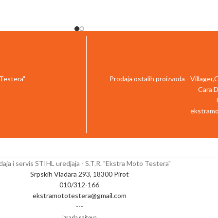
e površina
baterije: 90 min Maksimalni prečnik rezanja:
ličine
100 mm Brzina sečenja: 8 m/s
terijska
pogonom
je posebno
onalno košenje i
površina sa nagibom do
 Testera"
Prodaja ostalih proizvoda - Villager
profesionalna baterijska
Cara D
sa dodatkom za
i zadnjim izbacivanjem
ekstramo
anje trave od 80 l
udobnost rada sa
nsama
i veoma je
tiha
.
oristiti čak i
setljivim na buku
kao
aja i servis STIHL uredjaja - S.T.R. "Ekstra Moto Testera"
ja, škole i bolnice.
Srpskih Vladara 293, 18300 Pirot
 hibridno kućište koje
010/312-166
og aluminijumskog
ekstramototestera@gmail.com
 i unutrašnjeg zida od
---
 na udarce
. Čvrsta
izrada sajtova