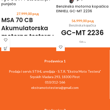
punjača
Benzinska motorna kopačica
EINHELL GC-MT 2236
27.999,00
рсд
MSA 70 CB
56.999,00
рсд
Benzinska kopačica
Akumulatorska
GC-MT 2236
motorna testera :
snažna,
Šifra
artikla:
3431501
EAN:
4006825638066
svestrana i
Četvorotaktni Einhell OHV motor sa 1
cilindrom
dobro
Prodavnica 1
Snažne lopatice kultivatora
izbalansirana
Papučica kočnice podesiva po visini
Prodaja i servis STIHL uredjaja - S.T.R. "Ekstra Moto Testera"
Lopatice kultivatora zaustavlja
Srpskih Vladara 293, 18300 Pirot
sigurnosni mehanizam
Visokokvalitetna bežična motorna
Okretni vodeći točak
010/312-166
testera
STIHL MSA 70 CB
idealna je za
Stabilne ručke podesive po visini
privatnu upotrebu pri orezivanju drveća
ekstramototestera@gmail.com
Radilica postavljena na dva kraja
ili žbunja u bašti ili na imanju. Dovoljno
Opis artikla
GC-MT 2236 benzinska
je svestrana i za razne „uradi sam“
kopačica je snažan vrtlarski alat za
zadatke, pa možete brzo i efikasno
visoko efektivnu obradu tla pogodan za
obavljati poslove kao što su sečenje