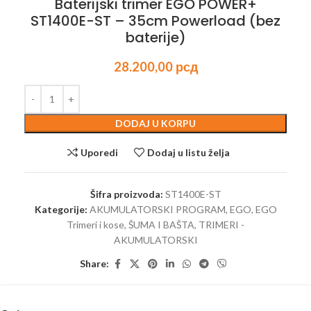
Baterijski trimer EGO POWER+
ST1400E-ST – 35cm Powerload (bez
baterije)
28.200,00
рсд
DODAJ U KORPU
Uporedi
Dodaj u listu želja
Šifra proizvoda:
ST1400E-ST
Kategorije:
AKUMULATORSKI PROGRAM
,
EGO
,
EGO
Trimeri i kose
,
ŠUMA I BAŠTA
,
TRIMERI -
AKUMULATORSKI
Share: