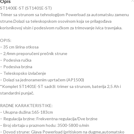
Opis
ST1400E-ST (ST1401E-ST)
Trimer sa strunom sa tehnologijom Powerload za automatsku zamenu
strune.Dolazi sa teleskopskom osovinom koja se prilagođava
korisnikovoj visin i podesivom ručkom za trimovanje ivica travnjaka.
OPIS:
– 35 cm širina otkosa
– 2,4mm preporučeni prečnik strune
– Podesiva ručka
– Podesiva brzina
– Teleskopsko izvlačenje
– Dolazi sa jednoramenim uprtačem (AP1500)
*Komplet ST1401E-ST sadrži: trimer sa strunom, baterija 2,5 Ah i
standardni punjač.
RADNE KARAKTERISTIKE:
– Ukupna dužina:165-183cm
– Regulacija brzine: Frekventna regulacija/Dve brzine
– Broj obrtaja u praznom hodu: 3500-5800 o/min
– Dovod strune: Glava Powerload (pritiskom na dugme,automatsko