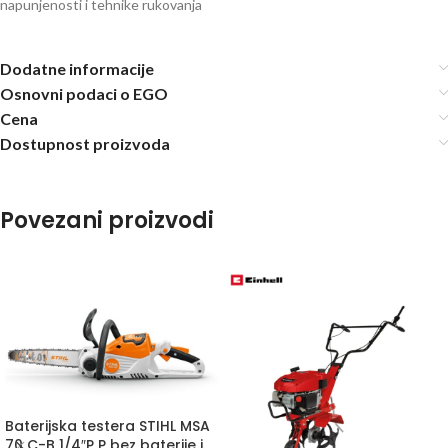
napunjenosti i tehnike rukovanja
Dodatne informacije
Osnovni podaci o EGO
Cena
Dostupnost proizvoda
Povezani proizvodi
Baterijska testera STIHL MSA
70 C-B 1/4″P P bez baterije i