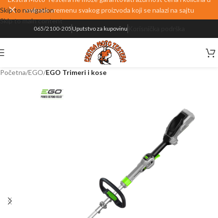
Skip to navigation
realnom vremenu svakog proizvoda koji se nalazi na sajtu
Skip to main content
Korisnička podrška
065/2100-205
Uputstvo za kupovinu
Početna
EGO
EGO Trimeri i kose