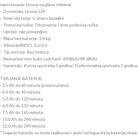
namotavanje strune na glavu trimera)
– Dvostruka struna: DA
– Smer obrtanja: U smeru kazaljke
– Pomoćna ručka: Obuhvatna I brzo podesiva ručka
– Uprtač: nije primenljivo
– Masa bez baterije: 3,4 kg
– Vibracije(M/S²): 3,2/2,3
– Tip motora: Bez četkica
– Naznačeni nivo buke LpA/LwA: 69dB(A)/89 dB(A)
– Garancije: Kućna upotreba 5 godina/ Profesionalna upotreba 1 godina.
TRAJANJE BATERIJE:
· 2,5 Ah do 60 minuta (preporučeno)
· 4,0 Ah do 90 minuta
· 5,0 Ah do 120 minuta
· 6,0 Ah do 135 minuta
· 7,5 Ah do 165 minuta
· 10,0 Ah do 240 minuta
· 12,0 Ah do 290 minuta
*Trajanje baterije se može razlikovati i zavisi od kapaciteta baterije,nivoa