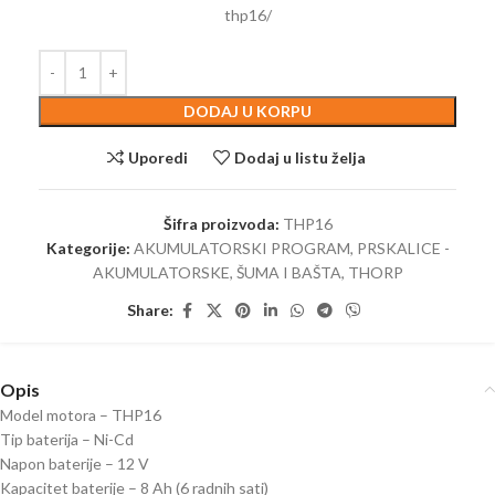
thp16/
DODAJ U KORPU
Uporedi
Dodaj u listu želja
Šifra proizvoda:
THP16
Kategorije:
AKUMULATORSKI PROGRAM
,
PRSKALICE -
AKUMULATORSKE
,
ŠUMA I BAŠTA
,
THORP
Share:
Opis
Model motora – THP16
Tip baterija – Ni-Cd
Napon baterije – 12 V
Kapacitet baterije – 8 Ah (6 radnih sati)