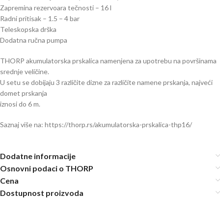
Zapremina rezervoara tečnosti – 16 l
Radni pritisak – 1.5 – 4 bar
Teleskopska drška
Dodatna ručna pumpa
THORP akumulatorska prskalica namenjena za upotrebu na površinama
srednje veličine.
U setu se dobijaju 3 različite dizne za različite namene prskanja, najveći
domet prskanja
iznosi do 6 m.
Saznaj više na: https://thorp.rs/akumulatorska-prskalica-thp16/
Dodatne informacije
Osnovni podaci o THORP
Cena
Dostupnost proizvoda