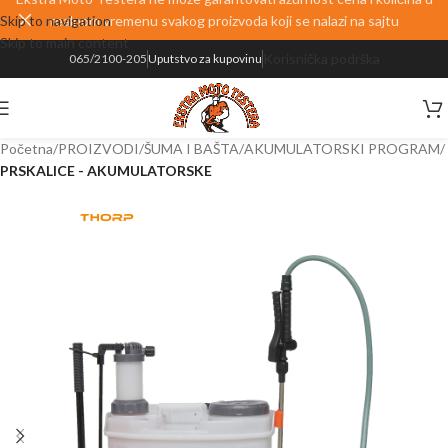
Skip to navigation
realnom vremenu svakog proizvoda koji se nalazi na sajtu
Skip to main content
Korisnička podrška
065/2100-205
Uputstvo za kupovinu
Početna
PROIZVODI
ŠUMA I BAŠTA
AKUMULATORSKI PROGRAM
PRSKALICE - AKUMULATORSKE