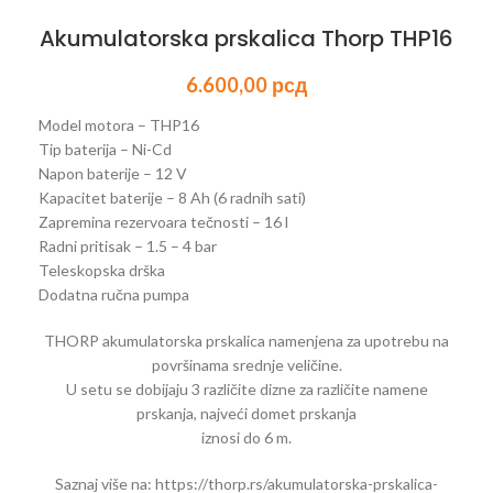
Akumulatorska prskalica Thorp THP16
6.600,00
рсд
Model motora – THP16
Tip baterija – Ni-Cd
Napon baterije – 12 V
Kapacitet baterije – 8 Ah (6 radnih sati)
Zapremina rezervoara tečnosti – 16 l
Radni pritisak – 1.5 – 4 bar
Teleskopska drška
Dodatna ručna pumpa
THORP akumulatorska prskalica namenjena za upotrebu na
površinama srednje veličine.
U setu se dobijaju 3 različite dizne za različite namene
prskanja, najveći domet prskanja
iznosi do 6 m.
Saznaj više na: https://thorp.rs/akumulatorska-prskalica-