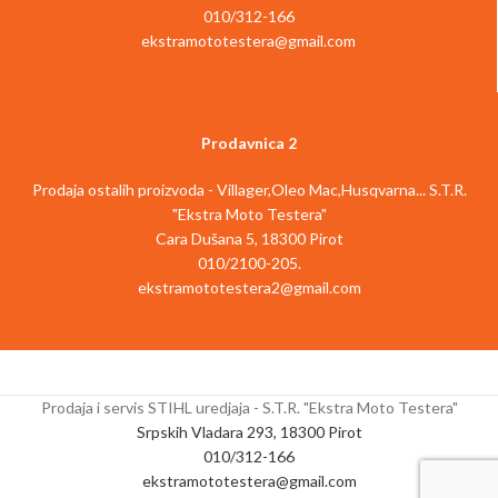
010/312-166
Karakteristike
ekstramototestera@gmail.com
VRSTA
Motorne kose i
MAŠINE
trimeri
Prodavnica 2
ODGOVARA ZA
Prodaja ostalih proizvoda - Villager,Oleo Mac,Husqvarna... S.T.R.
Echo
BREND
"Ekstra Moto Testera"
Cara Dušana 5, 18300 Pirot
010/2100-205.
NAZIV DELA
Glava trimera
ekstramototestera2@gmail.com
PROIZVOĐAČ
Sword
Prodaja i servis STIHL uredjaja - S.T.R. "Ekstra Moto Testera"
Srpskih Vladara 293, 18300 Pirot
010/312-166
ekstramototestera@gmail.com