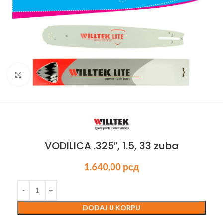
Kliknite za uvećanje
VODILICA .325″, 1.5, 33 zuba
1.640,00
рсд
DODAJ U KORPU