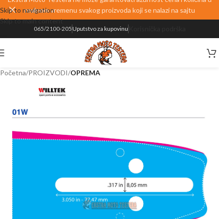
Skip to navigation
realnom vremenu svakog proizvoda koji se nalazi na sajtu
Skip to main content
Korisnička podrška
065/2100-205
Uputstvo za kupovinu
Početna
PROIZVODI
OPREMA