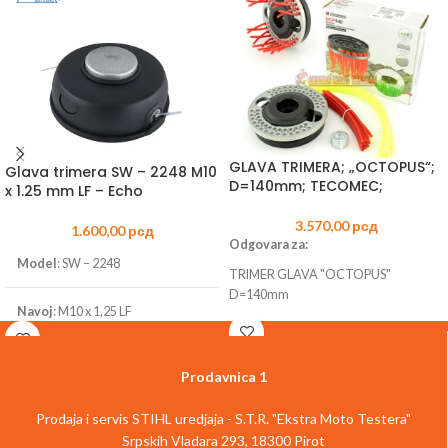
GLAVA TRIMERA; „OCTOPUS“;
Glava trimera SW – 2248 M10
D=140mm; TECOMEC;
x 1.25 mm LF – Echo
3.570,00
рсд
1.600,00
рсд
Odgovara za:
Model
: SW – 2248
TRIMER GLAVA "OCTOPUS"
D=140mm
Navoj
: M10 x 1,25 LF
Odgovara za
: Echo SRM-520S sa
Prodavnica 1
aluminijumskom udarnom kapom
Prodaja i servis STIHL uredjaja - S.T.R. "Ekstra Moto Testera"
Srpskih Vladara 293, 18300 Pirot
Šifra proizvoda:
TG-46