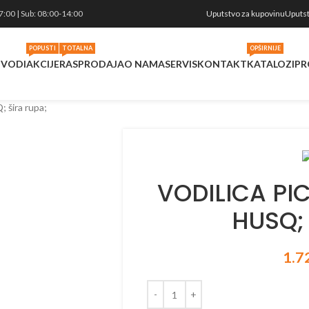
vati ažurnost cena i količina u realnom vremenu svakog proizvoda koji se
7:00 | Sub: 08:00-14:00
Uputstvo za kupovinu
Uputst
POPUSTI
TOTALNA
OPŠIRNIJE
ZVODI
AKCIJE
RASPRODAJA
O NAMA
SERVIS
KONTAKT
KATALOZI
PR
 šira rupa;
VODILICA PIC
HUSQ; 
1.7