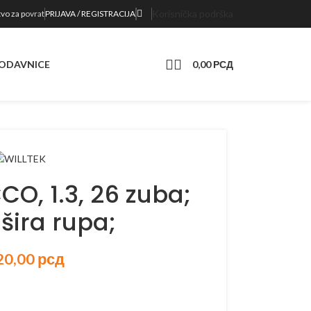
 nalazi na sajtu
Korisnička podrška
vo za p
ovrat
PRIJAVA / REGISTRACIJA
0,00
РСД
ODAVNICE
CO, 1.3, 26 zuba;
šira rupa;
20,00
рсд