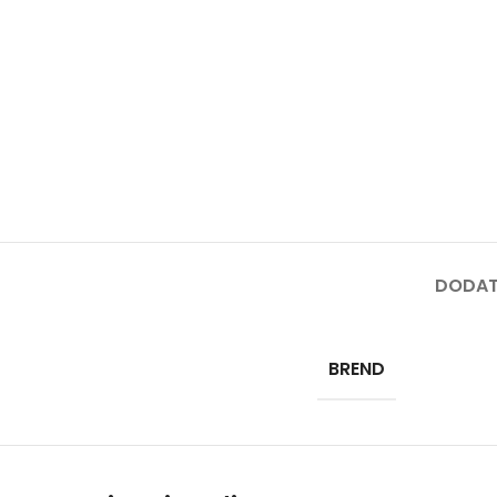
B
AG
BU
ČI
DR
DU
KO
DODAT
KU
KU
BREND
M
MA
BE
PR