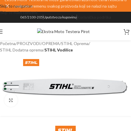
Skip to navigation
realnom vremenu svakog proizvoda koji se nalazi na sajtu
Skip to main content
Korisnička podrška
065/2100-205
Uputstvo za kupovinu
Početna
PROIZVODI
OPREMA
STIHL Oprema
STIHL Dodatna oprema
STIHL Vodilice
Kliknite za uvećanje