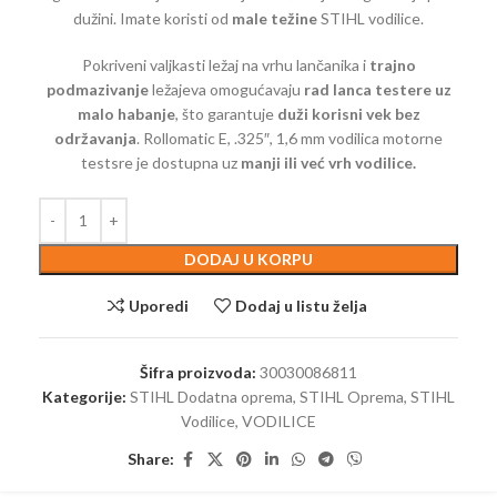
dužini. Imate koristi od
male težine
STIHL vodilice.
Pokriveni valjkasti ležaj na vrhu lančanika i
trajno
podmazivanje
ležajeva omogućavaju
rad lanca testere uz
malo habanje
, što garantuje
duži korisni vek bez
održavanja
. Rollomatic E, .325″, 1,6 mm vodilica motorne
testsre je dostupna uz
manji ili već vrh vodilice.
DODAJ U KORPU
Uporedi
Dodaj u listu želja
Šifra proizvoda:
30030086811
Kategorije:
STIHL Dodatna oprema
,
STIHL Oprema
,
STIHL
Vodilice
,
VODILICE
Share: