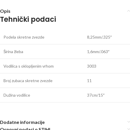
Opis
Tehnički podaci
Podela skretne zvezde
8,25mm/.325″
Širina žleba
1,6mm/.063″
Vodilica s oklopljenim vrhom
3003
Broj zubaca skretne zvezde
11
Dužina vodilice
37cm/15″
Dodatne informacije
Osnovni podaci o STIHL