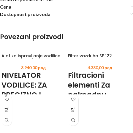
Cena
Dostupnost proizvoda
Povezani proizvodi
Alat za ispravljanje vodilice
Filter vazduha SE 122
3.940,00
рсд
4.330,00
рсд
NIVELATOR
Filtracioni
VODILICE: ZA
elementi Za
PRECIZNO I
naknadnu
JEDNOSTAVNO
ugradnju ili
GLAČANJE
rezervu.
VODILICE
Čvrst papir za SE 122 E Br. artikla 4742
703 5900