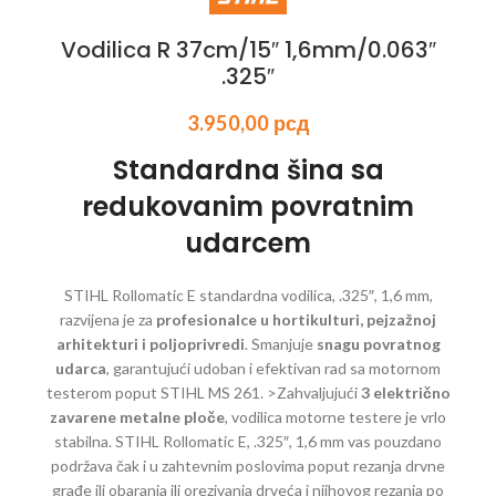
Vodilica R 37cm/15″ 1,6mm/0.063″
.325″
3.950,00
рсд
Standardna šina sa
redukovanim povratnim
udarcem
STIHL Rollomatic E standardna vodilica, .325″, 1,6 mm,
razvijena je za
profesionalce u hortikulturi, pejzažnoj
arhitekturi i poljoprivredi
. Smanjuje
snagu povratnog
udarca
, garantujući udoban i efektivan rad sa motornom
testerom poput STIHL MS 261. >Zahvaljujući
3 električno
zavarene metalne ploče
, vodilica motorne testere je vrlo
stabilna. STIHL Rollomatic E, .325″, 1,6 mm vas pouzdano
podržava čak i u zahtevnim poslovima poput rezanja drvne
građe ili obaranja ili orezivanja drveća i njihovog rezanja po