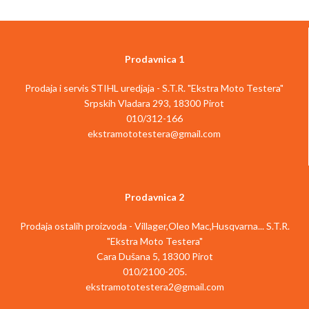
Manje oštećenje vodilice vaše motorne
testere može bit prouzrokovano
intenzivnom upotrebom vaše
STIHL
motorne testere
, a može čak i da
Prodavnica 1
nastupi tokom skladištenja i transporta.
Kompaktni nivelator vodilice iz STIHL-a
garantuje da čak i neiskusni korisnici
Prodaja i servis STIHL uredjaja - S.T.R. "Ekstra Moto Testera"
mogu
precizno da glačaju vodilicu
.
Srpskih Vladara 293, 18300 Pirot
Ravna turpija (100 mm x 22 mm) je
010/312-166
bezbedna u
ergonomičnom
ekstramototestera@gmail.com
plastičnom držaču
, a oblik uređaja
znači da uvek možete
da je precizno
usmeravate preko oštećene
površine
pod ispravnim uglom. Tako
Prodavnica 2
da možete uvek
da održavate vašu
vodilicu u dobrom stanju
i time da
garantujete
dug korisni vek
.
Prodaja ostalih proizvoda - Villager,Oleo Mac,Husqvarna... S.T.R.
"Ekstra Moto Testera"
Cara Dušana 5, 18300 Pirot
010/2100-205.
ekstramototestera2@gmail.com