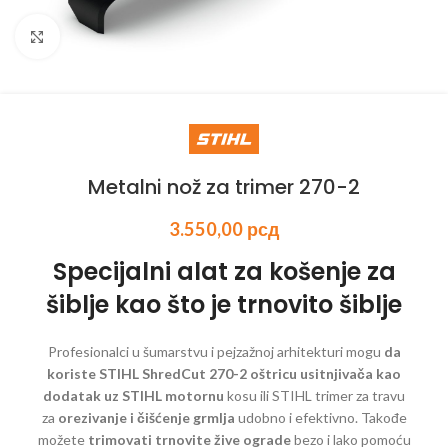
Kliknite za uvećanje
Metalni nož za trimer 270-2
3.550,00
рсд
Specijalni alat za košenje za
šiblje kao što je trnovito šiblje
Profesionalci u šumarstvu i pejzažnoj arhitekturi mogu
da
koriste STIHL ShredCut 270-2 oštricu usitnjivača kao
dodatak uz STIHL motornu
kosu ili STIHL trimer za travu
za
orezivanje i čišćenje grmlja
udobno i efektivno. Takođe
možete
trimovati trnovite žive ograde
bezo i lako pomoću