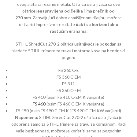
ovog alata za rezanje metala. Oštrica usitnjivača sa dve
oštrice je
napravljena od čelika
i ima
prečnik od
270 mm.
Zahvaljujući dobro osmišljenom dizajnu, možete
ostvariti impresivne rezultate
čak i sa horizontalno
rastućim granama
.
STIHL ShredCut 270-2 oštrica usitnjivača je pogodan za
sledeće STIHL trimere za travu i motorne kose na benzinski
pogon:
FS 260 C-E
FS 360 C-EM
FS 311
FS 360 C-EM
FS 410 (osim FS 410 C-EM K varijante)
FS 460
(osim FS 460 C-EM K varijante)
FS 490 (osim FS 490 C-EM K i FS 490 C-EM KW varijanti)
Napomena:
STIHL ShredCut 270-2 oštrica usitnjivača je
odobrena samo za STIHL trimere za travu sa kormanom. Radi
vaše bezbednosti, možete je koristiti samo sa pogodnim