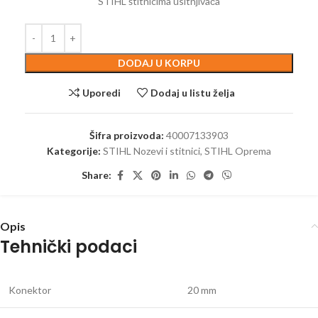
STIHL štitnicima usitnjivača
DODAJ U KORPU
Uporedi
Dodaj u listu želja
Šifra proizvoda:
40007133903
Kategorije:
STIHL Nozevi i stitnici
,
STIHL Oprema
Share:
Opis
Tehnički podaci
Konektor
20 mm