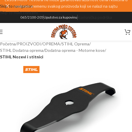
Skip to navigation
realnom vremenu svakog proizvoda koji se nalazi na sajtu
Skip to main content
Korisnička podrška
065/2100-205
Uputstvo za kupovinu
Početna
PROIZVODI
OPREMA
STIHL Oprema
STIHL Dodatna oprema
Dodatna oprema - Motorne kose
STIHL Nozevi i stitnici