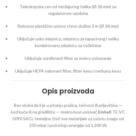
Teleskopska cev od nerđajućeg čelika (Ø 36 mm) sa
regulatorom vazduha
Robusno plastično usisno crevo dužine 3 m (Ø 36 mm)
Uključuje usku mlaznicu, mlaznicu za tapacirung i veliku
kombinovanu mlaznicu sa točkićima
Uključuje sunđerasti filter za mokro usisavanje
Uključuje HEPA naborani filter, filter-kesu i netkanu kesu
Opis proizvoda
Bez obzira da li je u pitanju prašina, tečnost ili prljavština —
kod kuće ili na gradilištu — mokro/suvi usisivač
Einhell
TE-VC
5090 SACL temeljno čisti sve materijale uz usisnu snagu od
230 mbar i potrošnju energije od 1.300 W.