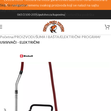
Skip to navigation
realnom vremenu svakog proizvoda koji se nalazi na sajtu
Skip to main content
Korisnička podrška
065/2100-205
Uputstvo za kupovinu
Početna
PROIZVODI
ŠUMA I BAŠTA
ELEKTRIČNI PROGRAM
USISIVAČI - ELEKTRIČNI