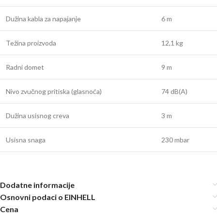
Dužina kabla za napajanje
6 m
Težina proizvoda
12,1 kg
Radni domet
9 m
Nivo zvučnog pritiska (glasnoća)
74 dB(A)
Dužina usisnog creva
3 m
Usisna snaga
230 mbar
Dodatne informacije
Osnovni podaci o EINHELL
Cena