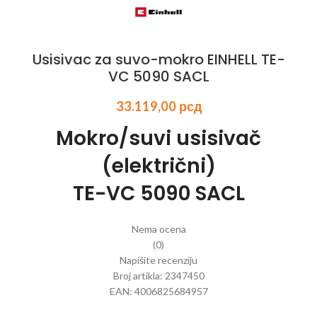
Usisivac za suvo-mokro EINHELL TE-
VC 5090 SACL
33.119,00
рсд
Mokro/suvi usisivač
(električni)
TE-VC 5090 SACL
Nema ocena
(0)
Napišite recenziju
Broj artikla: 2347450
EAN: 4006825684957