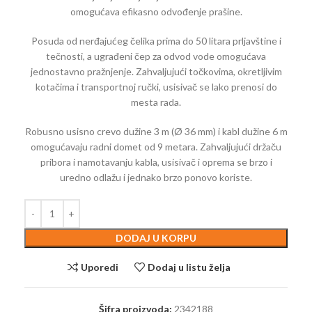
omogućava efikasno odvođenje prašine.
Posuda od nerđajućeg čelika prima do 50 litara prljavštine i
tečnosti, a ugrađeni čep za odvod vode omogućava
jednostavno pražnjenje. Zahvaljujući točkovima, okretljivim
kotačima i transportnoj ručki, usisivač se lako prenosi do
mesta rada.
Robusno usisno crevo dužine 3 m (Ø 36 mm) i kabl dužine 6 m
omogućavaju radni domet od 9 metara. Zahvaljujući držaču
pribora i namotavanju kabla, usisivač i oprema se brzo i
uredno odlažu i jednako brzo ponovo koriste.
DODAJ U KORPU
Uporedi
Dodaj u listu želja
Šifra proizvoda:
2342188