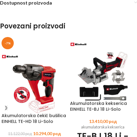
Dostupnost proizvoda
Povezani proizvodi
-7%
Akumulatorska kekserica
EINHELL TE-BJ 18 Li-Solo
Akumulatorska čekić bušilica
EINHELL TE-HD 18 Li-Solo
13.410,00
рсд
akumulatorska kekserica
TE-BJ 18 Li -
10.294,00
рсд
11.122,00
рсд