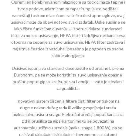
Opremljen kombinovanom mlaznicom sa točkićima za tepihe i
tvrde podove, mlaznicom za tapacirung (auto-sedišta i
nameštaj) i uskom mlaznicom za teško dostupne uglove, ovaj
usisivač može da obavi gotovo svaki zadatak. Uske šupljine se
lako čiste funkcijom duvanja. U isporuci dolaze sunđerasti
filter za mokro usisavanje, HEPA filter i izdržljiva netkana kesa
otporna na cepanje za suvo usisavanje. HEPA filter zadržava i
najsitnije čestice iz vazduha i posebno je pogodan za osobe
sklone alergijama.
Usisivač ispunjava standard klase zaštite od prašine L prema
Euronormi, pa se može koristiti za suvo usisavanje opasne
prašine poput gipsa, kreča, peska i zemlje — zato je idealan i
za gradilišta.
Inovativni sistem čišćenja filtera čisti filter pritiskom na
dugme nakon dužeg rada ili velikog zaprljanja i vraća
maksimalnu usisnu snagu. Električni uređaji poput kanala za
zid ili brusilica za gips-karton mogu se povezati na
automatsku utičnicu uređaja (maks. snaga 1.800 W), pa se
usisivač uključuje i isključuje istovremeno sa alatom i