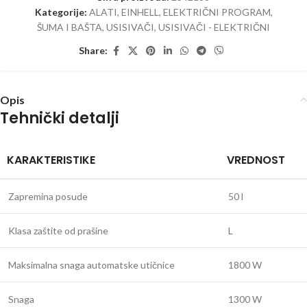
Kategorije:
ALATI
,
EINHELL
,
ELEKTRIČNI PROGRAM
,
ŠUMA I BAŠTA
,
USISIVAČI
,
USISIVAČI - ELEKTRIČNI
Share:
Opis
Tehnički detalji
KARAKTERISTIKE
VREDNOST
Zapremina posude
50 l
Klasa zaštite od prašine
L
Maksimalna snaga automatske utičnice
1800 W
Snaga
1300 W