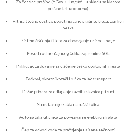
Za čestice prašine (AGW > 1 mg/m³), u skladu sa klasom
prašine L (Euronorma)
Filtrira štetne čestice poput gipsane prašine, kreča, zemlje i
peska
Sistem čišćenja filtera za obnavljanje usisne snage
Posuda od nerđajućeg čelika zapremine 50 L
Priključak za duvanje za čišćenje teško dostupnih mesta
Točkovi, okretni kotači i ručka za lak transport
Držač pribora za odlaganje raznih mlaznica pri ruci
Namotavanje kabla na ručki kolica
Automatska utičnica za povezivanje električnih alata
Čep za odvod vode za pražnjenje usisane tečnosti