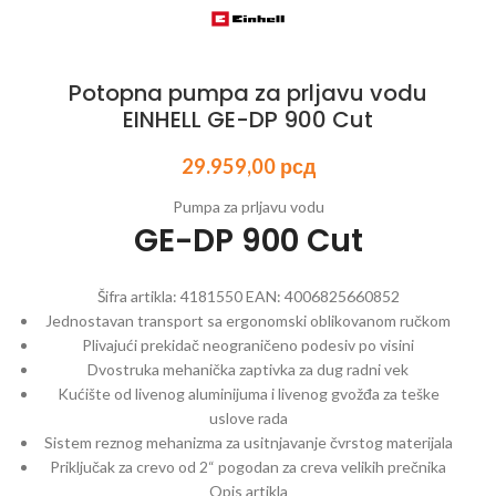
Potopna pumpa za prljavu vodu
EINHELL GE-DP 900 Cut
29.959,00
рсд
Pumpa za prljavu vodu
GE-DP 900 Cut
Šifra artikla:
4181550
EAN:
4006825660852
Jednostavan transport sa ergonomski oblikovanom ručkom
Plivajući prekidač neograničeno podesiv po visini
Dvostruka mehanička zaptivka za dug radni vek
Kućište od livenog aluminijuma i livenog gvožđa za teške
uslove rada
Sistem reznog mehanizma za usitnjavanje čvrstog materijala
Priključak za crevo od 2“ pogodan za creva velikih prečnika
Opis artikla