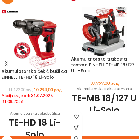
Akumulatorska trakasta
testera EINHELL TE-MB 18/127
U Li-Solo
Akumulatorska čekić bušilica
EINHELL TE-HD 18 Li-Solo
37.999,00
рсд
Akumulatorska trakasta testera
10.294,00
рсд
11.122,00
рсд
TE-MB 18/127 U
Akcija traje od: 31.07.2026 -
31.08.2026
Li-Solo
Akumulatorska čekić bušilica
TE-HD 18 Li-
Šifra
artikla:
4504215
EAN:
4006825662078
Solo
Član Power X-Change porodice