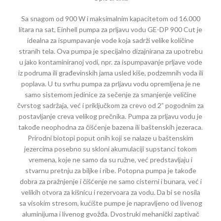
Sa snagom od 900 W i maksimalnim kapacitetom od 16.000
litara na sat, Einhell pumpa za prljavu vodu GE-DP 900 Cut je
idealna za ispumpavanje vode koja sadrži velike količine
stranih tela. Ova pumpa je specijalno dizajnirana za upotrebu
u jako kontaminiranoj vodi, npr. za ispumpavanje prljave vode
iz podruma ili građevinskih jama usled kiše, podzemnih voda ili
poplava. U tu svrhu pumpa za prljavu vodu opremljena je ne
samo sistemom jedinice za sečenje za smanjenje veličine
čvrstog sadržaja, već i priključkom za crevo od 2” pogodnim za
postavljanje creva velikog prečnika. Pumpa za prljavu vodu je
takođe neophodna za čišćenje bazena ili baštenskih jezeraca.
Prirodni biotopi poput onih koji se nalaze u baštenskim
jezercima posebno su skloni akumulaciji supstanci tokom
vremena, koje ne samo da su ružne, već predstavljaju i
stvarnu pretnju za biljke i ribe. Potopna pumpa je takođe
dobra za pražnjenje i čišćenje ne samo cisterni i bunara, već i
velikih otvora za kišnicu i rezervoara za vodu. Da bi se nosila
sa visokim stresom, kućište pumpe je napravljeno od livenog
aluminijuma i livenog gvožđa. Dvostruki mehanički zaptivač