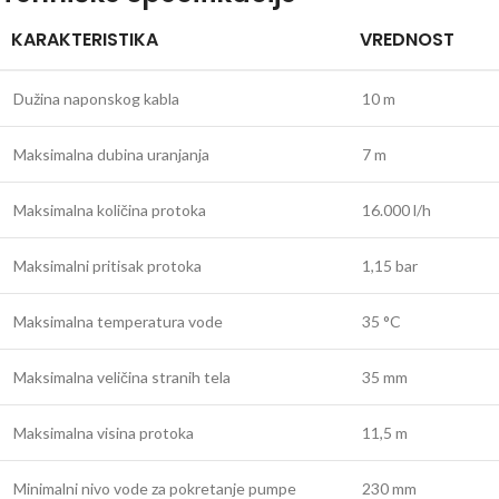
KARAKTERISTIKA
VREDNOST
Dužina naponskog kabla
10 m
Maksimalna dubina uranjanja
7 m
Maksimalna količina protoka
16.000 l/h
Maksimalni pritisak protoka
1,15 bar
Maksimalna temperatura vode
35 °C
Maksimalna veličina stranih tela
35 mm
Maksimalna visina protoka
11,5 m
Minimalni nivo vode za pokretanje pumpe
230 mm