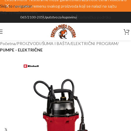
Skip to navigation
realnom vremenu svakog proizvoda koji se nalazi na sajtu
Skip to main content
Korisnička podrška
065/2100-205
Uputstvo za kupovinu
Početna
PROIZVODI
ŠUMA I BAŠTA
ELEKTRIČNI PROGRAM
PUMPE - ELEKTRIČNE