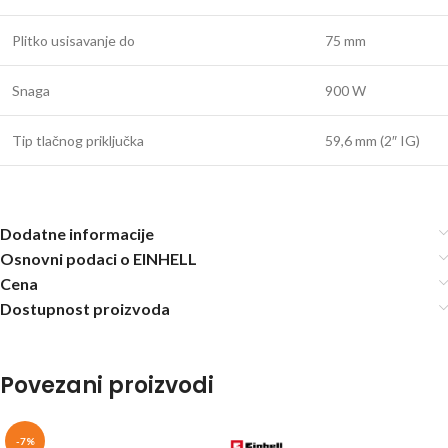
Plitko usisavanje do
75 mm
Snaga
900 W
Tip tlačnog priključka
59,6 mm (2″ IG)
Dodatne informacije
Osnovni podaci o EINHELL
Cena
Dostupnost proizvoda
Povezani proizvodi
-7%