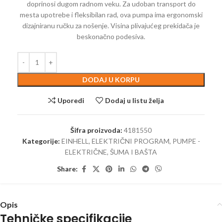
doprinosi dugom radnom veku. Za udoban transport do
mesta upotrebe i fleksibilan rad, ova pumpa ima ergonomski
dizajniranu ručku za nošenje. Visina plivajućeg prekidača je
beskonačno podesiva.
DODAJ U KORPU
Uporedi
Dodaj u listu želja
Šifra proizvoda:
4181550
Kategorije:
EINHELL
,
ELEKTRIČNI PROGRAM
,
PUMPE -
ELEKTRIČNE
,
ŠUMA I BAŠTA
Share:
Opis
Tehničke specifikacije