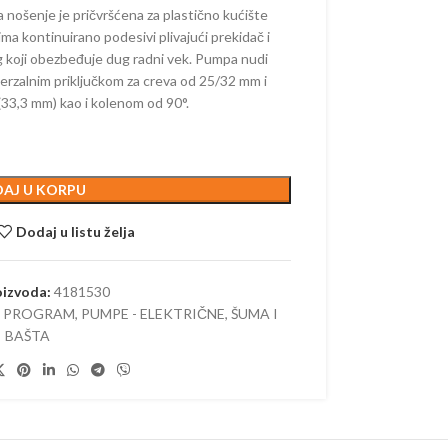
 ŽIVU OGRADU –
 nošenje je pričvršćena za plastično kućište
ORSKE
 kontinuirano podesivi plivajući prekidač i
g koji obezbeđuje dug radni vek. Pumpa nudi
AKUMULATORSKE
verzalnim priključkom za creva od 25/32 mm i
–
33,3 mm) kao i kolenom od 90°.
ORSKE
AČI –
ORSKI
AJ U KORPU
Dodaj u listu želja
AKUMULATORSKI
oizvoda:
4181530
 KOSAČICE
I PROGRAM
,
PUMPE - ELEKTRIČNE
,
ŠUMA I
BAŠTA
 AKUMULATORSKI
 AKUMULATORSKE
E KOSAČICE –
ORSKE