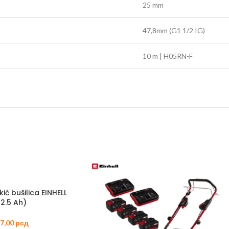
25 mm
47,8mm (G1 1/2 IG)
10 m | H05RN-F
ić bušilica EINHELL
×2.5 Ah)
47,00
рсд