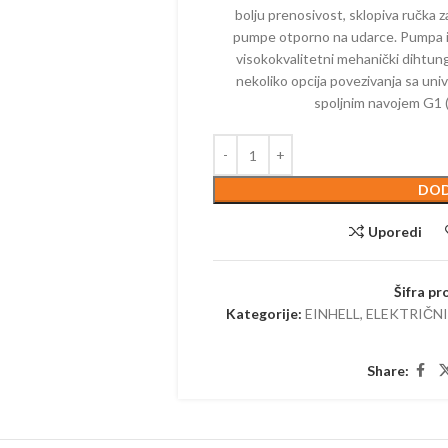
ELEKTRIČNI
MAKAZE ZA
bolju prenosivost, sklopiva ručka za
KALICE – BENZINSKE
AKUMULAT
pumpe otporno na udarce. Pumpa ima
TESTERE – ELEKTRIČNE
visokokvalitetni mehanički dihtun
ČI – BENZINSKI
PUMPE – 
TRIMERI – ELEKTRIČNI
nekoliko opcija povezivanja sa uni
PE – BENZINSKE
PRSKALICE 
spoljnim navojem G1 (
USISIVAČI – ELEKTRIČNI
AKUMULAT
ZRAČIVAČI – BENZINSKI
PROZRAČIV
IJALNE MAŠINE –
AKUMULAT
ZINSKE
DOD
PUNJAČI
TERE – BENZINSKE
Uporedi
PERAČI – 
AČI – BENZINSKI
SKUTERI
KTORSKE KOSAČICE –
Šifra pr
ZINSKE
ROBOTSKE
Kategorije:
EINHELL
,
ELEKTRIČN
ERI – BENZINSKI
TRESAČI –
Share:
TESTERE –
TRAKTORSK
AKUMULAT