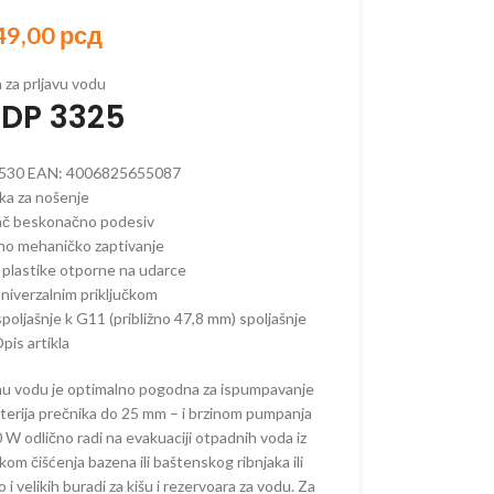
49,00
рсд
za prljavu vodu
ORSKI PROGRAM
DP 3325
AKUMULATORSKI
530
EAN:
4006825655087
ka za nošenje
 AKUMULATORSKI
dač beskonačno podesiv
AKUMULATORSKI
no mehaničko zaptivanje
plastike otporne na udarce
–
niverzalnim priključkom
ORSKE
poljašnje k G11 (približno 47,8 mm) spoljašnje
–
pis artikla
ORSKE
u vodu je optimalno pogodna za ispumpavanje
RI –
ORSKI
aterija prečnika do 25 mm – i brzinom pumpanja
 W odlično radi na evakuaciji otpadnih voda iz
 OREZIVANJE
kom čišćenja bazena ili baštenskog ribnjaka ili
KUMULATORSKE
 i velikih buradi za kišu i rezervoara za vodu. Za