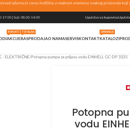
vati ažurnost cena i količina u realnom vremenu svakog proizvoda koji se
0-17:00 | Sub: 08:00-14:00
Uputstvo za kupovinu
Uputstv
POPUSTI
TOTALNA
OPŠIRNIJE
ODI
AKCIJE
RASPRODAJA
O NAMA
SERVIS
KONTAKT
KATALOZI
PRO
 - ELEKTRIČNE
Potopna pumpa za prljavu vodu EINHELL GC-DP 3325
Potopna pu
vodu EINHE