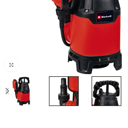
BEN
AGR
BUŠA
ČIST
DROB
Kliknite za uvećanje
DUVA
KOS
KUL
KULT
MOT
MAK
BEN