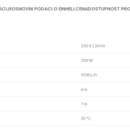
TRIMERI –
ACIJE
OSNOVNI PODACI O EINHELL
CENA
DOSTUPNOST PR
USISIVAČI 
AKUMULAT
230 V | 50 Hz
330 W
9500 L/h
6 m
7 m
35 °C