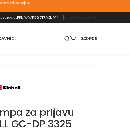
 nalazi na sajtu
Korisnička podrška
o za p
ovrat
PRIJAVA / REGISTRACIJA
0,00
РСД
DAVNICE
mpa za prljavu
LL GC-DP 3325