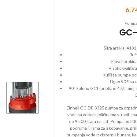
6.7
Pumpa 
ZINSKI PROGRAM
ELEKTRIČNI PROGRAM
AKUMULAT
GC-
EGATI – BENZINSKI
CEPAČI
BATERIJE
ČI – BENZINSKI
ČISTAČI – ELEKTRIČNI
BUŠAČI – 
Šifra artikla:
4181
Ruč
AČI – BENZINSKI
DROBILICE – ELEKTRIČNE
ČISTAČI –
Plovni preki
ILICE – BENZINSKE
DUVAČI – ELEKTRIČNI
DUVAČI – 
Visokokvalitet
Kušište pumpe od 
ČI – BENZINSKI
KOSAČICE – ELEKTRIČNE
DROBILICE 
Ugao 90 ° sa u
AKUMULAT
AČICE – BENZINSKE
KULTIVATORI – ELEKTRIČNI
90° koleno G11 (približno 47,8 mm) s
KOSAČICE 
O
TIVATORI – BENZIN
MAKAZE ZA ŽIVU OGRADU –
AKUMULAT
ELEKTRIČNE
Einhell GC-DP 3325 pumpa za otpadn
IVATORI – DIZEL
KULTIVATO
PERAČI – ELEKTRIČNI
AKUMULAT
vode sa velikim količinama stranih m
ORI
do 9.500 litara na sat. Pumpa od 330
PUMPE – ELEKTRIČNE
MAKAZE ZA
podruma ili jama za iskopavanje, prili
AZE ZA ŽIVU OGRADU –
VOĆA – A
ZIN
PROZRAČIVAČI –
pumpanja vode iz cisterni i bunara, kao