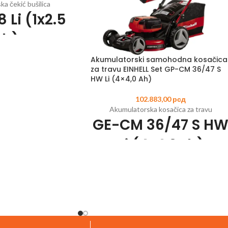
a čekić bušilica
 Li (1x2.5
Ah)
Akumulatorski samohodna kosačica
8
EAN:
4006825661712
za travu EINHELL Set GP-CM 36/47 S
-Change porodice
HW Li (4×4,0 Ah)
e, bušenje, čekić bušenje
betonu
102.883,00
рсд
 čekića za lako bušenje
Akumulatorska kosačica za travu
betonu
GE-CM 36/47 S H
alni zupčanik za veliki
i momenat
Li (4x4,0Ah)
s postavljanje bitova sa
utomatskog ulaza
Šifra artikla:
3413200
EAN:
400682563950
tronska kontrola brzine
Uključujući 4k Pover Ks-Change bateriju
jive poslove
(4,0 Ah; dve za rad)
at sa mekom površinom
Indikator napunjenosti baterije sa 3 LED-a
držanje
Baterije se mogu koristiti za druge Power X
o za osvetljavanje radne
Change proizvode
vršine