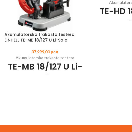
Akumulatorsk
TE-HD 18
Akumulatorska trakasta testera
Šifra artikla:
451421
EINHELL TE-MB 18/127 U Li-Solo
Član Power X
3 funkcije: šrafljenj
37.999,00
рсд
u 
Akumulatorska trakasta testera
Opcija pneumatskog
TE-MB 18/127 U Li-
u 
Snažan motor i met
Solo
obrtn
Univerzalno SDS-plu
Šifra artikla:
4504215
EAN:
4006825662078
funkcijom a
Član Power X-Change porodice
Veoma precizna elek
Sečenje metala bez varnica za maksimalnu
za osetl
sigurnost
Ergonomski rukohv
Ugao za kosi rez se može podesiti od 0 do
za 
47°
Uključuje LED svetl
Velika visina/širina rezanja od 115 mm x 127
po