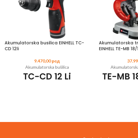
Akumulatorska busilica EINHELL TC-
Akumulatorska tr
CD 12li
EINHELL TE-MB 18/
9.470,00
рсд
37.9
Akumulatorska bušilica
Akumulatorska
TC-CD 12 Li
TE-MB 18
S
Šifra artikla:
4513206
EAN:
4006825599060
Litijum-jonska baterija sa baterijskim
Šifra artikla:
450421
sistemom upravljanja
Član Power X
Uklonjiva stezna glava za skraćivanje alata i
Sečenje metala bez
smanjenje težine
si
2-brzinski prenosnik za snažno uvrtanje
Ugao za kosi rez s
vijaka i brzo bušenje
Robusni metalni prenosnici