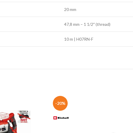
20 mm
47,8 mm – 1 1/2″ (thread)
10 m | H07RN-F
-20%