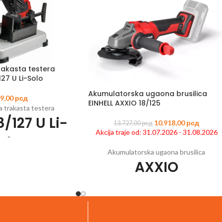
akasta testera
127 U Li-Solo
Akumulatorska ugaona brusilica
99,00
рсд
EINHELL AXXIO 18/125
 trakasta testera
/127 U Li-
10.918,00
рсд
13.727,00
рсд
Akcija traje od: 31.07.2026 - 31.08.2026
olo
Akumulatorska ugaona brusilica
AXXIO
5
EAN:
4006825662078
-Change porodice
 varnica za maksimalnu
Šifra artikla:
4431140
EAN:
400682563055
gurnost
Član Power X-Change porodice
e može podesiti od 0 do
Motor bez četkica - više snage i dugotrajnij
47°
rad