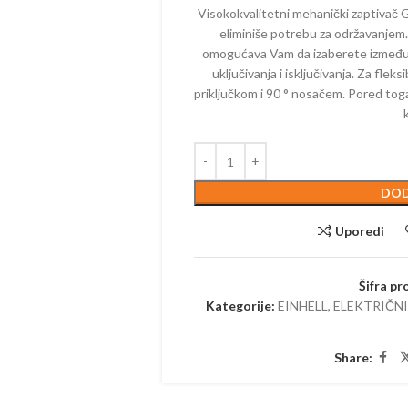
ELEKTRIČNI
MAKAZE ZA
Visokokvalitetni mehanički zaptivač G
KALICE – BENZINSKE
AKUMULAT
eliminiše potrebu za održavanjem
TESTERE – ELEKTRIČNE
omogućava Vam da izaberete između
ČI – BENZINSKI
PUMPE – 
TRIMERI – ELEKTRIČNI
uključivanja i isključivanja. Za fle
PE – BENZINSKE
PRSKALICE 
priključkom i 90 ° nosačem. Pored toga,
USISIVAČI – ELEKTRIČNI
AKUMULAT
ZRAČIVAČI – BENZINSKI
PROZRAČIV
IJALNE MAŠINE –
AKUMULAT
ZINSKE
PUNJAČI
DOD
TERE – BENZINSKE
PERAČI – 
AČI – BENZINSKI
Uporedi
SKUTERI
KTORSKE KOSAČICE –
ZINSKE
ROBOTSKE
Šifra pr
ERI – BENZINSKI
Kategorije:
EINHELL
,
ELEKTRIČN
TRESAČI –
TESTERE –
Share:
TRAKTORSK
AKUMULAT