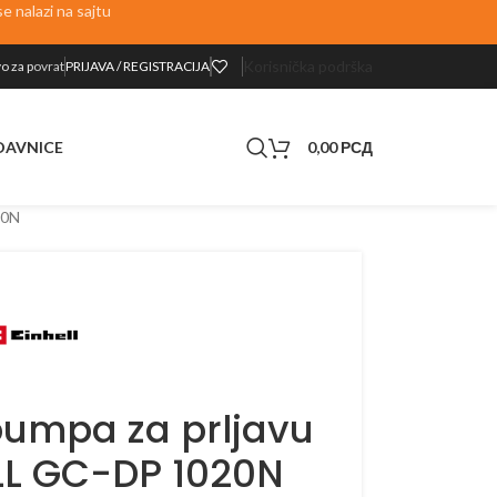
 nalazi na sajtu
Korisnička podrška
o za p
ovrat
PRIJAVA / REGISTRACIJA
0,00
РСД
DAVNICE
20N
umpa za prljavu
LL GC-DP 1020N