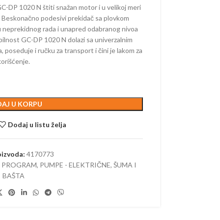
 ŽIVU OGRADU –
C-DP 1020 N štiti snažan motor i u velikoj meri
ORSKE
. Beskonačno podesivi prekidač sa plovkom
 neprekidnog rada i unapred odabranog nivoa
AKUMULATORSKE
ksibilnost GC-DP 1020 N dolazi sa univerzalnim
–
 poseduje i ručku za transport i čini je lakom za
ORSKE
korišćenje.
AČI –
ORSKI
AJ U KORPU
AKUMULATORSKI
Dodaj u listu želja
 KOSAČICE
oizvoda:
4170773
I PROGRAM
,
PUMPE - ELEKTRIČNE
,
ŠUMA I
 AKUMULATORSKI
BAŠTA
 AKUMULATORSKE
E KOSAČICE –
ORSKE