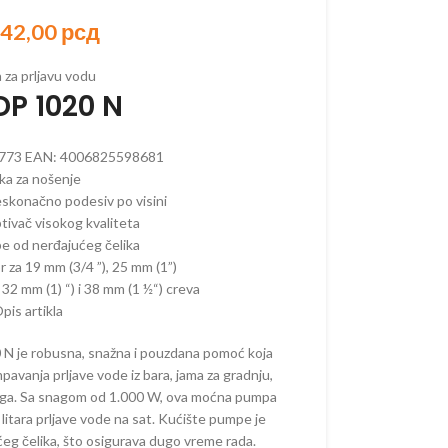
042,00
рсд
za prljavu vodu
ORSKI PROGRAM
P 1020 N
AKUMULATORSKI
773
EAN:
4006825598681
ka za nošenje
 AKUMULATORSKI
eskonačno podesiv po visini
AKUMULATORSKI
tivač visokog kvaliteta
e od nerđajućeg čelika
–
r za 19 mm (3/4 ”), 25 mm (1”)
ORSKE
 32 mm (1) “) i 38 mm (1 ½“) creva
–
pis artikla
ORSKE
N je robusna, snažna i pouzdana pomoć koja
RI –
ORSKI
pavanja prljave vode iz bara, jama za gradnju,
oga. Sa snagom od 1.000 W, ova moćna pumpa
 OREZIVANJE
litara prljave vode na sat. Kućište pumpe je
KUMULATORSKE
́eg čelika, što osigurava dugo vreme rada.