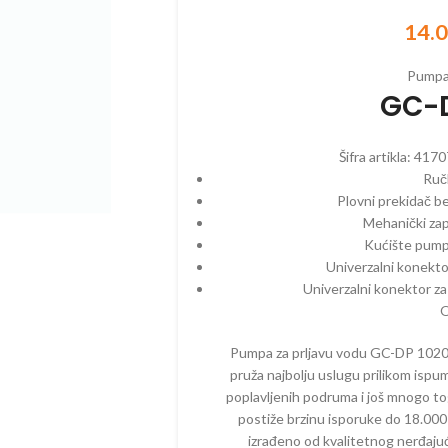
14.
Pumpa 
ZINSKI PROGRAM
ELEKTRIČNI PROGRAM
AKUMULAT
GC-D
EGATI – BENZINSKI
CEPAČI
BATERIJE
ČI – BENZINSKI
ČISTAČI – ELEKTRIČNI
BUŠAČI – 
Šifra artikla:
4170
Ruč
AČI – BENZINSKI
DROBILICE – ELEKTRIČNE
ČISTAČI –
Plovni prekidač b
ILICE – BENZINSKE
DUVAČI – ELEKTRIČNI
DUVAČI – 
Mehanički zap
Kućište pump
ČI – BENZINSKI
KOSAČICE – ELEKTRIČNE
DROBILICE 
Univerzalni konekto
AKUMULAT
AČICE – BENZINSKE
KULTIVATORI – ELEKTRIČNI
Univerzalni konektor za
KOSAČICE 
O
TIVATORI – BENZIN
MAKAZE ZA ŽIVU OGRADU –
AKUMULAT
ELEKTRIČNE
Pumpa za prljavu vodu GC-DP 1020 
IVATORI – DIZEL
KULTIVATO
PERAČI – ELEKTRIČNI
AKUMULAT
pruža najbolju uslugu prilikom ispum
ORI
poplavljenih podruma i još mnogo t
PUMPE – ELEKTRIČNE
MAKAZE ZA
postiže brzinu isporuke do 18.000 
AZE ZA ŽIVU OGRADU –
VOĆA – A
ZIN
PROZRAČIVAČI –
izrađeno od kvalitetnog nerđajuc