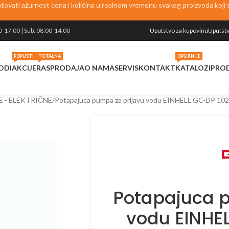
vati ažurnost cena i količina u realnom vremenu svakog proizvoda koji se
0-17:00 | Sub: 08:00-14:00
Uputstvo za kupovinu
Uputstv
POPUSTI
TOTALNA
OPŠIRNIJE
ODI
AKCIJE
RASPRODAJA
O NAMA
SERVIS
KONTAKT
KATALOZI
PRO
 - ELEKTRIČNE
Potapajuca pumpa za prljavu vodu EINHELL GC-DP 10
Potapajuca p
vodu EINHE