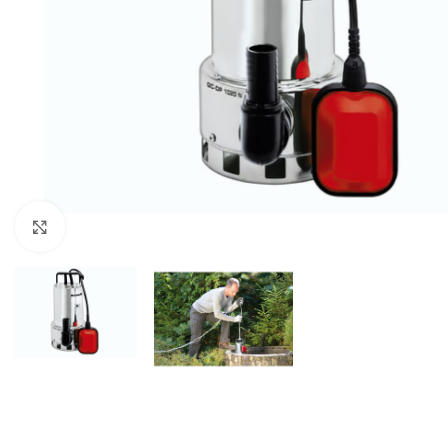
BEN
AGR
BUŠA
ČIST
DROB
Kliknite za uvećanje
DUVA
KOS
KUL
KULT
MOT
MAK
BEN