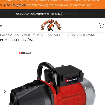
Skip to navigation
realnom vremenu svakog proizvoda koji se nalazi na sajtu
Skip to main content
Korisnička podrška
065/2100-205
Uputstvo za kupovinu
Početna
PROIZVODI
ŠUMA I BAŠTA
ELEKTRIČNI PROGRAM
PUMPE - ELEKTRIČNE