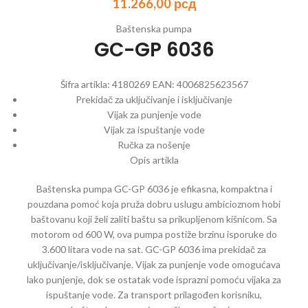
11.266,00
рсд
Baštenska pumpa
GC-GP 6036
Šifra artikla:
4180269
EAN:
4006825623567
Prekidač za uključivanje i isključivanje
Vijak za punjenje vode
Vijak za ispuštanje vode
Ručka za nošenje
Opis artikla
Baštenska pumpa GC-GP 6036 je efikasna, kompaktna i
pouzdana pomoć koja pruža dobru uslugu ambicioznom hobi
baštovanu koji želi zaliti baštu sa prikupljenom kišnicom. Sa
motorom od 600 W, ova pumpa postiže brzinu isporuke do
3.600 litara vode na sat. GC-GP 6036 ima prekidač za
uključivanje/isključivanje. Vijak za punjenje vode omogućava
lako punjenje, dok se ostatak vode isprazni pomoću vijaka za
ispuštanje vode. Za transport prilagođen korisniku,