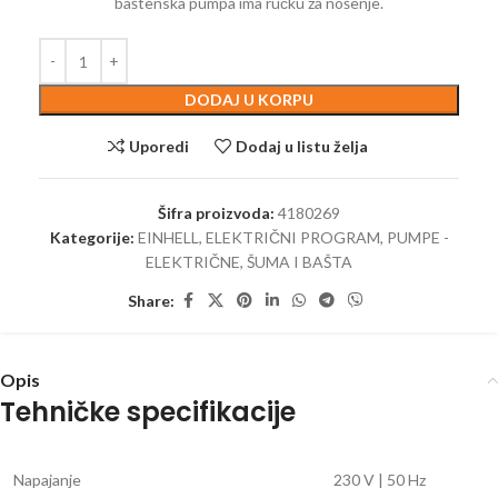
baštenska pumpa ima ručku za nošenje.
DODAJ U KORPU
Uporedi
Dodaj u listu želja
Šifra proizvoda:
4180269
Kategorije:
EINHELL
,
ELEKTRIČNI PROGRAM
,
PUMPE -
ELEKTRIČNE
,
ŠUMA I BAŠTA
Share:
Opis
Tehničke specifikacije
Napajanje
230 V | 50 Hz