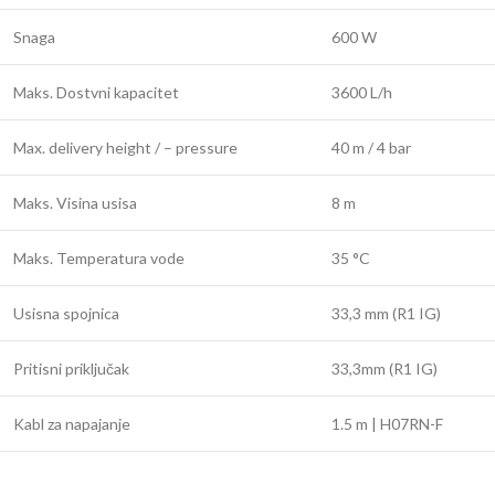
Snaga
600 W
Maks. Dostvni kapacitet
3600 L/h
Max. delivery height / – pressure
40 m / 4 bar
Maks. Visina usisa
8 m
Maks. Temperatura vode
35 °C
Usisna spojnica
33,3 mm (R1 IG)
Pritisni priključak
33,3mm (R1 IG)
Kabl za napajanje
1.5 m | H07RN-F