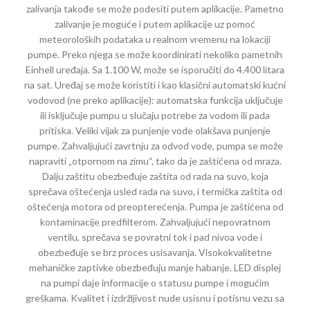
zalivanja takođe se može podesiti putem aplikacije. Pametno
zalivanje je moguće i putem aplikacije uz pomoć
meteoroloških podataka u realnom vremenu na lokaciji
pumpe. Preko njega se može koordinirati nekoliko pametnih
Einhell uređaja. Sa 1.100 W, može se isporučiti do 4.400 litara
na sat. Uređaj se može koristiti i kao klasični automatski kućni
vodovod (ne preko aplikacije): automatska funkcija uključuje
ili isključuje pumpu u slučaju potrebe za vodom ili pada
pritiska. Veliki vijak za punjenje vode olakšava punjenje
pumpe. Zahvaljujući zavrtnju za odvod vode, pumpa se može
napraviti „otpornom na zimu“, tako da je zaštićena od mraza.
Dalju zaštitu obezbeđuje zaštita od rada na suvo, koja
sprečava oštećenja usled rada na suvo, i termička zaštita od
oštećenja motora od preopterećenja. Pumpa je zaštićena od
kontaminacije predfilterom. Zahvaljujući nepovratnom
ventilu, sprečava se povratni tok i pad nivoa vode i
obezbeđuje se brz proces usisavanja. Visokokvalitetne
mehaničke zaptivke obezbeđuju manje habanje. LED displej
na pumpi daje informacije o statusu pumpe i mogućim
greškama. Kvalitet i izdržljivost nude usisnu i potisnu vezu sa