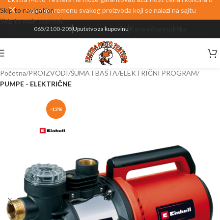
Skip to navigation
realnom vremenu svakog proizvoda koji se nalazi na sajtu
Skip to main content
Korisnička podrška
065/2100-205
Uputstvo za kupovinu
Početna
PROIZVODI
ŠUMA I BAŠTA
ELEKTRIČNI PROGRAM
PUMPE - ELEKTRIČNE
-13%