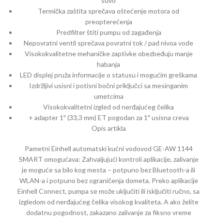
suvo
Termička zaštita sprečava oštećenje motora od
preopterećenja
Predfilter štiti pumpu od zagađenja
Nepovratni ventil sprečava povratni tok / pad nivoa vode
Visokokvalitetne mehaničke zaptivke obezbeđuju manje
habanja
LED displej pruža informacije o statusu i mogućim greškama
Izdržljivi usisni i potisni bočni priključci sa mesinganim
umetcima
Visokokvalitetni izgled od nerđajućeg čelika
+ adapter 1″ (33,3 mm) ET pogodan za 1″ usisna creva
Opis artikla
Pametni Einhell automatski kućni vodovod GE-AW 1144
SMART omogućava: Zahvaljujući kontroli aplikacije, zalivanje
je moguće sa bilo kog mesta – potpuno bez Bluetooth-a ili
WLAN-a i potpuno bez ograničenja dometa. Preko aplikacije
Einhell Connect, pumpa se može uključiti ili isključiti ručno, sa
izgledom od nerđajućeg čelika visokog kvaliteta. A ako želite
dodatnu pogodnost, zakazano zalivanje za fiksno vreme