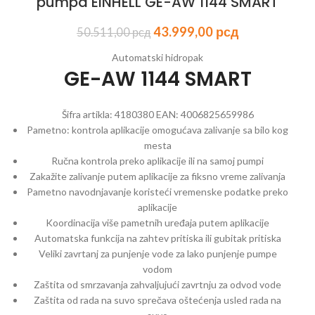
pumpa EINHELL GE-AW 1144 SMART
43.999,00
рсд
50.511,00
рсд
Automatski hidropak
GE-AW 1144 SMART
Šifra artikla:
4180380
EAN:
4006825659986
Pametno: kontrola aplikacije omogućava zalivanje sa bilo kog
mesta
Ručna kontrola preko aplikacije ili na samoj pumpi
Zakažite zalivanje putem aplikacije za fiksno vreme zalivanja
Pametno navodnjavanje koristeći vremenske podatke preko
aplikacije
Koordinacija više pametnih uređaja putem aplikacije
Automatska funkcija na zahtev pritiska ili gubitak pritiska
Veliki zavrtanj za punjenje vode za lako punjenje pumpe
vodom
Zaštita od smrzavanja zahvaljujući zavrtnju za odvod vode
Zaštita od rada na suvo sprečava oštećenja usled rada na