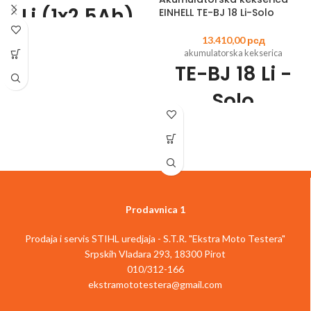
Li (1x2,5Ah)
EINHELL TE-BJ 18 Li-Solo
13.410,00
рсд
Šifra
akumulatorska kekserica
artikla:
4513948
EAN:
4006825652147
TE-BJ 18 Li -
Član Power X-Change porodice
Zupčanik sa 2 brzine za snažno bušenje
Solo
i šrafljenje
Elektronska kontrola brzine za rad koji
odgovara materijalu i primeni
Šifra
Uvek spremna za rad zahvaljujući
artikla:
4350630
EAN:
4006825660302
litijum-jonskoj tehnologiji bez
Član Power X-Change porodice
samopražnjenja
Akumulatorsko sečenje – fleksibilna,
LED osvetljenje za optimalan rad na
nezavisna i spremna za upotrebu
tamnim mestima
Neograničeno podesiv ugao do 90°
Prodavnica 1
Izuzetno laka za rad zahvaljujući
Neograničeno podešavanje visine
ergonomskom dizajnu i mekanoj
Brzo podešavanje dubine sečenja u 6
površini za držanje
Prodaja i servis STIHL uredjaja - S.T.R. "Ekstra Moto Testera"
koraka
Dolazi sa jednom 2,5 Ah baterijom i
Srpskih Vladara 293, 18300 Pirot
Pogodna za standardne veličine
brzim punjačem
keksića do tipa 20
010/312-166
Dolazi u praktičnom koferu
Čvrst aluminijumski dizajn omogućava
ekstramototestera@gmail.com
Opis artikla
Einhell TE-CD 18/40-1 Li
precizno usecanje
(1x2.5Ah) akumulatorska bušilica je
Blokiranje osovine za laku zamenu