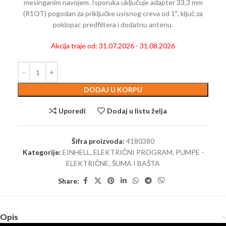
mesinganim navojem. Isporuka uključuje adapter 33,3 mm
(R1OT) pogodan za priključke usisnog creva od 1″, ključ za
poklopac predfiltera i dodatnu antenu.
Akcija traje od: 31.07.2026 - 31.08.2026
DODAJ U KORPU
Uporedi
Dodaj u listu želja
Šifra proizvoda:
4180380
Kategorije:
EINHELL
,
ELEKTRIČNI PROGRAM
,
PUMPE -
ELEKTRIČNE
,
ŠUMA I BAŠTA
Share:
Opis