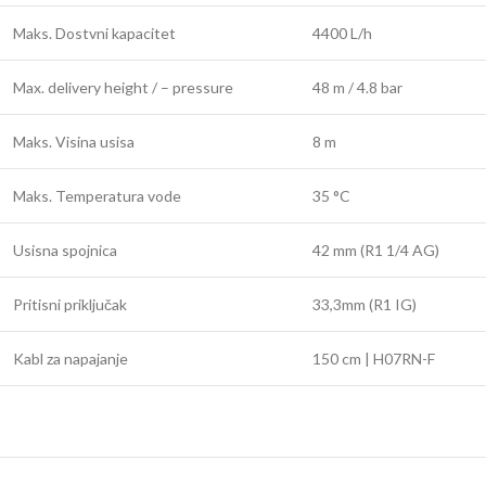
Maks. Dostvni kapacitet
4400 L/h
Max. delivery height / – pressure
48 m / 4.8 bar
Maks. Visina usisa
8 m
Maks. Temperatura vode
35 °C
Usisna spojnica
42 mm (R1 1/4 AG)
Pritisni priključak
33,3mm (R1 IG)
Kabl za napajanje
150 cm | H07RN-F