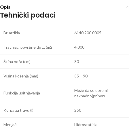
Opis
Tehnički podaci
Br. artikla
6140 200 0005
Travnjaci površine do … (m2
4.000
Širina noža (cm)
80
Visina košenja (mm)
35 – 90
Može da se opremi
Funkcija usitnjavanja
naknadno(pribor)
Korpa za travu (l)
250
Menjač
Hidrostaticki