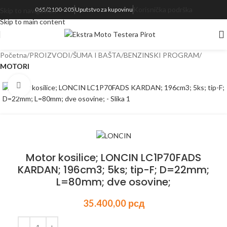
Korisnička podrška
065/2100-205
Uputstvo za kupovinu
Skip to navigation
realnom vremenu svakog proizvoda koji se nalazi na sajtu
Skip to main content
Početna
PROIZVODI
ŠUMA I BAŠTA
BENZINSKI PROGRAM
MOTORI
Kliknite za uvećanje
Motor kosilice; LONCIN LC1P70FADS
KARDAN; 196cm3; 5ks; tip-F; D=22mm;
L=80mm; dve osovine;
35.400,00
рсд