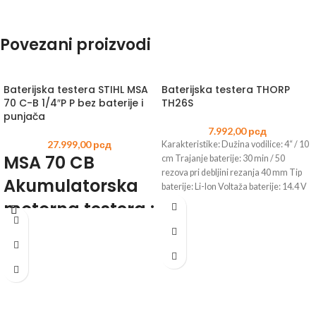
Povezani proizvodi
Baterijska testera STIHL MSA
Baterijska testera THORP
70 C-B 1/4″P P bez baterije i
TH26S
punjača
7.992,00
рсд
27.999,00
рсд
Karakteristike: Dužina vodilice: 4“ / 10
MSA 70 CB
cm Trajanje baterije: 30 min / 50
rezova pri debljini rezanja 40 mm Tip
Akumulatorska
baterije: Li-lon Voltaža baterije: 14.4 V
Snaga baterije: 1.5 Ah Broj ćelija
motorna testera :
baterije: 4 komada Indikator
snažna,
napunjenosti baterije Vreme punjenja
baterije: 90 min Maksimalni prečnik
svestrana i
rezanja: 100 mm Brzina sečenja: 8 m/s
dobro
izbalansirana