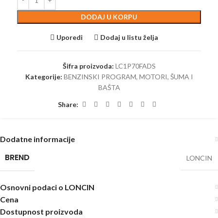
DODAJ U KORPU
Uporedi
Dodaj u listu želja
Šifra proizvoda:
LC1P70FADS
Kategorije:
BENZINSKI PROGRAM
,
MOTORI
,
ŠUMA I
BAŠTA
Share:
Dodatne informacije
BREND
LONCIN
Osnovni podaci o LONCIN
Cena
Dostupnost proizvoda