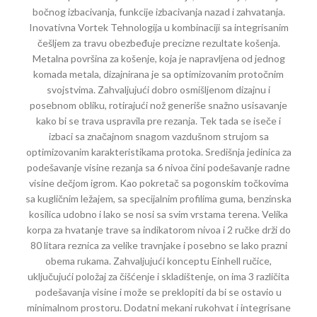
bočnog izbacivanja, funkcije izbacivanja nazad i zahvatanja.
Inovativna Vortek Tehnologija u kombinaciji sa integrisanim
češljem za travu obezbeđuje precizne rezultate košenja.
Metalna površina za košenje, koja je napravljena od jednog
komada metala, dizajnirana je sa optimizovanim protočnim
svojstvima. Zahvaljujući dobro osmišljenom dizajnu i
posebnom obliku, rotirajući nož generiše snažno usisavanje
kako bi se trava uspravila pre rezanja. Tek tada se iseče i
izbaci sa značajnom snagom vazdušnom strujom sa
optimizovanim karakteristikama protoka. Središnja jedinica za
podešavanje visine rezanja sa 6 nivoa čini podešavanje radne
visine dečjom igrom. Kao pokretač sa pogonskim točkovima
sa kugličnim ležajem, sa specijalnim profilima guma, benzinska
kosilica udobno i lako se nosi sa svim vrstama terena. Velika
korpa za hvatanje trave sa indikatorom nivoa i 2 ručke drži do
80 litara reznica za velike travnjake i posebno se lako prazni
obema rukama. Zahvaljujući konceptu Einhell ručice,
uključujući položaj za čišćenje i skladištenje, on ima 3 različita
podešavanja visine i može se preklopiti da bi se ostavio u
minimalnom prostoru. Dodatni mekani rukohvat i integrisane