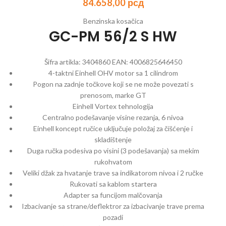
84.658,00
рсд
Benzinska kosačica
GC-PM 56/2 S HW
Šifra artikla:
3404860
EAN:
4006825646450
4-taktni Einhell OHV motor sa 1 cilindrom
Pogon na zadnje točkove koji se ne može povezati s
prenosom, marke GT
Einhell Vortex tehnologija
Centralno podešavanje visine rezanja, 6 nivoa
Einhell koncept ručice uključuje položaj za čišćenje i
skladištenje
Duga ručka podesiva po visini (3 podešavanja) sa mekim
rukohvatom
Veliki džak za hvatanje trave sa indikatorom nivoa i 2 ručke
Rukovati sa kablom startera
Adapter sa funcijom malčovanja
Izbacivanje sa strane/deflektror za izbacivanje trave prema
pozadi