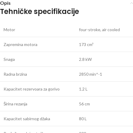
Opis
Tehničke specifikacije
Motor
four-stroke, air cooled
Zapremina motora
173 cm³
Snaga
2.8 kW
Radna brzina
2850 min^-1
Kapacitet rezervoara za gorivo
1.2 L
Širina rezanja
56 cm
Kapacitet sabirnog džaka
80 L