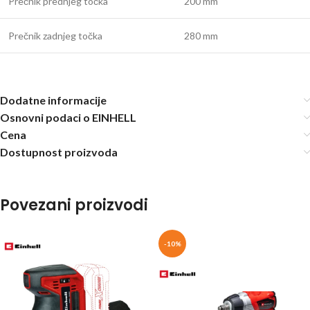
Prečnik prednjeg točka
200 mm
Prečnik zadnjeg točka
280 mm
Dodatne informacije
Osnovni podaci o EINHELL
Cena
Dostupnost proizvoda
Povezani proizvodi
-10%