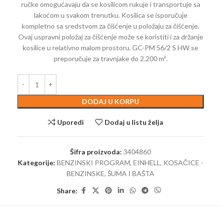
ručke omogućavaju da se kosilicom rukuje i transportuje sa
lakoćom u svakom trenutku. Kosilica se isporučuje
kompletno sa sredstvom za čišćenje u položaju za čišćenje.
Ovaj uspravni položaj za čišćenje može se koristiti i za držanje
kosilice u relativno malom prostoru. GC-PM 56/2 S HW se
preporučuje za travnjake do 2.200 m².
DODAJ U KORPU
Uporedi
Dodaj u listu želja
Šifra proizvoda:
3404860
Kategorije:
BENZINSKI PROGRAM
,
EINHELL
,
KOSAČICE -
BENZINSKE
,
ŠUMA I BAŠTA
Share: