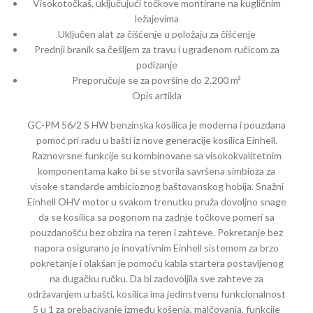
Visokotočkaš, uključujući točkove montirane na kugličnim
ležajevima
Uključen alat za čišćenje u položaju za čišćenje
Prednji branik sa češljem za travu i ugrađenom ručicom za
podizanje
Preporučuje se za površine do 2.200 m²
Opis artikla
GC-PM 56/2 S HW benzinska kosilica je moderna i pouzdana
pomoć pri radu u bašti iz nove generacije kosilica Einhell.
Raznovrsne funkcije su kombinovane sa visokokvalitetnim
komponentama kako bi se stvorila savršena simbioza za
visoke standarde ambicioznog baštovanskog hobija. Snažni
Einhell OHV motor u svakom trenutku pruža dovoljno snage
da se kosilica sa pogonom na zadnje točkove pomeri sa
pouzdanošću bez obzira na teren i zahteve. Pokretanje bez
napora osigurano je inovativnim Einhell sistemom za brzo
pokretanje i olakšan je pomoću kabla startera postavljenog
na dugačku ručku. Da bi zadovoljila sve zahteve za
održavanjem u bašti, kosilica ima jedinstvenu funkcionalnost
5 u 1 za prebacivanje između košenja, malčovanja, funkcije