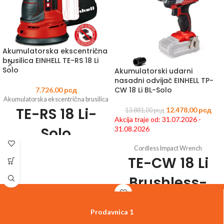
Akumulatorska ekscentrična
brusilica EINHELL TE-RS 18 Li
Solo
Akumulatorski udarni
nasadni odvijač EINHELL TP-
CW 18 Li BL-Solo
7.726,00
рсд
Akumulatorska ekscentrična brusilica
TE-RS 18 Li-
12.478,00
рсд
13.881,00
рсд
Akcija traje od: 31.07.2026 -
Solo
31.08.2026
Cordless Impact Wrench
Šifra
TE-CW 18 Li
artikla:
4462010
EAN:
4006825618341
Član Power X-Change porodice
Brushless-
Elektronska promena brzine u
zavisnosti od materijala i težinu posla
Solo
Najfinija završna obrada i visoka
Prodavnica 1
učinkovitost brušenja zahvaljujući
Šifra
ekscentričnom konceptu