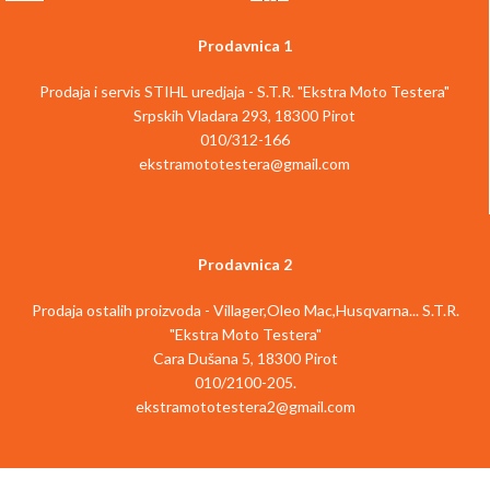
235 u kompletu
239 C u kompletu
sa AK 20
Prodavnica 1
sa AK 20
baterijom i AL 101
baterijom i AL 101
Prodaja i servis STIHL uredjaja - S.T.R. "Ekstra Moto Testera"
standardnim
Srpskih Vladara 293, 18300 Pirot
standardnim
punjačem: Za
010/312-166
punjačem: za
ekstramototestera@gmail.com
efikasno i
efikasno i
jednostavno
pogodno
košenje manjih
Prodavnica 2
čišćenje sa
travnjaka
udobnom
Prodaja ostalih proizvoda - Villager,Oleo Mac,Husqvarna... S.T.R.
Ako želite odmah da počnete da kosite
"Ekstra Moto Testera"
drškom
travnjak
u vašoj
bašti, ali još uvek
Cara Dušana 5, 18300 Pirot
nemate bateriju iz
STIHL AK sistema
,
010/2100-205.
Da biste brzo obavili košenje, možete
vredi kupiti STIHL RMA 235 bežičnu
ekstramototestera2@gmail.com
da kupite STIHL RMA 239 C bežičnu
kosačicu travnjaka u kompletu
kosačicu travnjaka u kompletu
sa
STIHL AK 20 baterijom
i
STIHL AL
sa
STIHL AK 20
baterijom iz
AK
101 standardnim punjačem
. Zatim
sistema
i
STIHL AL 101 standardnim
ćete biti opremljeni i možete odmah da