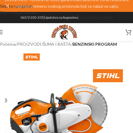
Skip to navigation
realnom vremenu svakog proizvoda koji se nalazi na sajtu
Skip to main content
Korisnička podrška
065/2100-205
Uputstvo za kupovinu
Početna
PROIZVODI
ŠUMA I BAŠTA
BENZINSKI PROGRAM