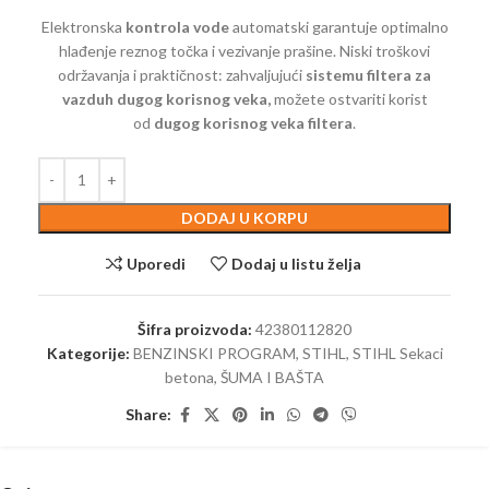
Elektronska
kontrola vode
automatski garantuje optimalno
hlađenje reznog točka i vezivanje prašine. Niski troškovi
održavanja i praktičnost: zahvaljujući
sistemu filtera za
vazduh dugog korisnog veka,
možete ostvariti korist
od
dugog korisnog veka filtera
.
DODAJ U KORPU
Uporedi
Dodaj u listu želja
Šifra proizvoda:
42380112820
Kategorije:
BENZINSKI PROGRAM
,
STIHL
,
STIHL Sekaci
betona
,
ŠUMA I BAŠTA
Share: