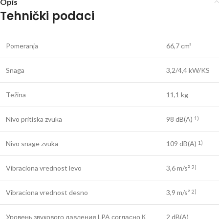
Opis
Tehnički podaci
Pomeranja
66,7 cm³
Snaga
3,2/4,4 kW/KS
Težina
11,1 kg
Nivo pritiska zvuka
98 dB(A)
1)
Nivo snage zvuka
109 dB(A)
1)
Vibraciona vrednost levo
3,6 m/s²
2)
Vibraciona vrednost desno
3,9 m/s²
2)
Уровень звукового давления LPA согласно К
2 dB(A)