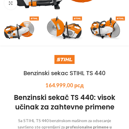
Kliknite za uvećanje
Benzinski sekac STIHL TS 440
164.999,00
рсд
Benzinski sekač TS 440: visok
učinak za zahtevne primene
Sa STIHL TS 440 benzinskom mašinom za odsecanje
savršeno ste opremljeni za
profesionalne primene u