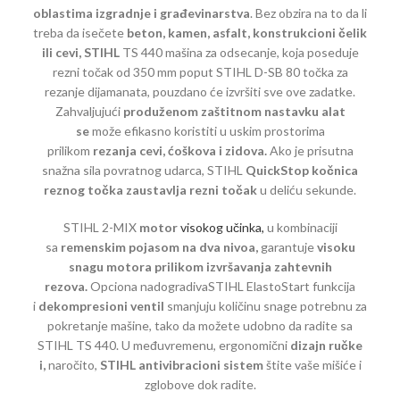
oblastima izgradnje i građevinarstva
. Bez obzira na to da li
treba da isečete
beton, kamen, asfalt, konstrukcioni čelik
ili cevi, STIHL
TS 440 mašina za odsecanje, koja poseduje
rezni točak od 350 mm poput STIHL D-SB 80 točka za
rezanje dijamanata, pouzdano će izvršiti sve ove zadatke.
Zahvaljujući
produženom zaštitnom nastavku alat
se
može efikasno koristiti u uskim prostorima
prilikom
rezanja cevi, ćoškova i zidova.
Ako je prisutna
snažna sila povratnog udarca, STIHL
QuickStop kočnica
reznog točka zaustavlja rezni točak
u deliću sekunde.
STIHL 2-MIX
motor
visokog učinka,
u kombinaciji
sa
remenskim pojasom na dva nivoa,
garantuje
visoku
snagu motora prilikom izvršavanja zahtevnih
rezova.
Opciona nadogradivaSTIHL ElastoStart funkcija
i
dekompresioni ventil
smanjuju količinu snage potrebnu za
pokretanje mašine, tako da možete udobno da radite sa
STIHL TS 440. U međuvremenu, ergonomični
dizajn ručke
i,
naročito,
STIHL antivibracioni sistem
štite vaše mišiće i
zglobove dok radite.