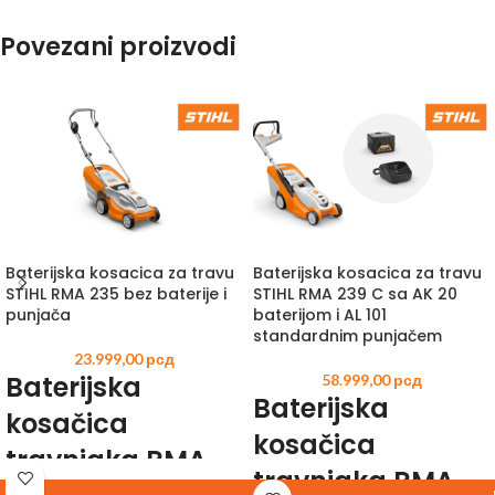
Povezani proizvodi
Baterijska kosacica za travu
Baterijska kosacica za travu
STIHL RMA 235 bez baterije i
STIHL RMA 239 C sa AK 20
punjača
baterijom i AL 101
standardnim punjačem
23.999,00
рсд
Baterijska
58.999,00
рсд
Baterijska
kosačica
kosačica
travnjaka RMA
travnjaka RMA