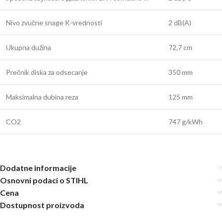
Nivo zvučne snage K-vrednosti
2 dB(A)
Ukupna dužina
72,7 cm
Prečnik diska za odsecanje
350 mm
Maksimalna dubina reza
125 mm
CO2
747 g/kWh
Dodatne informacije
Osnovni podaci o STIHL
Cena
Dostupnost proizvoda