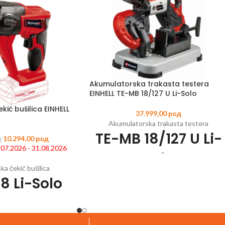
Akumulatorska trakasta testera
EINHELL TE-MB 18/127 U Li-Solo
ić bušilica EINHELL
37.999,00
рсд
Akumulatorska trakasta testera
TE-MB 18/127 U Li-
10.294,00
рсд
д
1.07.2026 - 31.08.2026
Solo
a čekić bušilica
8 Li-Solo
Šifra artikla:
4504215
EAN:
400682566207
Član Power X-Change porodice
Sečenje metala bez varnica za maksimalnu
2
EAN:
4006825604054
sigurnost
-Change porodice
Ugao za kosi rez se može podesiti od 0 do