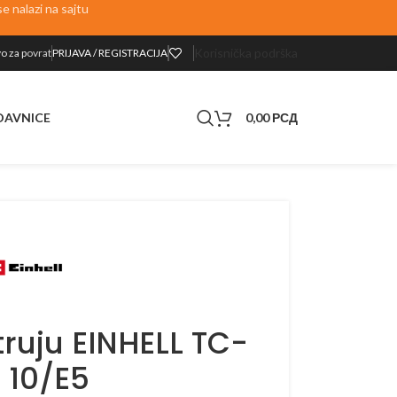
 nalazi na sajtu
Korisnička podrška
o za p
ovrat
PRIJAVA / REGISTRACIJA
0,00
РСД
DAVNICE
truju EINHELL TC-
 10/E5