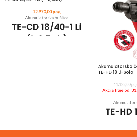
12.970,00
рсд
Akumulatorska bušilica
TE-CD 18/40-1 Li
(1x2,5Ah)
Šifra artikla:
4513948
EAN:
4006825652147
Član Power X-Change porodice
Zupčanik sa 2 brzine za snažno bušenje i
Akumulatorska ček
šrafljenje
TE-HD 18 Li-Solo
Elektronska kontrola brzine za rad koji
11.122,00
рс
odgovara materijalu i primeni
Akcija traje od: 3
Uvek spremna za rad zahvaljujući litijum-
jonskoj tehnologiji bez samopražnjenja
Akumulatorsk
LED osvetljenje za optimalan rad na tamnim
TE-HD 1
mestima
Izuzetno laka za rad zahvaljujući
Šifra artikla:
451381
ergonomskom dizajnu i mekanoj površini za
Član Power X
držanje