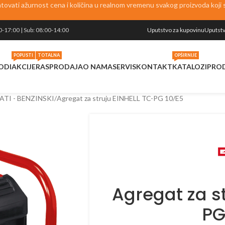
vati ažurnost cena i količina u realnom vremenu svakog proizvoda koji se
0-17:00 | Sub: 08:00-14:00
Uputstvo za kupovinu
Uputstv
POPUSTI
TOTALNA
OPŠIRNIJE
ODI
AKCIJE
RASPRODAJA
O NAMA
SERVIS
KONTAKT
KATALOZI
PRO
TI - BENZINSKI
Agregat za struju EINHELL TC-PG 10/E5
Agregat za s
PG