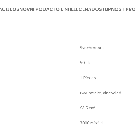
TRIMERI –
ACIJE
OSNOVNI PODACI O EINHELL
CENA
DOSTUPNOST PR
USISIVAČI 
AKUMULAT
Synchronous
50 Hz
1 Pieces
two-stroke, air cooled
63.5 cm³
3000 min^-1