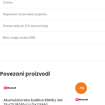
Gorivo
Kapacitet rezervoara za gorivo
Vreme rada pri 2/3 opterećenja
Nivo snage zvuka LWA
Povezani proizvodi
-7%
Akumulatorska bušilica EINHELL Set
TE-CD 18/40-1 Li (1×2,5Ah)