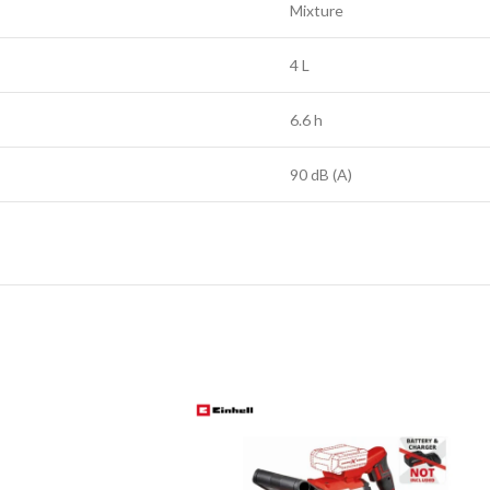
Mixture
4 L
6.6 h
90 dB (A)