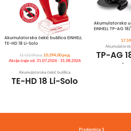
Akumulatorska u
EINHELL TP-AG 18/
Akumulatorska čekić bušilica EINHELL
17.5
TE-HD 18 Li-Solo
Akumulatorska
TP-AG 1
10.294,00
рсд
11.122,00
рсд
Akcija traje od: 31.07.2026 - 31.08.2026
Li 
Akumulatorska čekić bušilica
TE-HD 18 Li-Solo
Šifra artikla:
443115
Član porodice Powe
1x 18
Šifra artikla:
4513812
EAN:
4006825604054
Motor bez četkica -
Član Power X-Change porodice
3 funkcije: odvijanje, bušenje, udarno
PurePOWER Brus
bušenje čak i u betonu
garancije na mot
Pneumatski čekić za lakše bušenje u betonu
Zaštita mekog p
Snažni motor i metalni prenosnici
Prodavnica 1
pokretanja za sigur