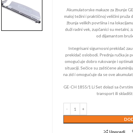
ELEKTRIČNI
MAKAZE ZA
KALICE – BENZINSKE
AKUMULAT
Akumulatorske makaze za žbunje GE-CH
TESTERE – ELEKTRIČNE
maloj težini i praktičnoj veličini pruža
ČI – BENZINSKI
PUMPE – 
žbunja velikih površina i na lokacij
TRIMERI – ELEKTRIČNI
PE – BENZINSKE
PRSKALICE 
duži radni vek, zupčanici su metalni, 
USISIVAČI – ELEKTRIČNI
AKUMULAT
od dijamantom bruš
ZRAČIVAČI – BENZINSKI
PROZRAČIV
IJALNE MAŠINE –
Integrisani sigurnosni prekidač zau
AKUMULAT
ZINSKE
prekidač oslobodi. Prednja ručka je 
PUNJAČI
omogućuje dobro rukovanje i optimal
TERE – BENZINSKE
situaciji. Sečice su zaštićene alumi
PERAČI – 
AČI – BENZINSKI
na zid i omogućuje da se ove akumula
SKUTERI
KTORSKE KOSAČICE –
GE-CH 1855/1 Li Set dolazi sa čvrstim
ZINSKE
ROBOTSKE
transport ili skladiš
ERI – BENZINSKI
TRESAČI –
TESTERE –
DOD
TRAKTORSK
AKUMULAT
Uporedi