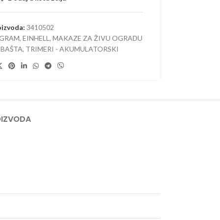
 AKUMULATORSKI
–
oizvoda:
3410502
ORSKI
OGRAM
,
EINHELL
,
MAKAZE ZA ŽIVU OGRADU
 BAŠTA
,
TRIMERI - AKUMULATORSKI
OIZVODA