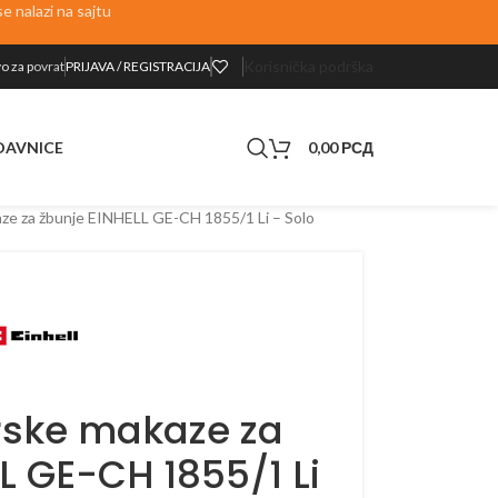
 nalazi na sajtu
Korisnička podrška
o za p
ovrat
PRIJAVA / REGISTRACIJA
0,00
РСД
DAVNICE
ze za žbunje EINHELL GE-CH 1855/1 Li – Solo
ske makaze za
L GE-CH 1855/1 Li