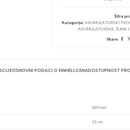
TRIMERI –
USISIVAČI 
Šifra pr
AKUMULAT
Kategorije:
AKUMULATORSKI PR
- AKUMULATORSKE
,
ŠUMA I
Share:
ACIJE
OSNOVNI PODACI O EINHELL
CENA
DOSTUPNOST PR
620 mm
55 cm