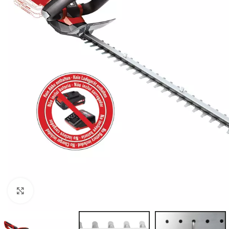
BEN
AGR
BUŠA
ČIST
DROB
DUVA
KOS
KUL
KULT
Kliknite za uvećanje
MOT
MAK
BEN