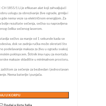
 ŽIVU OGRADU –
ORSKE
 1855/1 Li je efikasan alat koji zahvaljujući
 dobru uslugu za obrezivanje žive ograde, grmlja i
AKUMULATORSKE
ama gde nema veze sa električnom energijom. Za
–
za bolje rezultate sečenja, sečiva su napravljena
ORSKE
enog čelika sečenog laserom.
AČI –
stavlja sečivo za manje od 1 sekunde kada se
ORSKI
podesiva, dok se zadnja ručka može okretati što
no podešavanje makaza za živu u ogradu svakoj
nijumskim poklopcem. Štitnik ima rupu za montažu
AKUMULATORSKI
torske makaze skladište u minimalnom prostoru.
 zaštitom za sečenje za bezbedan i jednostavan
 KOSAČICE
tenje. Nema baterije i punjača.
 AKUMULATORSKI
 AKUMULATORSKE
AJ U KORPU
E KOSAČICE –
ORSKE
Dodaj u listu želja