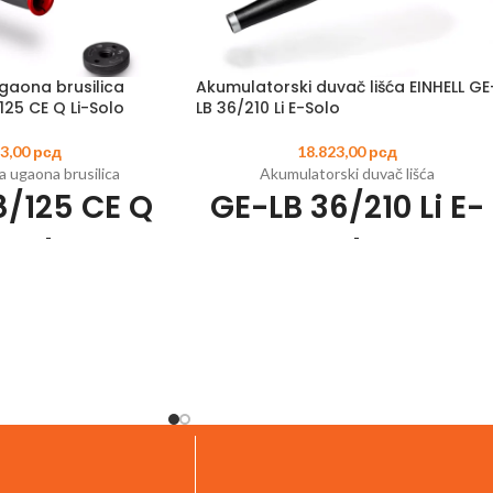
gaona brusilica
Akumulatorski duvač lišća EINHELL GE
125 CE Q Li-Solo
LB 36/210 Li E-Solo
93,00
рсд
18.823,00
рсд
 ugaona brusilica
Akumulatorski duvač lišća
8/125 CE Q
GE-LB 36/210 Li E-
- Solo
Solo
5
EAN:
4006825668797
Šifra artikla:
3433620
EAN:
400682563896
r X-Change, potrebna je
Član Power X-Change porodice, potrebne
V baterija
2x18V baterije
 veća snaga i duže vreme
Turbo prekidač - za maksimalnu snagu
rada
duvanja od 816m³/ H
hless - 10 godina
Podesiva, uklonjiva cev (3 stupnja)
or nakon registracije
Elektronska kontrola brzine
okretanja i ponovnog
Energija motora bez četkica
nost i zaštitu jedinice
Ručka za ravnotežu sa mekom površinom z