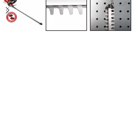
PRS
PERA
PUM
PRO
SPEC
BEN
TES
TRES
TRA
BEN
TRIM