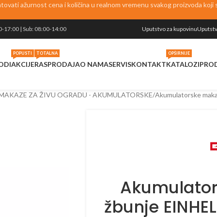
vati ažurnost cena i količina u realnom vremenu svakog proizvoda koji se
0-17:00 | Sub: 08:00-14:00
Uputstvo za kupovinu
Uputstv
POPUSTI
TOTALNA
OPŠIRNIJE
ODI
AKCIJE
RASPRODAJA
O NAMA
SERVIS
KONTAKT
KATALOZI
PRO
MAKAZE ZA ŽIVU OGRADU - AKUMULATORSKE
Akumulatorske maka
Akumulator
žbunje EINHEL