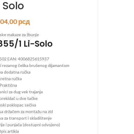
 Solo
904,00
рсд
ORSKI PROGRAM
ske makaze za žbunje
55/1 Li-Solo
AKUMULATORSKI
 AKUMULATORSKI
502
EAN:
4006825615937
AKUMULATORSKI
ki rezanog čelika brušenog dijamantom
va dodatna ručka
–
retna ručka
ORSKE
Praktična
–
nici za dug vek trajanja
ORSKE
prekidač u dve tačke
ski poklopac sečiva
RI –
sa držačem za montažu na zid
ORSKI
va za transport i skladištenje
 OREZIVANJE
ije i punjača (dostupni odvojeno)
KUMULATORSKE
pis artikla