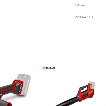
18 mm
2200 min^-1