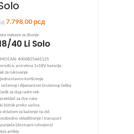
Solo
7.798,00
рсд
сд
ORSKI PROGRAM
ske makaze za žbunje
8/40 Li Solo
AKUMULATORSKI
 AKUMULATORSKI
940
EAN:
4006825661125
AKUMULATORSKI
rodice, potrebna 1x18V baterija
 lak za rukovanje
–
 jednostavno korišćenje
ORSKE
i sečenog i dijamantom brušenog čelika
–
anik za dug radni vek
ORSKE
prekidač za dve ruke
i štitnik preko sečiva
RI –
sa držačem za kačenje na zid
ORSKI
 bezbedno skladištenje i transport
 OREZIVANJE
 i punjača (dostupni odvojeno)
KUMULATORSKE
pis artikla