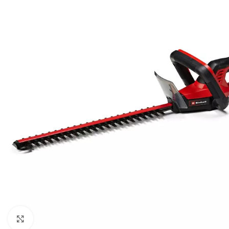
BEN
AGR
BUŠA
ČIST
DROB
DUVA
KOS
KUL
KULT
MOT
MAK
Kliknite za uvećanje
BEN