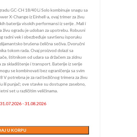
 ŽIVU OGRADU –
ORSKE
 ogradu GC-CH 18/40 Li Solo kombinuje snagu sa
ower X-Change iz Einhell-a, ovaj trimer za živu
AKUMULATORSKE
h baterija visokih performansi iz serije . Mali i
–
r za živu ogradu je udoban za upotrebu. Robusni
ORSKE
dug radni vek i obezbeđuje savršenu isporuku
i dijamantsko brušena čelična sečiva. Dvoručni
AČI –
snika tokom rada. Ovaj proizvod dolazi sa
ORSKI
če, štitnikom od udara sa držačem za zidnu
a skladištenje i transport. Baterije iz serije
mogu se kombinovati bez ograničenja sa svim
AKUMULATORSKI
18 V potrebna je za rad bežičnog trimera za živu
ju ili punjač; ove stavke su dostupne zasebno,
etni set u različitim veličinama.
 KOSAČICE
 AKUMULATORSKI
: 31.07.2026 - 31.08.2026
 AKUMULATORSKE
E KOSAČICE –
ORSKE
AJ U KORPU