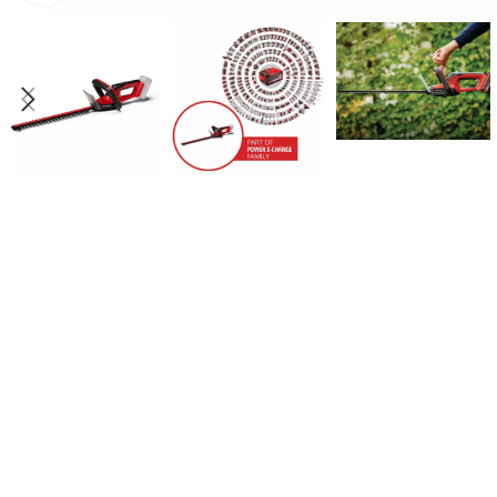
PRS
PERA
PUM
PRO
SPEC
BEN
TES
TRES
TRA
BEN
TRIM