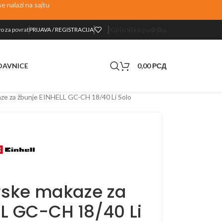
 nalazi na sajtu
Korisnička podrška
o za p
ovrat
PRIJAVA / REGISTRACIJA
0,00
РСД
DAVNICE
ze za žbunje EINHELL GC-CH 18/40 Li Solo
ske makaze za
LL GC-CH 18/40 Li