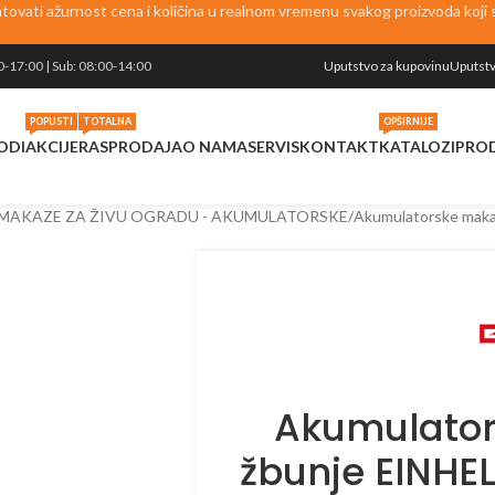
vati ažurnost cena i količina u realnom vremenu svakog proizvoda koji se
0-17:00 | Sub: 08:00-14:00
Uputstvo za kupovinu
Uputstv
POPUSTI
TOTALNA
OPŠIRNIJE
ODI
AKCIJE
RASPRODAJA
O NAMA
SERVIS
KONTAKT
KATALOZI
PRO
MAKAZE ZA ŽIVU OGRADU - AKUMULATORSKE
Akumulatorske maka
Akumulator
žbunje EINHE