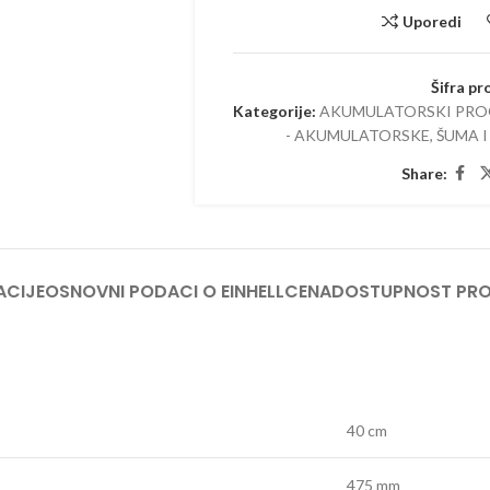
TRIMERI –
Uporedi
USISIVAČI 
AKUMULAT
Šifra pr
Kategorije:
AKUMULATORSKI PR
- AKUMULATORSKE
,
ŠUMA I
Share:
ACIJE
OSNOVNI PODACI O EINHELL
CENA
DOSTUPNOST PR
40 cm
475 mm