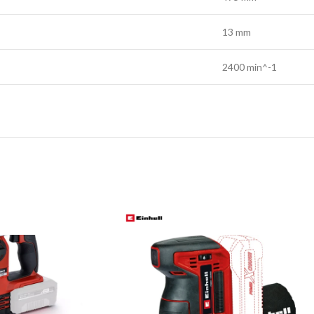
13 mm
2400 min^-1