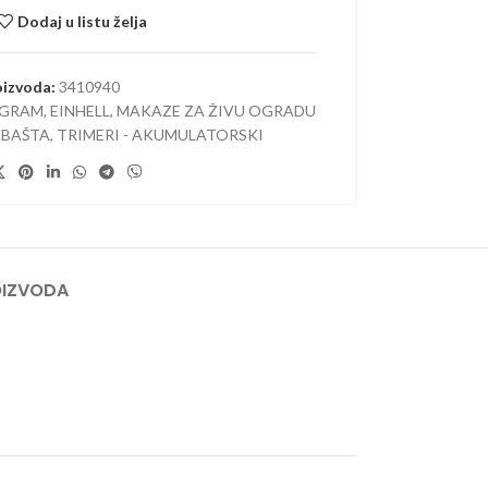
 AKUMULATORSKI
Dodaj u listu želja
–
ORSKI
oizvoda:
3410940
OGRAM
,
EINHELL
,
MAKAZE ZA ŽIVU OGRADU
 BAŠTA
,
TRIMERI - AKUMULATORSKI
OIZVODA