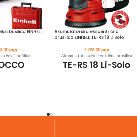
ić bušilica EINHELL
Akumulatorska ekscentrična
brusilica EINHELL TE-RS 18 Li Solo
78,00
рсд
7.726,00
рсд
a čekić bušilica
Akumulatorska ekscentrična brusilica
ROCCO
TE-RS 18 Li-Solo
0
EAN:
4006825630343
Šifra artikla:
4462010
EAN:
400682561834
-Change porodice
Član Power X-Change porodice
više snage i dugotrajniji
Elektronska promena brzine u zavisnosti o
rad
materijala i težinu posla
enje/udarno bušenje/
Najfinija završna obrada i visoka učinkovitos
sa i bez blokade
brušenja zahvaljujući ekscentričnom
mehanizam za bušenje u
konceptu
bez napora
Siguran i udoban rad zahvaljujući mekom
SDS-Plus glava sa
držanju