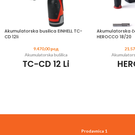
Akumulatorska busilica EINHELL TC-
Akumulatorska ček
CD 12li
HEROCCO 18/20
9.470,00
рсд
21.5
Akumulatorska bušilica
Akumulatorsk
TC-CD 12 Li
HE
Šifra artikla:
4513206
EAN:
4006825599060
Šifra artikla:
451390
Litijum-jonska baterija sa baterijskim
Član Power X
sistemom upravljanja
Motor bez četkica - 
Uklonjiva stezna glava za skraćivanje alata i
smanjenje težine
4 funkcije: Buš
2-brzinski prenosnik za snažno uvrtanje
štemovanje 
vijaka i brzo bušenje
Pneumatski udarni 
Robusni metalni prenosnici
betonu 
1 h brzi punjač
Universalna 
Prodavnica 1