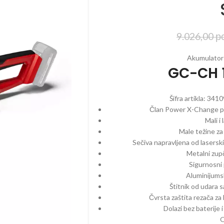
9.026,00
р
ZINSKI PROGRAM
ELEKTRIČNI PROGRAM
AKUMULAT
Akumulator
EGATI – BENZINSKI
CEPAČI
BATERIJE
GC-CH 1
ČI – BENZINSKI
ČISTAČI – ELEKTRIČNI
BUŠAČI – 
AČI – BENZINSKI
DROBILICE – ELEKTRIČNE
ČISTAČI –
Šifra artikla:
3410
ILICE – BENZINSKE
DUVAČI – ELEKTRIČNI
DUVAČI – 
Član Power X-Change po
Mali i
ČI – BENZINSKI
KOSAČICE – ELEKTRIČNE
DROBILICE 
Male težine za
AKUMULAT
Sečiva napravljena od lasersk
AČICE – BENZINSKE
KULTIVATORI – ELEKTRIČNI
KOSAČICE 
Metalni zupč
TIVATORI – BENZIN
MAKAZE ZA ŽIVU OGRADU –
AKUMULAT
Sigurnosni 
ELEKTRIČNE
Aluminijumsk
IVATORI – DIZEL
KULTIVATO
PERAČI – ELEKTRIČNI
Štitnik od udara 
AKUMULAT
ORI
Čvrsta zaštita rezača za
PUMPE – ELEKTRIČNE
MAKAZE ZA
Dolazi bez baterije
AZE ZA ŽIVU OGRADU –
VOĆA – A
O
ZIN
PROZRAČIVAČI –