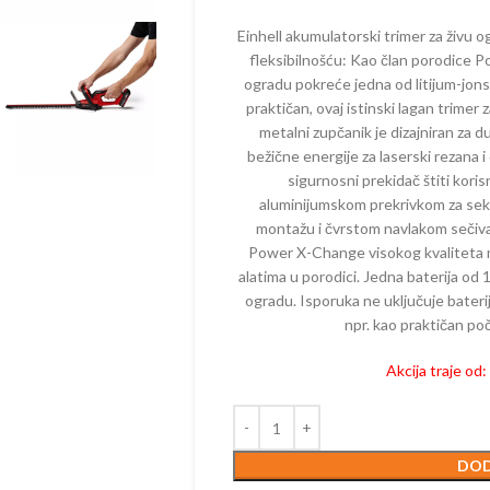
ELEKTRIČNI
MAKAZE ZA
KALICE – BENZINSKE
AKUMULAT
Einhell akumulatorski trimer za živu
TESTERE – ELEKTRIČNE
fleksibilnošću: Kao član porodice P
ČI – BENZINSKI
PUMPE – 
ogradu pokreće jedna od litijum-jonski
TRIMERI – ELEKTRIČNI
PE – BENZINSKE
PRSKALICE 
praktičan, ovaj istinski lagan trime
USISIVAČI – ELEKTRIČNI
AKUMULAT
metalni zupčanik je dizajniran za 
ZRAČIVAČI – BENZINSKI
bežične energije za laserski rezana 
PROZRAČIV
IJALNE MAŠINE –
sigurnosni prekidač štiti kori
AKUMULAT
ZINSKE
aluminijumskom prekrivkom za seka
PUNJAČI
montažu i čvrstom navlakom sečiva z
TERE – BENZINSKE
Power X-Change visokog kvaliteta 
PERAČI – 
AČI – BENZINSKI
alatima u porodici. Jedna baterija od 
SKUTERI
ogradu. Isporuka ne uključuje bateri
KTORSKE KOSAČICE –
npr. kao praktičan poč
ZINSKE
ROBOTSKE
ERI – BENZINSKI
TRESAČI –
Akcija traje od
TESTERE –
TRAKTORSK
AKUMULAT
DOD