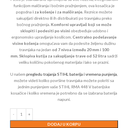
funkcijom malčiranja i bočnim pražnjenjem, ova kosačica je
pogodna
i za košenje i za malčiranje.
Reznice možete
sakupljati direktno ili ih distribuirati po travnjaku preko
bočnog pražnjenja.
Komforni upravljač koji se može
sklopiti i podesiti po visini
obezbeđuje udobno i
ergonomsko upravljanje kosilicom.
Centralno podešavanje
visine košenja
omogućava vam da podesite željenu dužinu
travnjaka na jedan
od 7 nivoa između 20 mm i 100
mm.
Sklopiva kutija za sakupljanje trave od 52 litra
sadrži
veliku količinu pokošenog materijala i lako se prazni.
U našem
pregledu trajanja STIHL baterija i vremena punjenja
,
možete videti koliko površine travnjaka možete pokriti sa
jednim punjenjem vaše STIHL RMA 448 V baterijske
kosačice i koliko vremena je potrebno da se izabrana baterija
napuni.
DODAJ U KORPU