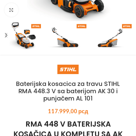
Kliknite za uvećanje
Baterijska kosacica za travu STIHL
RMA 448.3 V sa baterijom AK 30 i
punjačem AL 101
117.999,00
рсд
RMA 448 V BATERIJSKA
KOSAČICA U KOMPLETU SA AK