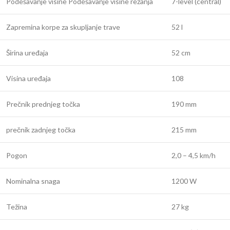
Podešavanje visine Podešavanje visine rezanja
7-level (central)
Zapremina korpe za skupljanje trave
52 l
Širina uređaja
52 cm
Visina uređaja
108
Prečnik prednjeg točka
190 mm
prečnik zadnjeg točka
215 mm
Pogon
2,0 – 4,5 km/h
Nominalna snaga
1200 W
Težina
27 kg