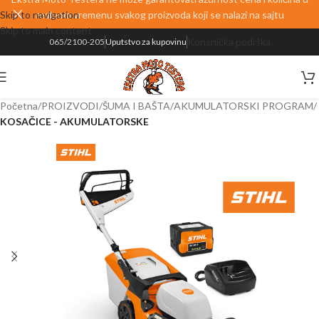
Skip to navigation
realnom vremenu svakog proizvoda koji se nalazi na sajtu
Skip to main content
Korisnička podrška
065/2100-205
Uputstvo za kupovinu
Početna
PROIZVODI
ŠUMA I BAŠTA
AKUMULATORSKI PROGRAM
KOSAČICE - AKUMULATORSKE