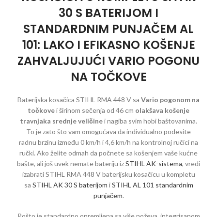
30 S BATERIJOM I
STANDARDNIM PUNJAČEM AL
101: LAKO I EFIKASNO KOŠENJE
ZAHVALJUJUĆI VARIO POGONU
NA TOČKOVE
Baterijska kosačica STIHL RMA 448 V sa
Vario pogonom na
točkove
i širinom sečenja od 46 cm
olakšava košenje
travnjaka srednje veličine
i nagiba svim hobi baštovanima.
To je zato što vam omogućava da individualno podesite
radnu brzinu između 0 km/h i 4,6 km/h na kontrolnoj ručici na
ručki. Ako želite odmah da počnete sa košenjem vaše kućne
bašte, ali još uvek nemate bateriju iz
STIHL AK-sistema
, vredi
izabrati STIHL RMA 448 V baterijsku kosačicu u kompletu
sa
STIHL AK 30 S baterijom
i
STIHL AL 101 standardnim
punjačem
.
Pošto je standardno opremljena sa više noževa, integrisanom