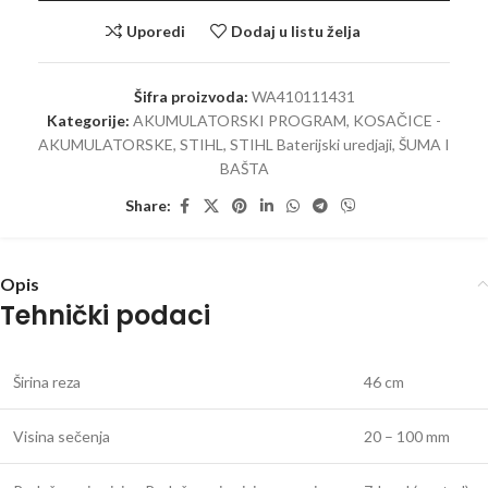
Uporedi
Dodaj u listu želja
Šifra proizvoda:
WA410111431
Kategorije:
AKUMULATORSKI PROGRAM
,
KOSAČICE -
AKUMULATORSKE
,
STIHL
,
STIHL Baterijski uredjaji
,
ŠUMA I
BAŠTA
Share:
Opis
Tehnički podaci
Širina reza
46 cm
Visina sečenja
20 – 100 mm