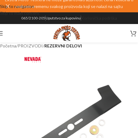
Skip to navigation
realnom vremenu svakog proizvoda koji se nalazi na sajtu
Skip to main content
Korisnička podrška
065/2100-205
Uputstvo za kupovinu
Početna
PROIZVODI
REZERVNI DELOVI