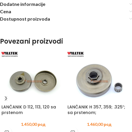
Dodatne informacije
Cena
Dostupnost proizvoda
Povezani proizvodi
LANČANIK D 112, 113, 120 sa
LANČANIK H 357, 359; .325″;
prstenom
sa prstenom;
1.450,00
рсд
1.460,00
рсд