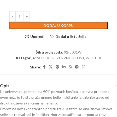
DODAJ U KORPU
Uporedi
Dodaj u listu želja
Šifra proizvoda:
92-5031W
Kategorije:
NOZEVI
,
REZERVNI DELOVI
,
WILLTEK
Share:
Opis
Uz univerzalnu primenu na 90% poznatih kosilica, osnovna prednost
ovog noža je to što pruža mnogo bolje malčiranje (sitnjenje) trave od
drugih noževa sa sličnim namenama.
Prorezi na nožu konstantno podižu travu a zatim se ona iznova i iznova
seče, uz to ovaj nož je i odličan izbor za kosačice sa korpom za travu