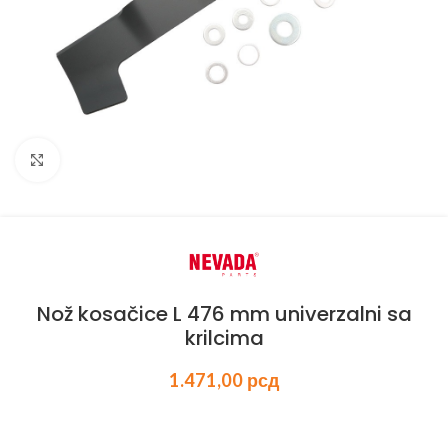
Kliknite za uvećanje
Nož kosačice L 476 mm univerzalni sa
krilcima
1.471,00
рсд