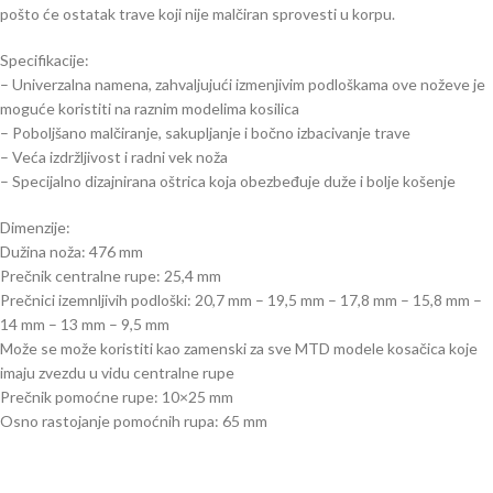
pošto će ostatak trave koji nije malčiran sprovesti u korpu.
Specifikacije:
– Univerzalna namena, zahvaljujući izmenjivim podloškama ove noževe je
moguće koristiti na raznim modelima kosilica
– Poboljšano malčiranje, sakupljanje i bočno izbacivanje trave
– Veća izdržljivost i radni vek noža
– Specijalno dizajnirana oštrica koja obezbeđuje duže i bolje košenje
Dimenzije:
Dužina noža: 476 mm
Prečnik centralne rupe: 25,4 mm
Prečnici izemnljivih podloški: 20,7 mm – 19,5 mm – 17,8 mm – 15,8 mm –
14 mm – 13 mm – 9,5 mm
Može se može koristiti kao zamenski za sve MTD modele kosačica koje
imaju zvezdu u vidu centralne rupe
Prečnik pomoćne rupe: 10×25 mm
Osno rastojanje pomoćnih rupa: 65 mm