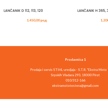
LANČANIK D 112, 113, 120
LANČANIK H 365, 3
1.450,00
рсд
1.20
Prodavnica 1
Prodaja i servis STIHL uredjaja - S.T.R. "Ekstra Moto
Srpskih Vladara 293, 18300 Pirot
010/312-166
ekstramototestera@gmail.com