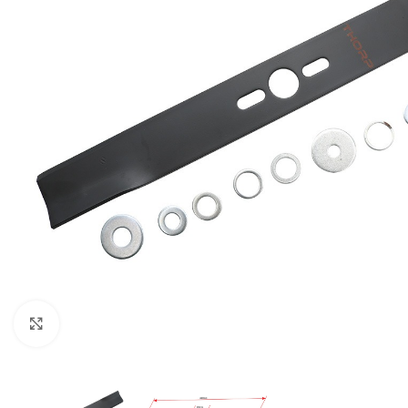
BEN
AGR
BUŠA
ČIST
DROB
DUVA
KOS
KUL
KULT
Kliknite za uvećanje
MOT
MAK
BEN