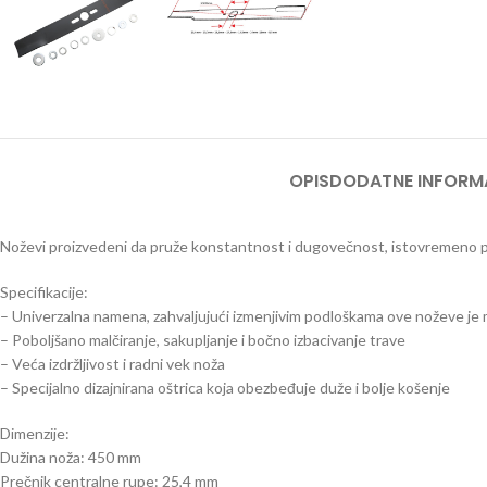
PRS
PERA
PUM
PRO
SPEC
OPIS
DODATNE INFORM
BEN
TES
Noževi proizvedeni da pruže konstantnost i dugovečnost, istovremeno pru
TRES
Specifikacije:
TRA
– Univerzalna namena, zahvaljujući izmenjivim podloškama ove noževe je 
BEN
– Poboljšano malčiranje, sakupljanje i bočno izbacivanje trave
– Veća izdržljivost i radni vek noža
TRIM
– Specijalno dizajnirana oštrica koja obezbeđuje duže i bolje košenje
Dimenzije:
Dužina noža: 450 mm
Prečnik centralne rupe: 25,4 mm