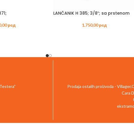
71;
LANČANIK H 385; 3/8″; sa prstenom
0,00
рсд
1.750,00
рсд
 Testera"
Prodaja ostalih proizvoda - Villager
Cara D
ekstramo