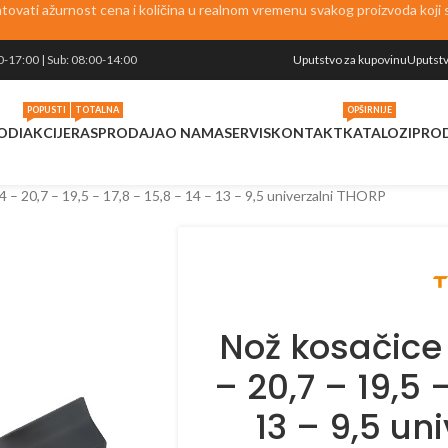
vati ažurnost cena i količina u realnom vremenu svakog proizvoda koji se
0-17:00 | Sub: 08:00-14:00
Uputstvo za kupovinu
Uputstv
POPUSTI
TOTALNA
OPŠIRNIJE
ODI
AKCIJE
RASPRODAJA
O NAMA
SERVIS
KONTAKT
KATALOZI
PRO
4 – 20,7 – 19,5 – 17,8 – 15,8 – 14 – 13 – 9,5 univerzalni THORP
Nož kosačice
– 20,7 – 19,5 –
13 – 9,5 un