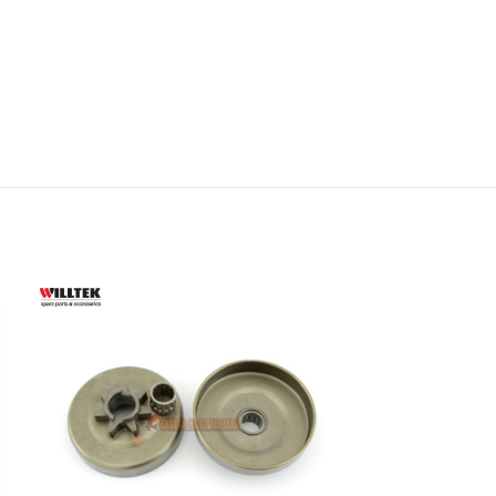
 AKUMULATORSKI
–
ORSKI