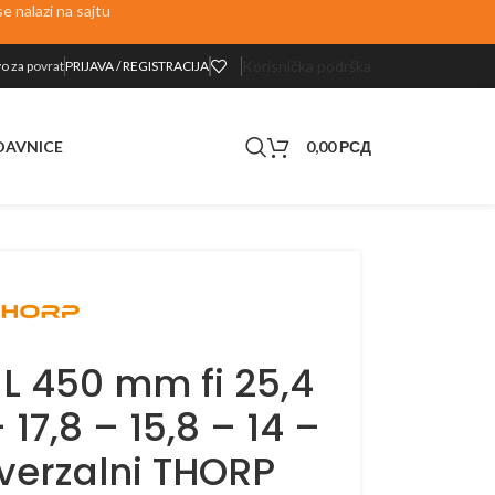
 nalazi na sajtu
Korisnička podrška
o za p
ovrat
PRIJAVA / REGISTRACIJA
0,00
РСД
DAVNICE
 L 450 mm fi 25,4
 17,8 – 15,8 – 14 –
iverzalni THORP