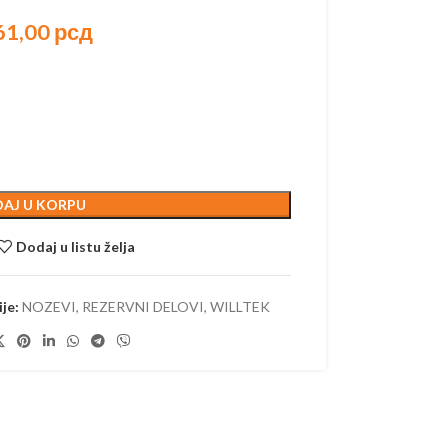
61,00
рсд
ORSKI PROGRAM
AKUMULATORSKI
 AKUMULATORSKI
AJ U KORPU
AKUMULATORSKI
Dodaj u listu želja
–
ORSKE
–
je:
NOZEVI
,
REZERVNI DELOVI
,
WILLTEK
ORSKE
RI –
ORSKI
 OREZIVANJE
KUMULATORSKE