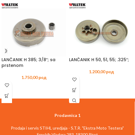
LANČANIK H 385; 3/8″; sa
LANČANIK H 50, 51, 55; .325″;
prstenom
1.200,00
рсд
1.750,00
рсд
Prodavnica 1
Prodaja i servis STIHL uredjaja - S.T.R. "Ekstra Moto Testera"
Srpskih Vladara 293, 18300 Pirot