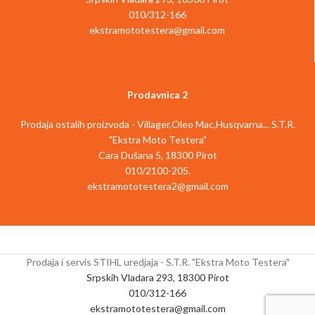
010/312-166
ekstramototestera@gmail.com
Prodavnica 2
Prodaja ostalih proizvoda - Villager,Oleo Mac,Husqvarna... S.T.R.
"Ekstra Moto Testera"
Cara Dušana 5, 18300 Pirot
010/2100-205.
ekstramototestera2@gmail.com
Prodaja i servis STIHL uredjaja - S.T.R. "Ekstra Moto Testera"
Srpskih Vladara 293, 18300 Pirot
010/312-166
ekstramototestera@gmail.com