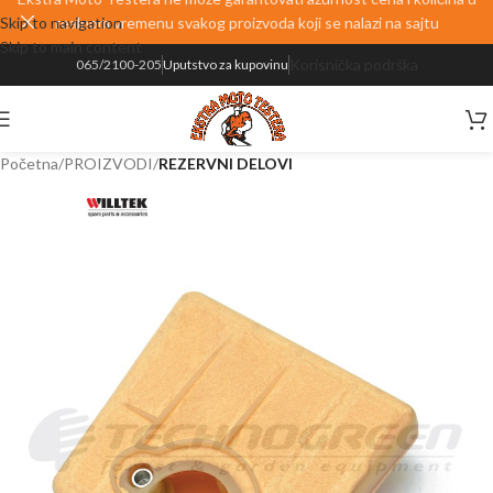
Skip to navigation
realnom vremenu svakog proizvoda koji se nalazi na sajtu
Skip to main content
Korisnička podrška
065/2100-205
Uputstvo za kupovinu
Početna
PROIZVODI
REZERVNI DELOVI