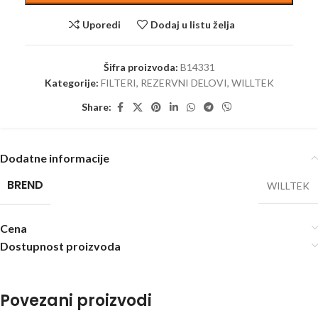
Uporedi
Dodaj u listu želja
Šifra proizvoda:
B14331
Kategorije:
FILTERI
,
REZERVNI DELOVI
,
WILLTEK
Share:
Dodatne informacije
BREND
WILLTEK
Cena
Dostupnost proizvoda
Povezani proizvodi