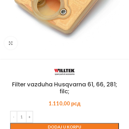
Kliknite za uvećanje
Filter vazduha Husqvarna 61, 66, 281;
filc;
1.110,00
рсд
DODAJ U KORPU