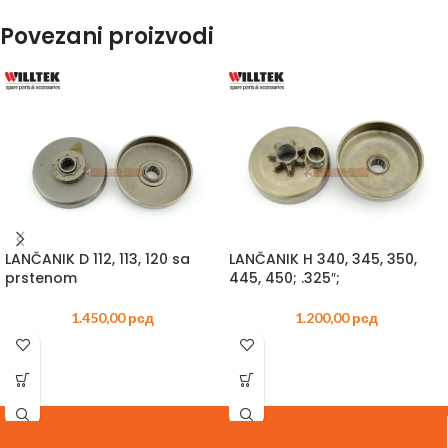
Povezani proizvodi
LANČANIK D 112, 113, 120 sa
LANČANIK H 340, 345, 350,
prstenom
445, 450; .325″;
1.450,00
рсд
1.200,00
рсд