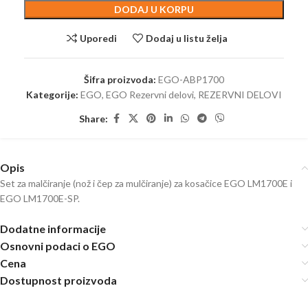
DODAJ U KORPU
Uporedi
Dodaj u listu želja
Šifra proizvoda:
EGO-ABP1700
Kategorije:
EGO
,
EGO Rezervni delovi
,
REZERVNI DELOVI
Share:
Opis
Set za malčiranje (nož i čep za mulčiranje) za kosačice EGO LM1700E i
EGO LM1700E-SP.
Dodatne informacije
Osnovni podaci o EGO
Cena
Dostupnost proizvoda