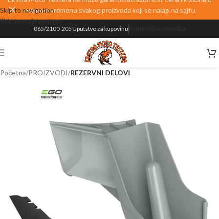
Skip to navigation
realnom vremenu svakog proizvoda koji se nalazi na sajtu
Skip to main content
Korisnička podrška
065/2100-205
Uputstvo za kupovinu
Početna
PROIZVODI
REZERVNI DELOVI