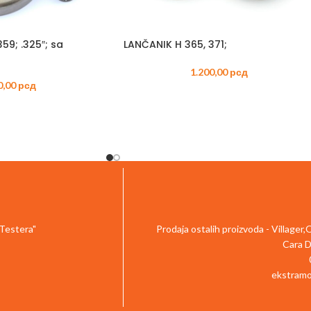
TRIMERI –
USISIVAČI 
AKUMULAT
59; .325″; sa
LANČANIK H 365, 371;
1.200,00
рсд
0,00
рсд
 Testera"
Prodaja ostalih proizvoda - Villager
Cara D
ekstramo