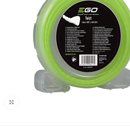
BEN
AGR
BUŠA
ČIST
DROB
DUVA
KOS
KUL
Kliknite za uvećanje
KULT
MOT
MAK
BEN