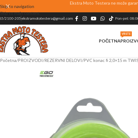
Ekstra Moto Testera ne može garanto
Skip to navigation
Skip to main content
65/2100-205
ekstramototestera@gmail.com
Pon-pet: 08:0
VRSTE
POČETNA
PROIZV
Početna
PROIZVODI
REZERVNI DELOVI
PVC konac fi 2,0×15 m TW