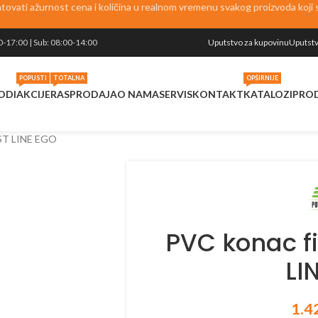
vati ažurnost cena i količina u realnom vremenu svakog proizvoda koji se
0-17:00 | Sub: 08:00-14:00
Uputstvo za kupovinu
Uputstv
POPUSTI
TOTALNA
OPŠIRNIJE
ODI
AKCIJE
RASPRODAJA
O NAMA
SERVIS
KONTAKT
KATALOZI
PRO
IST LINE EGO
PVC konac f
LI
1.4