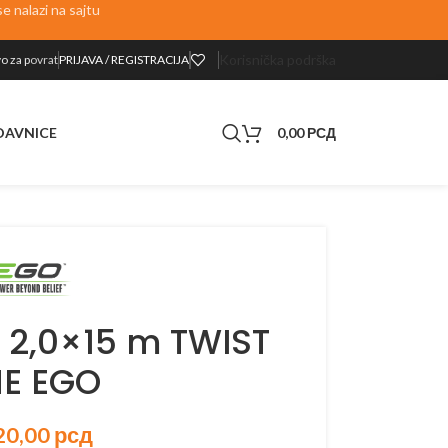
 nalazi na sajtu
Korisnička podrška
o za p
ovrat
PRIJAVA / REGISTRACIJA
0,00
РСД
DAVNICE
i 2,0×15 m TWIST
NE EGO
20,00
рсд