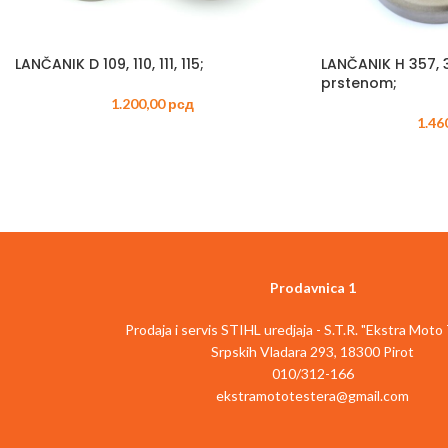
LANČANIK D 109, 110, 111, 115;
LANČANIK H 357, 3
prstenom;
1.200,00
рсд
1.46
Prodavnica 1
Prodaja i servis STIHL uredjaja - S.T.R. "Ekstra Moto
Srpskih Vladara 293, 18300 Pirot
010/312-166
ekstramototestera@gmail.com