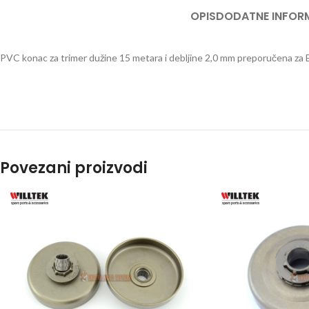
OPIS
DODATNE INFOR
PRS
PERA
PVC konac za trimer dužine 15 metara i debljine 2,0 mm preporučena z
PUM
PRO
SPEC
BEN
TES
Povezani proizvodi
TRES
TRA
BEN
TRIM