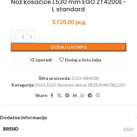
Nož kosačice L530 mm EGO ZT4200E-
L standard
3.720,00
рсд
DODAJ U KORPU
Uporedi
Dodaj u listu želja
Šifra proizvoda:
EGO-AB4200
Kategorije:
EGO
,
EGO Rezervni delovi
,
REZERVNI DELOVI
Share:
Dodatne informacije
BREND
EGO