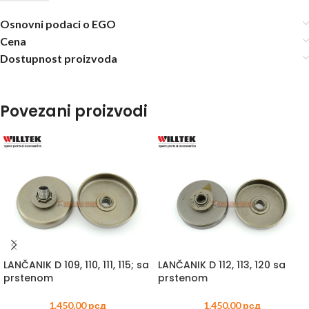
Osnovni podaci o EGO
Cena
Dostupnost proizvoda
Povezani proizvodi
LANČANIK D 109, 110, 111, 115; sa
LANČANIK D 112, 113, 120 sa
prstenom
prstenom
1.450,00
рсд
1.450,00
рсд