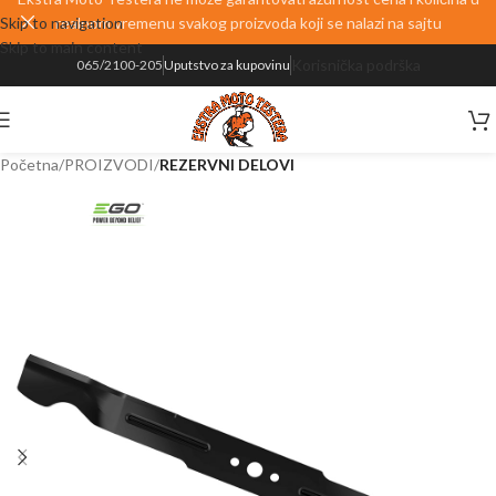
Skip to navigation
realnom vremenu svakog proizvoda koji se nalazi na sajtu
Skip to main content
Korisnička podrška
065/2100-205
Uputstvo za kupovinu
Početna
PROIZVODI
REZERVNI DELOVI