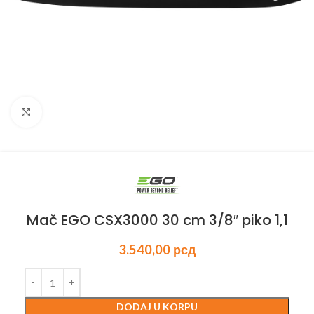
Kliknite za uvećanje
Mač EGO CSX3000 30 cm 3/8″ piko 1,1
3.540,00
рсд
DODAJ U KORPU