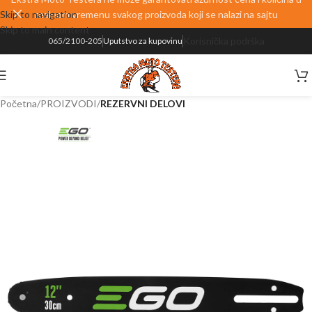
Skip to navigation
realnom vremenu svakog proizvoda koji se nalazi na sajtu
Skip to main content
Korisnička podrška
065/2100-205
Uputstvo za kupovinu
Početna
PROIZVODI
REZERVNI DELOVI