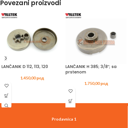
Povezani proizvodi
LANČANIK D 112, 113, 120
LANČANIK H 385; 3/8″; sa
prstenom
1.450,00
рсд
1.750,00
рсд
Prodavnica 1